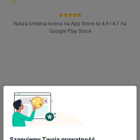
Nasza średnia ocena na App Store to 4.9 i 4.1 na
lek. Andrzej Gębala
Google Play Store
·
Więcej
Kardiolog, Internista
518 opinii
Adres
Online
Mikołaja Kopernika 34, Proszowice
•
Mapa
Niepubliczny Zakład Opieki Zdrowotnej REVITA
Konsultacja internistyczna
250 zł
Specjalista nie oferuje umawiania online pod tym adresem.
Poproś o wizytę
Szanujemy Twoją prywatność