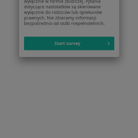
wyłącznie w formie zbiorczej. Pytania
Cennik
dotyczące nastolatków są skierowane
Dla lekarzy
wyłącznie do rodziców lub opiekunów
Dla placówek medycznych
prawnych. Nie zbieramy informacji
bezpośrednio od osób niepełnoletnich.
Noa Notes
nowość
Baza wiedzy
Centrum Pomocy dla Specjalisty
Start survey
Kontakt
ZnanyLekarz - Strona główna
ZnanyLekarz Sp. z o.o.
ul. Kolejowa 5/7
01-217 Warszawa, Polska
NIP: ⁠7010224868
KRS: ⁠0000347997
REGON: ⁠142276657
Sąd Rejonowy dla m.st. Warszawy w Warszawie XII
Wydział Gospodarczy KRS