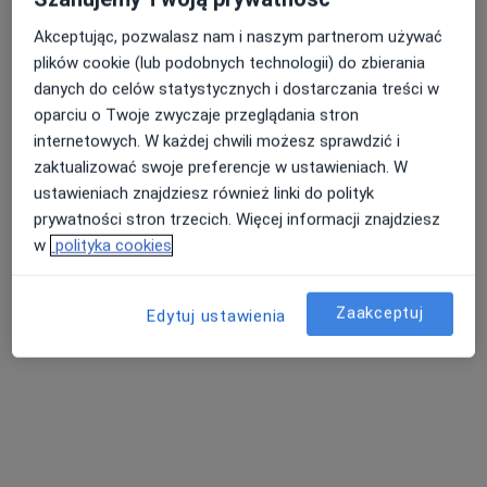
Akceptując, pozwalasz nam i naszym partnerom używać
plików cookie (lub podobnych technologii) do zbierania
danych do celów statystycznych i dostarczania treści w
oparciu o Twoje zwyczaje przeglądania stron
internetowych. W każdej chwili możesz sprawdzić i
zaktualizować swoje preferencje w ustawieniach. W
dr n. med. Rafał Badacz
ustawieniach znajdziesz również linki do polityk
·
Więcej
Kardiolog, Ultrasonografista
prywatności stron trzecich. Więcej informacji znajdziesz
134 opinie
w
polityka cookies
Szpitalna 21, Proszowice
•
Mapa
ProZdrowie Centrum Ortopedyczno-Diagnostyczne
Zaakceptuj
Edytuj ustawienia
Konsultacja kardiologiczna
300 zł
Specjalista nie oferuje umawiania online pod tym adresem.
Poproś o wizytę