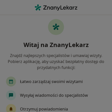
Me
Choroba Niedokrwienna Serca • Proszowice, małopolskie
Filtry
• 1
Ubezpieczenie
Map
Choroba niedokrwienna serca specjaliści w
Witaj na ZnanyLekarz
Proszowicach
Jak działają wyniki wyszukiwania
Znajdź najlepszych specjalistów i umawiaj wizyty.
Pobierz aplikację, aby uzyskać bezpłatny dostęp do
przydatnych funkcji:
Jakiego specjalisty szukasz?
Internista
Kardiolog
Ultrasonografista
Łatwo zarządzaj swoimi wizytami
Wysyłaj wiadomości do specjalistów
Otrzymuj powiadomienia