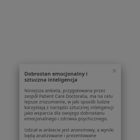
Dostępność
O nas
Praca
Rekrutujemy!
Partnerzy
Centrum prasowe
Kontakt
Dla pacjentów
Lekarze
Placówki medyczne
Dobrostan emocjonalny i
sztuczna inteligencja
Pytania i odpowiedzi
Usługi i zabiegi
Niniejsza ankieta, przygotowana przez
Choroby
zespół Patient Care Doctoralia, ma na celu
lepsze zrozumienie, w jaki sposób ludzie
Pomoc
korzystają z narzędzi sztucznej inteligencji
Aplikacje mobilne
jako wsparcia dla swojego dobrostanu
Blog dla pacjentów
emocjonalnego i zdrowia psychicznego.
Udział w ankiecie jest anonimowy, a wyniki
Dla profesjonalistów
będą analizowane i prezentowane