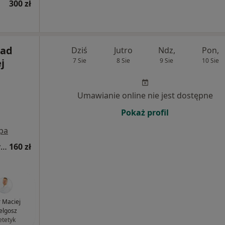
300 zł
ład
Dziś
Jutro
Ndz,
Pon,
j
7 Sie
8 Sie
9 Sie
10 Sie
Umawianie online nie jest dostępne
Pokaż profil
pa
Konsultacja kardiologiczna (kolejna wizyta)
160 zł
 Maciej
elgosz
etetyk