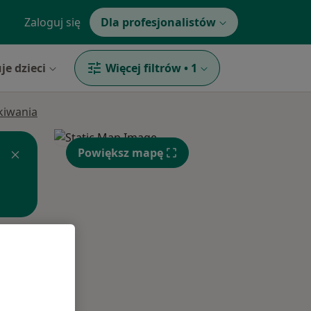
Zaloguj się
Dla profesjonalistów
je dzieci
Więcej filtrów
•
1
ukiwania
Powiększ mapę
Wt,
Śr,
Czw,
11 Sie
12 Sie
13 Sie