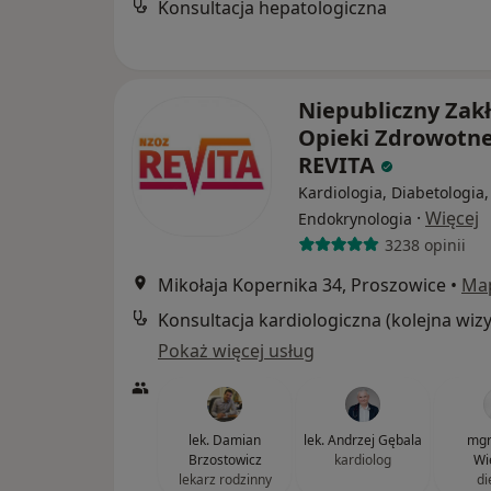
Konsultacja hepatologiczna
Niepubliczny Zak
Opieki Zdrowotne
REVITA
Kardiologia, Diabetologia,
·
Więcej
Endokrynologia
3238 opinii
Mikołaja Kopernika 34, Proszowice
•
Ma
Pokaż więcej usług
lek. Damian
lek. Andrzej Gębala
mgr
Brzostowicz
kardiolog
Wi
lekarz rodzinny
di