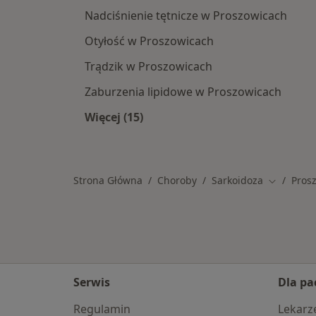
Nadciśnienie tętnicze w Proszowicach
Otyłość w Proszowicach
Trądzik w Proszowicach
Zaburzenia lipidowe w Proszowicach
Więcej (15)
Więcej w kategorii: Schorzenia w P
Strona Główna
Choroby
Sarkoidoza
Pros
Zmień mia
Serwis
Dla pa
Regulamin
Lekarz