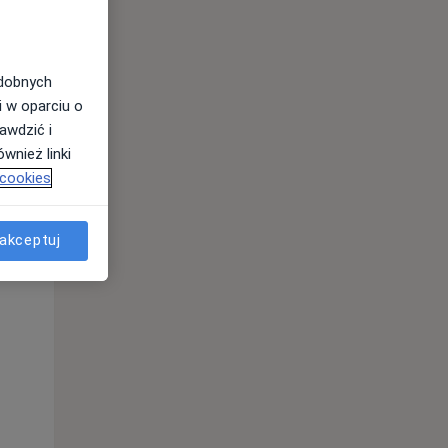
odobnych
i w oparciu o
awdzić i
wnież linki
 cookies
Wt,
Śr,
Czw,
11 Sie
12 Sie
13 Sie
akceptuj