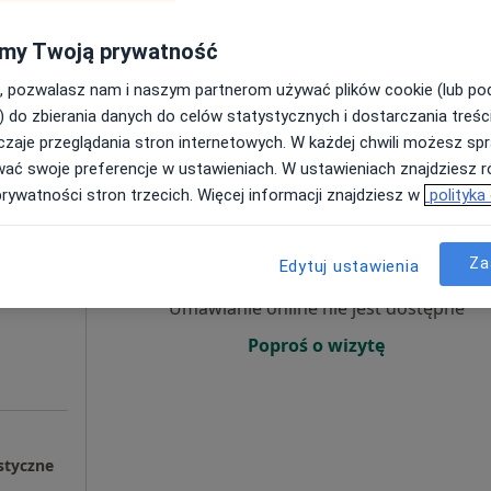
Pokaż numer
my Twoją prywatność
pa
ITA
, pozwalasz nam i naszym partnerom używać plików cookie (lub p
) do zbierania danych do celów statystycznych i dostarczania treśc
200 zł
zaje przeglądania stron internetowych. W każdej chwili możesz spr
wać swoje preferencje w ustawieniach. W ustawieniach znajdziesz ró
prywatności stron trzecich. Więcej informacji znajdziesz w
polityka
ik
Dziś
Jutro
Ndz,
Pon,
7 Sie
8 Sie
9 Sie
10 Sie
akaźnych
Za
Edytuj ustawienia
Umawianie online nie jest dostępne
Poproś o wizytę
styczne