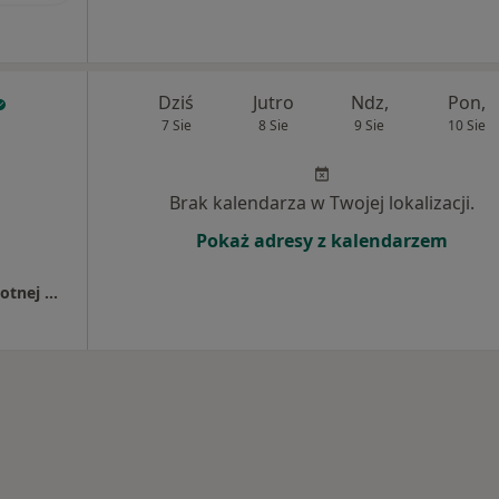
Dziś
Jutro
Ndz,
Pon,
7 Sie
8 Sie
9 Sie
10 Sie
Brak kalendarza w Twojej lokalizacji.
Pokaż adresy z kalendarzem
Samodzielny Publiczny Zespół Opieki Zdrowotnej w Proszowicach