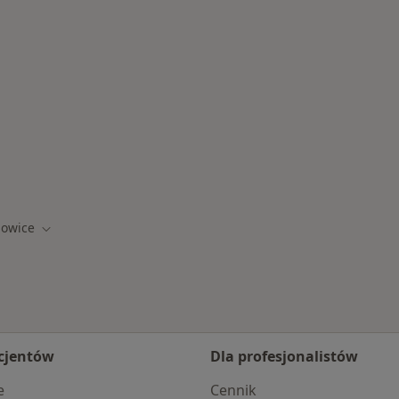
roszowicach
zowice
sto
Zmień miasto
cjentów
Dla profesjonalistów
e
Cennik