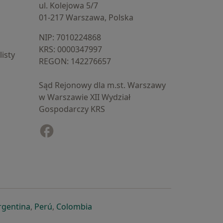
ul. Kolejowa 5/7
01-217 Warszawa, Polska
NIP: ⁠7010224868
KRS: ⁠0000347997
isty
REGON: ⁠142276657
Sąd Rejonowy dla m.st. Warszawy
w Warszawie XII Wydział
Gospodarczy KRS
Facebook
otwiera się w nowej karcie
cie
owej karcie
ię w nowej karcie
iera się w nowej karcie
otwiera się w nowej karcie
otwiera się w nowej karcie
otwiera się w nowej karcie
rgentina
,
Perú
,
Colombia