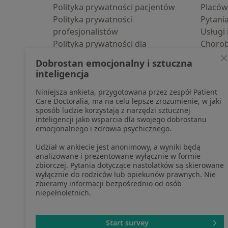
Polityka prywatności pacjentów
Placów
Polityka prywatności
Pytani
profesjonalistów
Usługi 
Polityka prywatności dla
Choro
profesjonalistów, których dane
Pomoc
Dobrostan emocjonalny i sztuczna
pozyskaliśmy samodzielnie
Aplika
inteligencja
Polityka cookies
Blog d
Niniejsza ankieta, przygotowana przez zespół Patient
Jak działają wyniki wyszukiwania
Care Doctoralia, ma na celu lepsze zrozumienie, w jaki
Dostępność
sposób ludzie korzystają z narzędzi sztucznej
O nas
inteligencji jako wsparcia dla swojego dobrostanu
emocjonalnego i zdrowia psychicznego.
Praca
Rekrutujemy!
Partnerzy
Udział w ankiecie jest anonimowy, a wyniki będą
Centrum prasowe
analizowane i prezentowane wyłącznie w formie
zbiorczej. Pytania dotyczące nastolatków są skierowane
Kontakt
wyłącznie do rodziców lub opiekunów prawnych. Nie
zbieramy informacji bezpośrednio od osób
niepełnoletnich.
otwiera się w now
otwiera s
o
Polska
,
Türkiye
,
España
,
Start survey