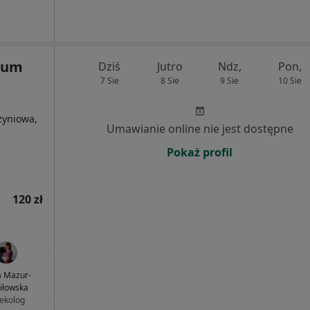
rum
Dziś
Jutro
Ndz,
Pon,
7 Sie
8 Sie
9 Sie
10 Sie
zyniowa,
Umawianie online nie jest dostępne
Pokaż profil
120 zł
 Mazur-
iłowska
ekolog