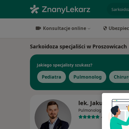
specjaliz
Konsultacje online
Ubezpiec
Sarkoidoza specjaliści w Proszowicach
Jakiego specjalisty szukasz?
Pediatra
Pulmonolog
Chirur
lek. Jakub Pabjań
·
Więcej
Pulmonolog
41 opinii