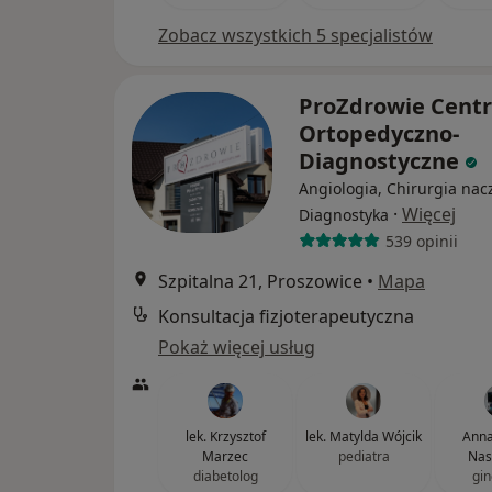
Zobacz wszystkich 5 specjalistów
ProZdrowie Cent
Ortopedyczno-
Diagnostyczne
Angiologia, Chirurgia nac
·
Więcej
Diagnostyka
539 opinii
Szpitalna 21, Proszowice
•
Mapa
Konsultacja fizjoterapeutyczna
Pokaż więcej usług
lek. Krzysztof
lek. Matylda Wójcik
Anna
Marzec
pediatra
Nas
diabetolog
gin