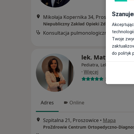
Szanuje
Mikołaja Kopernika 34, Proszowice
•
Ma
Niepubliczny Zakład Opieki Zdrowotnej REV
Akceptując
technologii
Konsultacja pulmonologiczna
Twoje zwyc
zaktualizo
do polityk 
lek. Matylda Wójc
Pediatra, Lekarz chorób z
·
Więcej
394 opinie
Adres
Online
Szpitalna 21, Proszowice
•
Mapa
ProZdrowie Centrum Ortopedyczno-Diagno