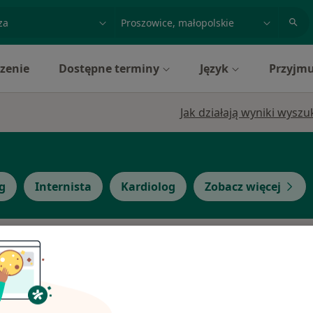
acja, badanie lub nazwisko
miasto lub dzielnica
zenie
Dostępne terminy
Język
Przyjmu
Jak działają wyniki wysz
g
Internista
Kardiolog
Zobacz więcej
czyk
Dziś
Jutro
Ndz,
Pon,
7 Sie
8 Sie
9 Sie
10 Sie
Umawianie online nie jest dostępne