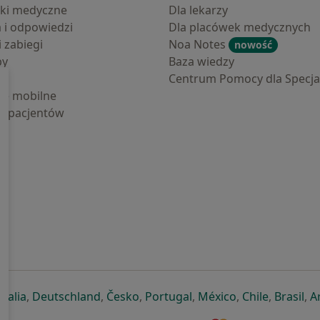
ki medyczne
Dla lekarzy
a i odpowiedzi
Dla placówek medycznych
i zabiegi
Noa Notes
nowość
by
Baza wiedzy
Centrum Pomocy dla Specjal
cje mobilne
la pacjentów
ej karcie
ię w nowej karcie
twiera się w nowej karcie
otwiera się w nowej karcie
otwiera się w nowej karcie
otwiera się w nowej karcie
otwiera się w nowej kar
otwiera się w n
otwiera s
otw
Italia
,
Deutschland
,
Česko
,
Portugal
,
México
,
Chile
,
Brasil
,
A