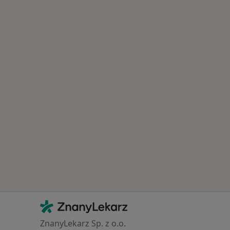
Kontakt
ZnanyLekarz - Strona główna
ZnanyLekarz Sp. z o.o.