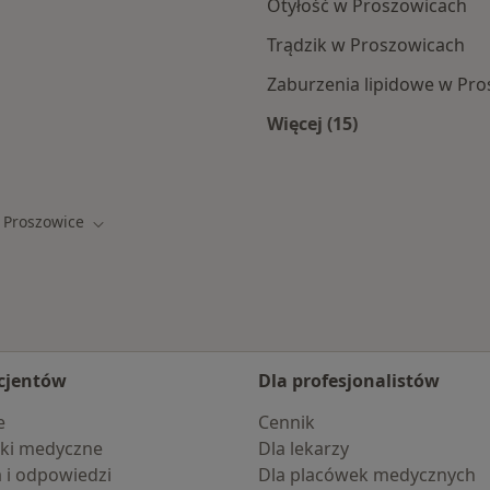
Otyłość w Proszowicach
Trądzik w Proszowicach
Zaburzenia lipidowe w Pr
Więcej (15)
owic
Więcej w kategorii:
Proszowice
ń miasto
Zmień miasto
cjentów
Dla profesjonalistów
e
Cennik
ki medyczne
Dla lekarzy
a i odpowiedzi
Dla placówek medycznych