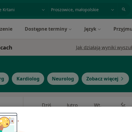
acja, badanie lub nazwisko
miasto lub dzielnica
zenie
Dostępne terminy
Język
Przyjmu
icach
Jak działają wyniki wysz
rg
Kardiolog
Neurolog
Zobacz więcej
Dziś
Jutro
Wt,
Śr,
9 Sie
10 Sie
11 Sie
12 Sie
ryngolog),
i
Umawianie online nie jest dostępne