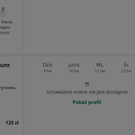
 Maciej
elgosz
etetyk
rum
Dziś
Jutro
Wt,
Śr,
9 Sie
10 Sie
11 Sie
12 Sie
zyniowa,
Umawianie online nie jest dostępne
Pokaż profil
120 zł