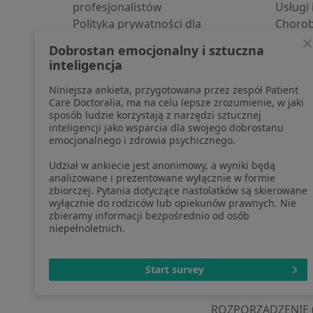
profesjonalistów
Usługi 
Polityka prywatności dla
Choro
profesjonalistów, których dane
Pomoc
Dobrostan emocjonalny i sztuczna
pozyskaliśmy samodzielnie
Aplika
inteligencja
Polityka cookies
Blog d
Niniejsza ankieta, przygotowana przez zespół Patient
Jak działają wyniki wyszukiwania
Care Doctoralia, ma na celu lepsze zrozumienie, w jaki
Dostępność
sposób ludzie korzystają z narzędzi sztucznej
O nas
inteligencji jako wsparcia dla swojego dobrostanu
emocjonalnego i zdrowia psychicznego.
Praca
Rekrutujemy!
Partnerzy
Udział w ankiecie jest anonimowy, a wyniki będą
Centrum prasowe
analizowane i prezentowane wyłącznie w formie
zbiorczej. Pytania dotyczące nastolatków są skierowane
Kontakt
wyłącznie do rodziców lub opiekunów prawnych. Nie
zbieramy informacji bezpośrednio od osób
niepełnoletnich.
otwiera się w now
otwiera s
o
Polska
,
Türkiye
,
España
,
Start survey
ROZPORZĄDZENIE (UE