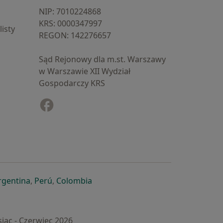
NIP: ⁠7010224868
KRS: ⁠0000347997
isty
REGON: ⁠142276657
Sąd Rejonowy dla m.st. Warszawy
w Warszawie XII Wydział
Gospodarczy KRS
Facebook
otwiera się w nowej karcie
cie
owej karcie
ię w nowej karcie
iera się w nowej karcie
otwiera się w nowej karcie
otwiera się w nowej karcie
otwiera się w nowej karcie
rgentina
,
Perú
,
Colombia
iąc - Czerwiec 2026