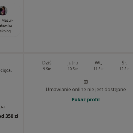
 Mazur-
iłowska
ekolog
Dziś
Jutro
Wt,
Śr,
9 Sie
10 Sie
11 Sie
12 Sie
ecięca,
Umawianie online nie jest dostępne
Pokaż profil
pa
od 350 zł