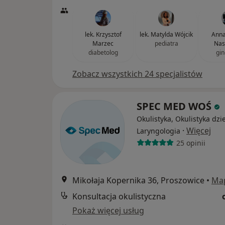
lek. Krzysztof
lek. Matylda Wójcik
Anna
Marzec
pediatra
Nas
diabetolog
gin
Zobacz wszystkich 24 specjalistów
SPEC MED WOŚ
Okulistyka, Okulistyka dzi
·
Więcej
Laryngologia
25 opinii
Mikołaja Kopernika 36, Proszowice
•
Ma
Konsultacja okulistyczna
Pokaż więcej usług