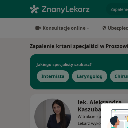
specjaliz
Konsultacje online
Ubezpiec
Zapalenie krtani specjaliści w Proszow
Jakiego specjalisty szukasz?
Internista
Laryngolog
Chiru
lek. Aleksandra
Kaszuba
W trakcie specjalizacji (La
Lekarz wykonujący zabieg