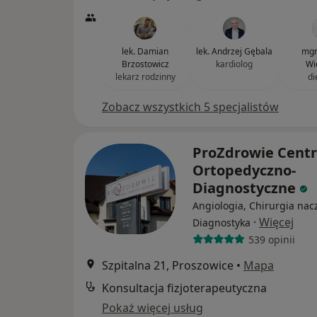
lek. Damian
lek. Andrzej Gębala
mgr
Brzostowicz
kardiolog
Wi
lekarz rodzinny
di
Zobacz wszystkich 5 specjalistów
ProZdrowie Cent
Ortopedyczno-
Diagnostyczne
Angiologia, Chirurgia nac
·
Więcej
Diagnostyka
539 opinii
Szpitalna 21, Proszowice
•
Mapa
Konsultacja fizjoterapeutyczna
Pokaż więcej usług