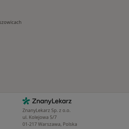
oszowicach
 Schorzenia w Proszowicach
Kontakt
ZnanyLekarz - Strona główna
ZnanyLekarz Sp. z o.o.
ul. Kolejowa 5/7
01-217 Warszawa, Polska