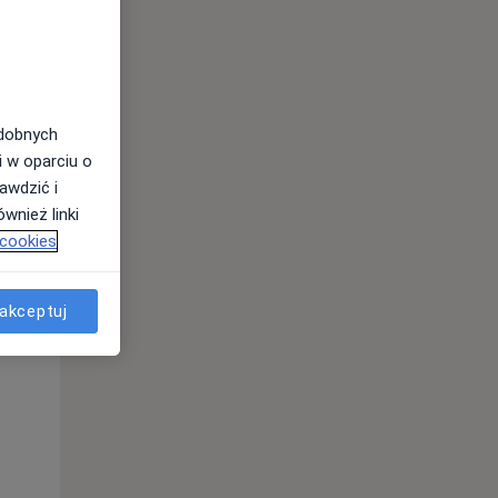
odobnych
i w oparciu o
awdzić i
wnież linki
Czw,
Pt,
Sob,
 cookies
13 Sie
14 Sie
15 Sie
akceptuj