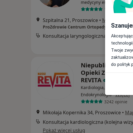
·
Wi
medycyny estetycznej
190 opinii
Szpitalna 21, Proszowice
•
Mapa
Szanuje
ProZdrowie Centrum Ortopedyczno-Diagno
Konsultacja laryngologiczna
Akceptując
technologii
Twoje zwyc
zaktualizo
Niepubliczny Zak
do polityk 
Opieki Zdrowotne
REVITA
Kardiologia, Diabetologia,
·
Więcej
Endokrynologia
3242 opinie
Mikołaja Kopernika 34, Proszowice
•
Ma
Pokaż więcej usług