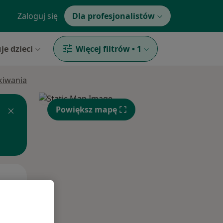
Zaloguj się
Dla profesjonalistów
je dzieci
Więcej filtrów
•
1
ukiwania
Powiększ mapę
Czw,
Pt,
Sob,
13 Sie
14 Sie
15 Sie