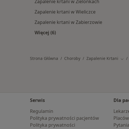
Zapalenie krtani w Zielonkach
Zapalenie krtani w Wieliczce
Zapalenie krtani w Zabierzowie
Więcej (6)
Więcej w kategorii: W pobliżu Prosz
Strona Główna
Choroby
Zapalenie Krtani
Zmie
Serwis
Dla pa
Regulamin
Lekarz
Polityka prywatności pacjentów
Placów
Polityka prywatności
Pytani