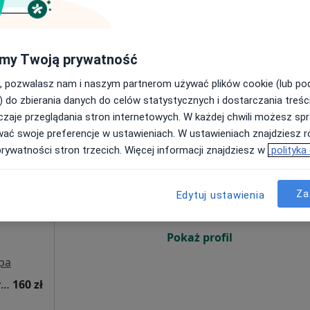
ęcej
Poproś o wizytę
my Twoją prywatność
styczne
300 zł
, pozwalasz nam i naszym partnerom używać plików cookie (lub p
) do zbierania danych do celów statystycznych i dostarczania treśc
zaje przeglądania stron internetowych. W każdej chwili możesz spr
wać swoje preferencje w ustawieniach. W ustawieniach znajdziesz ró
ład
Dziś
Jutro
Wt,
Śr,
prywatności stron trzecich. Więcej informacji znajdziesz w
polityka
j
9 Sie
10 Sie
11 Sie
12 Sie
Za
Edytuj ustawienia
Umawianie online nie jest dostępne
Pokaż profil
pa
Konsultacja kardiologiczna (kolejna wizyta)
160 zł