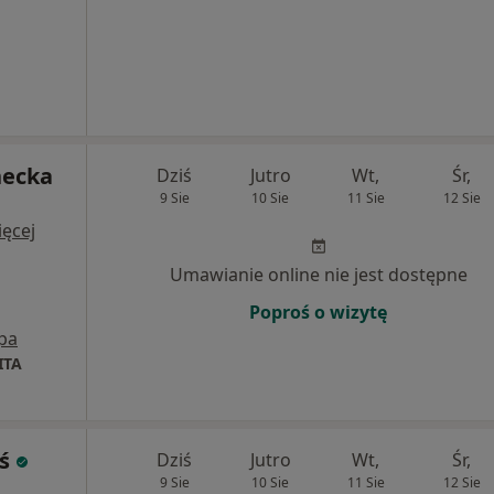
necka
Dziś
Jutro
Wt,
Śr,
9 Sie
10 Sie
11 Sie
12 Sie
ęcej
Umawianie online nie jest dostępne
Poproś o wizytę
pa
ITA
ś
Dziś
Jutro
Wt,
Śr,
9 Sie
10 Sie
11 Sie
12 Sie