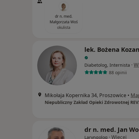
dr n. med.
Małgorzata Woś
okulista
lek. Bożena Koza
·
Wi
Diabetolog, Internista
88 opinii
Mikołaja Kopernika 34, Proszowice
•
Ma
Niepubliczny Zakład Opieki Zdrowotnej REV
dr n. med. Jan Wo
·
Więcej
Laryngolog