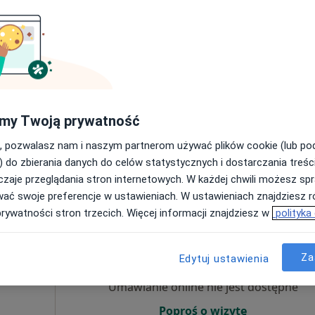
Umawianie online nie jest dostępne
Poproś o wizytę
my Twoją prywatność
•
Mapa
, pozwalasz nam i naszym partnerom używać plików cookie (lub p
200 zł
) do zbierania danych do celów statystycznych i dostarczania treśc
zaje przeglądania stron internetowych. W każdej chwili możesz spr
wać swoje preferencje w ustawieniach. W ustawieniach znajdziesz ró
prywatności stron trzecich. Więcej informacji znajdziesz w
polityka
ej
Dziś
Jutro
Wt,
Śr,
9 Sie
10 Sie
11 Sie
12 Sie
Za
Edytuj ustawienia
Umawianie online nie jest dostępne
Poproś o wizytę