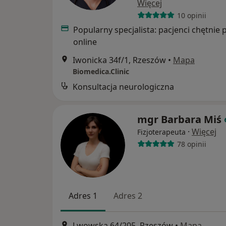
Więcej
10 opinii
Popularny specjalista: pacjenci chętnie 
online
Iwonicka 34f/1, Rzeszów
•
Mapa
Biomedica.Clinic
Konsultacja neurologiczna
mgr Barbara Miś
·
Więcej
Fizjoterapeuta
78 opinii
Adres 1
Adres 2
Lwowska 64/205, Rzeszów
•
Mapa