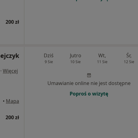
200 zł
ejczyk
Dziś
Jutro
Wt,
Śr,
9 Sie
10 Sie
11 Sie
12 Sie
·
Więcej
Umawianie online nie jest dostępne
Poproś o wizytę
•
Mapa
200 zł