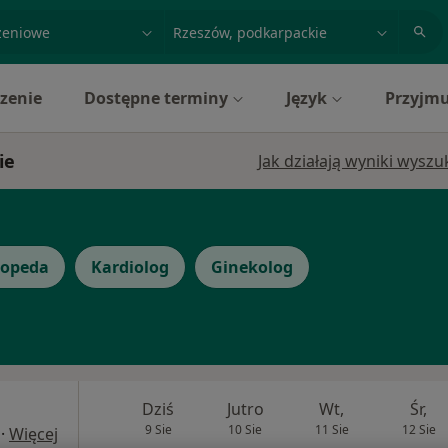
acja, badanie lub nazwisko
miasto lub dzielnica
zenie
Dostępne terminy
Język
Przyjmu
ie
Jak działają wyniki wysz
topeda
Kardiolog
Ginekolog
Dziś
Jutro
Wt,
Śr,
9 Sie
10 Sie
11 Sie
12 Sie
·
Więcej