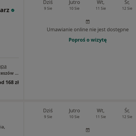
Dziś
Jutro
Wt,
Śr,
arz
9 Sie
10 Sie
11 Sie
12 Sie
Umawianie online nie jest dostępne
Poproś o wizytę
apa
Centrum Medyczne LUX MED Fizjoterapia Rzeszów - Jabłońskiego 2
od 168 zł
Dziś
Jutro
Wt,
Śr,
9 Sie
10 Sie
11 Sie
12 Sie
ia,