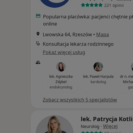
221 opinii
Popularna placówka: pacjenci chętnie p
online
Lwowska 64, Rzeszów
•
Mapa
Konsultacja lekarza rodzinnego
Pokaż więcej usług
lek. Agnieszka
lek. Paweł Harpula
dr n. med
Zdybel
kardiolog
Michał
endokrynolog
ga
Zobacz wszystkich 5 specjalistów
lek. Patrycja Kotl
·
Więcej
Neurolog