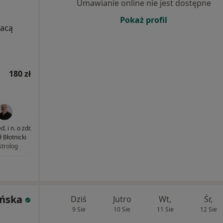
Umawianie online nie jest dostępne
Pokaż profil
łacą
180 zł
. i n. o zdr.
 Błotnicki
strolog
ińska
Dziś
Jutro
Wt,
Śr,
9 Sie
10 Sie
11 Sie
12 Sie