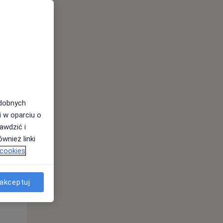
odobnych
i w oparciu o
awdzić i
wnież linki
 cookies
Czw,
Pt,
Sob,
13 Sie
14 Sie
15 Sie
akceptuj