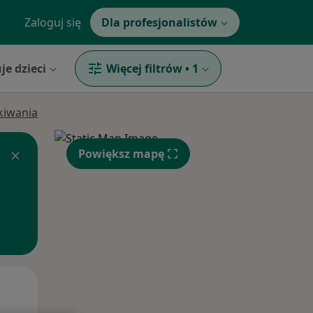
Zaloguj się
Dla profesjonalistów
je dzieci
Więcej filtrów
•
1
ukiwania
Powiększ mapę
Czw,
Pt,
Sob,
13 Sie
14 Sie
15 Sie