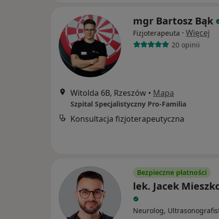
mgr Bartosz Bąk
·
Więcej
Fizjoterapeuta
20 opinii
Witolda 6B, Rzeszów
•
Mapa
Szpital Specjalistyczny Pro-Familia
Konsultacja fizjoterapeutyczna
Bezpieczne płatności
lek. Jacek Mieszk
Neurolog, Ultrasonografis