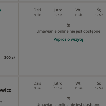
Dziś
Jutro
Wt,
Śr,
9 Sie
10 Sie
11 Sie
12 Sie
Umawianie online nie jest dostępne
Poproś o wizytę
200 zł
Dziś
Jutro
Wt,
Śr,
9 Sie
10 Sie
11 Sie
12 Sie
owicz
·
ta
Umawianie online nie jest dostępne