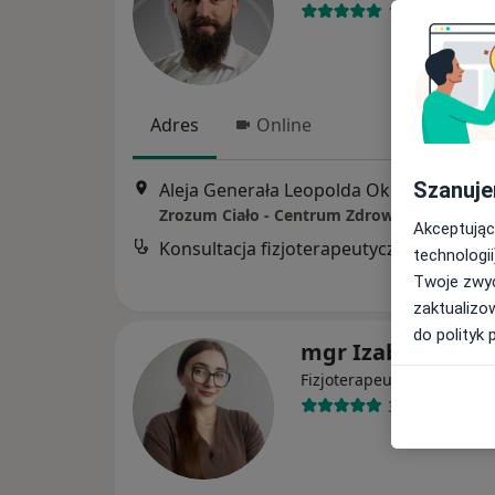
156 opinii
Adres
Online
Szanuje
Aleja Generała Leopolda Okulickiego 20 Lokal b12, Rzeszów
Zrozum Ciało - Centrum Zdrowia
Akceptując
Konsultacja fizjoterapeutyczna
technologii
Twoje zwyc
zaktualizo
do polityk 
mgr Izabela Mast
·
Więcej
Fizjoterapeuta
31 opinii