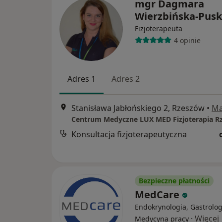
mgr Dagmara
Wierzbińska-Pusk
Fizjoterapeuta
4 opinie
Adres 1
Adres 2
Stanisława Jabłońskiego 2, Rzeszów
•
M
Konsultacja fizjoterapeutyczna
Bezpieczne płatności
MedCare
Endokrynologia, Gastrolog
·
Więcej
Medycyna pracy