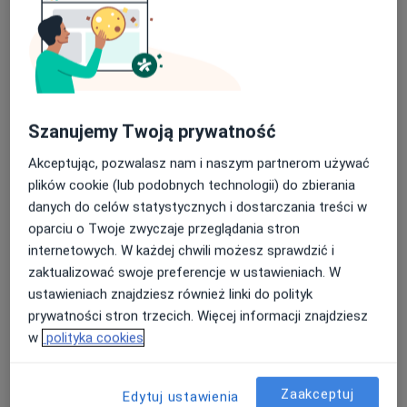
mgr Anna Radzięta
Szanujemy Twoją prywatność
·
Więcej
Psycholog
25 opinii
Akceptując, pozwalasz nam i naszym partnerom używać
plików cookie (lub podobnych technologii) do zbierania
Adres
Online
danych do celów statystycznych i dostarczania treści w
oparciu o Twoje zwyczaje przeglądania stron
Bolesława i Władysława Dehnelów 40, Czeladź
•
Mapa
internetowych. W każdej chwili możesz sprawdzić i
Gabinet Psychologiczny mgr Anna Radzięta
zaktualizować swoje preferencje w ustawieniach. W
ustawieniach znajdziesz również linki do polityk
Konsultacja psychologiczna
150 zł
prywatności stron trzecich. Więcej informacji znajdziesz
Specjalista nie oferuje umawiania online pod tym adresem.
w
polityka cookies
Poproś o wizytę
Zaakceptuj
Edytuj ustawienia