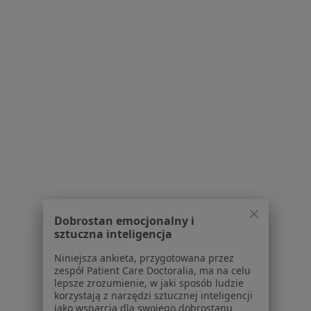
Brak dostępnych specjalistów z wolnymi terminami w tym centrum medycznym.
Pokaż profil
1
2
3
4
Powiązane wyszukiwania
W pobliżu Będzina
Bóle głowy w Katowicach
Bóle głowy w Gliwicach
Dobrostan emocjonalny i
Bóle głowy w Sosnowcu
sztuczna inteligencja
Bóle głowy w Chorzowie
Niniejsza ankieta, przygotowana przez
zespół Patient Care Doctoralia, ma na celu
Bóle głowy w Tychach
lepsze zrozumienie, w jaki sposób ludzie
korzystają z narzędzi sztucznej inteligencji
Więcej (14)
jako wsparcia dla swojego dobrostanu