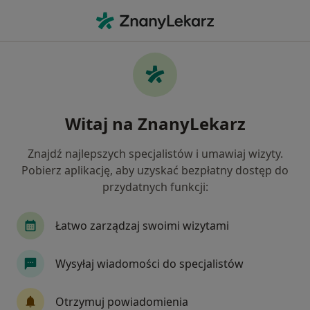
Me
Bóle Głowy • Będzin, śląskie
Filtry
• 1
Ubezpieczenie
Map
Bóle głowy specjaliści w Będzinie
Witaj na ZnanyLekarz
Jak działają wyniki wyszukiwania
Znajdź najlepszych specjalistów i umawiaj wizyty.
Pobierz aplikację, aby uzyskać bezpłatny dostęp do
Jakiego specjalisty szukasz?
przydatnych funkcji:
Fizjoterapeuta
Neurolog
Internista
Łatwo zarządzaj swoimi wizytami
Wysyłaj wiadomości do specjalistów
Otrzymuj powiadomienia