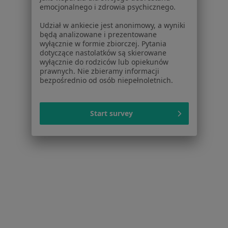
Więcej w kategorii: W pobliżu Będzina
emocjonalnego i zdrowia psychicznego.
Schorzenia w Będzinie
Udział w ankiecie jest anonimowy, a wyniki
będą analizowane i prezentowane
Próchnica w Będzinie
wyłącznie w formie zbiorczej. Pytania
dotyczące nastolatków są skierowane
Ból zęba w Będzinie
wyłącznie do rodziców lub opiekunów
prawnych. Nie zbieramy informacji
Braki zębowe w Będzinie
bezpośrednio od osób niepełnoletnich.
Choroby miazgi w Będzinie
Nadwrażliwość zębów w Będzinie
Start survey
Więcej (15)
Więcej w kategorii: Schorzenia w Będzinie
Bóle Głowy Specjaliści W Będzinie