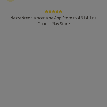
Nasza średnia ocena na App Store to 4.9 i 4.1 na
mgr Witold Kowal
Google Play Store
·
Więcej
Fizjoterapeuta
203 opinie
Adres 1
Adres 2
Majora Bolesława Zagórnego 21, Będzin
•
Mapa
Poradnie Lekarskie Medica
Konsultacja fizjoterapeutyczna
180 zł
Specjalista nie oferuje umawiania online pod tym adresem.
Poproś o wizytę