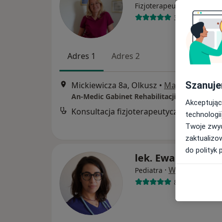
·
Więcej
Fizjoterapeuta
326 opinii
Adres 1
Adres 2
Szanuje
Mickiewicza 8a, Olkusz
•
Mapa
An-Medic Gabinet Rehabilitacji i Masażu Le
Akceptując
Konsultacja fizjoterapeutyczna
technologii
Twoje zwyc
zaktualizo
do polityk 
lek. Ewa Melnycz
·
Więcej
Pediatra
80 opinii