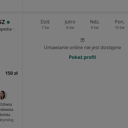
SZ
Dziś
Jutro
Ndz,
Pon,
7 Sie
8 Sie
9 Sie
10 Sie
·
topedia
Umawianie online nie jest dostępne
Pokaż profil
150 zł
 Elżbieta
ndowska-
błońska
krynolog