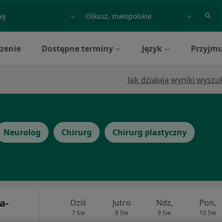
acja, badanie lub nazwisko
miasto lub dzielnica
zenie
Dostępne terminy
Język
Przyjmu
Jak działają wyniki wysz
Neurolog
Chirurg
Chirurg plastyczny
a-
Dziś
Jutro
Ndz,
Pon,
7 Sie
8 Sie
9 Sie
10 Sie