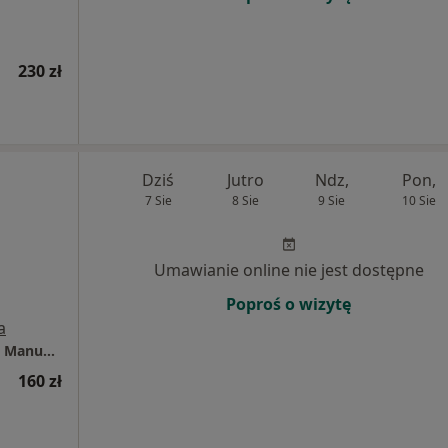
230 zł
Dziś
Jutro
Ndz,
Pon,
7 Sie
8 Sie
9 Sie
10 Sie
Umawianie online nie jest dostępne
Poproś o wizytę
a
Specjalistyczny Gabinet Rehabilitacji, Terapii Manualnej i metody McKenziego
160 zł