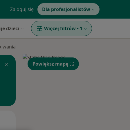
Zaloguj się
Dla profesjonalistów
je dzieci
Więcej filtrów
•
1
ukiwania
Powiększ mapę
Wt,
Śr,
Czw,
11 Sie
12 Sie
13 Sie