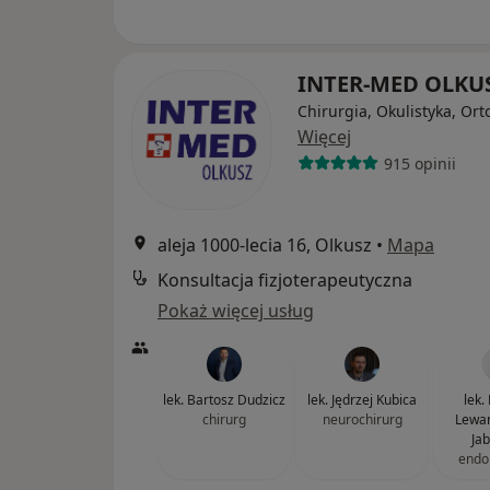
INTER-MED OLKU
Chirurgia, Okulistyka, Or
Więcej
915 opinii
aleja 1000-lecia 16, Olkusz
•
Mapa
Konsultacja fizjoterapeutyczna
Pokaż więcej usług
lek. Bartosz Dudzicz
lek. Jędrzej Kubica
lek.
chirurg
neurochirurg
Lewa
Ja
endo