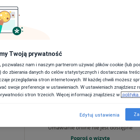
Umawianie online nie jest dostępne
Poproś o wizytę
my Twoją prywatność
czniczego
, pozwalasz nam i naszym partnerom używać plików cookie (lub p
250 zł
) do zbierania danych do celów statystycznych i dostarczania treśc
zaje przeglądania stron internetowych. W każdej chwili możesz spr
wać swoje preferencje w ustawieniach. W ustawieniach znajdziesz ró
prywatności stron trzecich. Więcej informacji znajdziesz w
polityka
uk
Dziś
Jutro
Ndz,
Pon,
7 Sie
8 Sie
9 Sie
10 Sie
Za
Edytuj ustawienia
Umawianie online nie jest dostępne
Poproś o wizytę