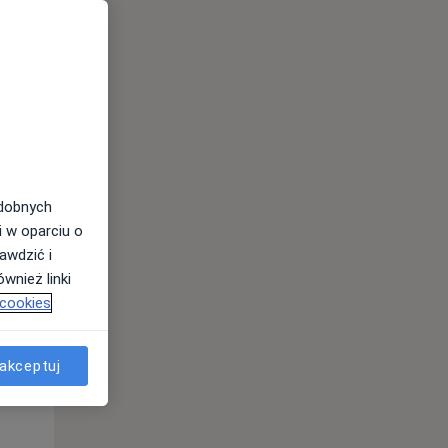
odobnych
i w oparciu o
awdzić i
wnież linki
 cookies
Wt,
Śr,
Czw,
11 Sie
12 Sie
13 Sie
akceptuj