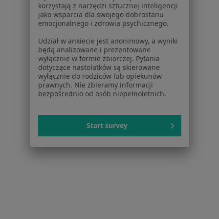
Regulamin
korzystają z narzędzi sztucznej inteligencji
jako wsparcia dla swojego dobrostanu
Polityka prywatności pacjentów
emocjonalnego i zdrowia psychicznego.
Polityka prywatności profesjonalistów
Polityka prywatności dla profesjonalistów, których
Udział w ankiecie jest anonimowy, a wyniki
będą analizowane i prezentowane
dane pozyskaliśmy samodzielnie
wyłącznie w formie zbiorczej. Pytania
Polityka cookies
dotyczące nastolatków są skierowane
Jak działają wyniki wyszukiwania
wyłącznie do rodziców lub opiekunów
prawnych. Nie zbieramy informacji
Dostępność
bezpośrednio od osób niepełnoletnich.
O nas
Praca
Rekrutujemy!
Partnerzy
Start survey
Centrum prasowe
Kontakt
Dla pacjentów
Lekarze
Placówki medyczne
Pytania i odpowiedzi
Usługi i zabiegi