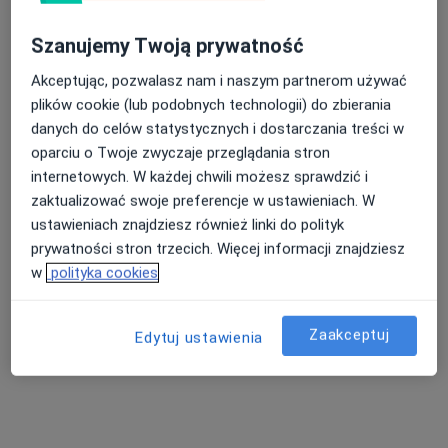
Szanujemy Twoją prywatność
Akceptując, pozwalasz nam i naszym partnerom używać
plików cookie (lub podobnych technologii) do zbierania
danych do celów statystycznych i dostarczania treści w
oparciu o Twoje zwyczaje przeglądania stron
Bezpieczne płatności
internetowych. W każdej chwili możesz sprawdzić i
lek. Maciej Michałowski
zaktualizować swoje preferencje w ustawieniach. W
·
Więcej
Laryngolog
ustawieniach znajdziesz również linki do polityk
17 opinii
prywatności stron trzecich. Więcej informacji znajdziesz
w
polityka cookies
Adres 1
Adres 2
Zaakceptuj
Wyszyńskiego 5B, Olsztyn
•
Mapa
Edytuj ustawienia
Centrum Medyczne POLMED Oddział Olsztyn
Konsultacja laryngologiczna
250 zł
Specjalista nie oferuje umawiania online pod tym adresem.