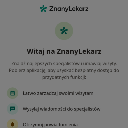
Me
Ból Uszu • Olsztyn, warmińsko-mazurskie
Filtry
• 1
Ubezpieczenie
Map
Ból uszu specjaliści w Olsztynie
Witaj na ZnanyLekarz
Jak działają wyniki wyszukiwania
Znajdź najlepszych specjalistów i umawiaj wizyty.
Pobierz aplikację, aby uzyskać bezpłatny dostęp do
Jakiego specjalisty szukasz?
przydatnych funkcji:
Laryngolog
Chirurg
Ginekolog
Neuro
Łatwo zarządzaj swoimi wizytami
Wysyłaj wiadomości do specjalistów
Otrzymuj powiadomienia