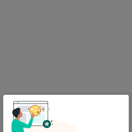
lek. Ewa Krasucka
·
Więcej
Laryngolog
324 opinie
Adres 1
Adres 2
Adres 3
Adres 4
ul. Głowackiego 28, Olsztyn
•
Mapa
Centrum Medyczne LUX MED - Olsztyn, ul. Głowackiego 28
Konsultacja laryngologa dziecięcego
od 199 zł
Specjalista nie oferuje umawiania online pod tym adresem.
Poproś o wizytę