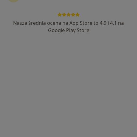
Nasza średnia ocena na App Store to 4.9 i 4.1 na
Bezpieczne płatności
Google Play Store
lek. Iryna Kohut
Lekarz bez specjalizacji
2 opinie
ul. Obrońców Tobruku 1/1, Olsztyn
•
Mapa
Centrum Słuchu i Mowy MEDINCUS - Olsztyn
Konsultacja laryngologiczna
240 zł
Specjalista nie oferuje umawiania online pod tym adresem.
Poproś o wizytę