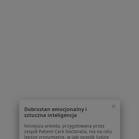
Próchnica w Olsztynie
Ból zęba w Olsztynie
Braki zębowe w Olsztynie
Choroby miazgi w Olsztynie
Choroby przyzębia w Olsztynie
Więcej (15)
Więcej w kategorii: Schorzenia w Olsztynie
Strona Główna
Choroby
Ból Uszu
Olsztyn
Zmień miasto
Zmień mia
Dobrostan emocjonalny i
sztuczna inteligencja
Niniejsza ankieta, przygotowana przez
Serwis
zespół Patient Care Doctoralia, ma na celu
lepsze zrozumienie, w jaki sposób ludzie