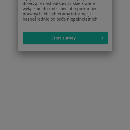
dotyczące nastolatków są skierowane
Dla lekarzy
wyłącznie do rodziców lub opiekunów
Dla placówek medycznych
prawnych. Nie zbieramy informacji
bezpośrednio od osób niepełnoletnich.
Noa Notes
nowość
Baza wiedzy
Centrum Pomocy dla Specjalisty
Start survey
Kontakt
ZnanyLekarz - Strona główna
ZnanyLekarz Sp. z o.o.
ul. Kolejowa 5/7
01-217 Warszawa, Polska
NIP: ⁠7010224868
KRS: ⁠0000347997
REGON: ⁠142276657
Sąd Rejonowy dla m.st. Warszawy w Warszawie XII
Wydział Gospodarczy KRS