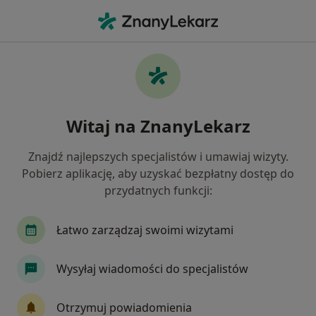
Me
Ból Uszu • Mysłowice, śląskie
Filtry
• 1
Ubezpieczenie
Map
Ból uszu specjaliści w Mysłowicach
Witaj na ZnanyLekarz
Jak działają wyniki wyszukiwania
Znajdź najlepszych specjalistów i umawiaj wizyty.
Pobierz aplikację, aby uzyskać bezpłatny dostęp do
Jakiego specjalisty szukasz?
przydatnych funkcji:
Endokrynolog
Internista
Kardiolog
N
Łatwo zarządzaj swoimi wizytami
Wysyłaj wiadomości do specjalistów
Otrzymuj powiadomienia