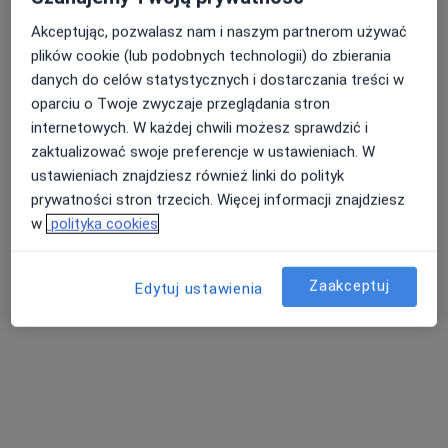
Akceptując, pozwalasz nam i naszym partnerom używać
plików cookie (lub podobnych technologii) do zbierania
danych do celów statystycznych i dostarczania treści w
oparciu o Twoje zwyczaje przeglądania stron
internetowych. W każdej chwili możesz sprawdzić i
zaktualizować swoje preferencje w ustawieniach. W
Bezpieczne płatności
ustawieniach znajdziesz również linki do polityk
Przychodnia Diomed
prywatności stron trzecich. Więcej informacji znajdziesz
·
Więcej
Ginekologia, Endokrynologia, Medycyna pracy
w
polityka cookies
1433 opinie
Chopina 26, Mysłowice
•
Mapa
Zaakceptuj
Edytuj ustawienia
Konsultacja dermatologiczna
200 zł
Pokaż więcej usług
lek. Tomasz Cichoń
Adam Krajewski
dr n. med. Bartosz
ginekolog
kardiolog
Cichoń