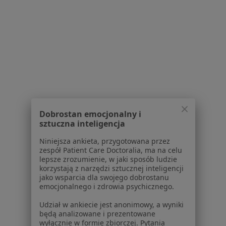
Dostępność
O nas
Praca
Rekrutujemy!
Partnerzy
Centrum prasowe
Kontakt
Dla pacjentów
Lekarze
Placówki medyczne
Dobrostan emocjonalny i
sztuczna inteligencja
Pytania i odpowiedzi
Usługi i zabiegi
Niniejsza ankieta, przygotowana przez
Choroby
zespół Patient Care Doctoralia, ma na celu
lepsze zrozumienie, w jaki sposób ludzie
Pomoc
korzystają z narzędzi sztucznej inteligencji
Aplikacje mobilne
jako wsparcia dla swojego dobrostanu
Blog dla pacjentów
emocjonalnego i zdrowia psychicznego.
Dla profesjonalistów
Udział w ankiecie jest anonimowy, a wyniki
będą analizowane i prezentowane
wyłącznie w formie zbiorczej. Pytania
Cennik