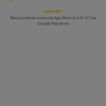
Nasza średnia ocena na App Store to 4.9 i 4.1 na
Bezpieczne płatności
Google Play Store
mgr Wioleta Zacharek
·
Więcej
Fizjoterapeuta
155 opinii
Popularny specjalista: pacjenci chętnie płacą
online
Brzezińska 48 D, Rybnik
•
Mapa
Pracownia Fizjoterapii
Konsultacja fizjoterapeutyczna (pierwsza wizyta)
100 zł
Specjalista nie oferuje umawiania online pod tym adresem.
Poproś o wizytę