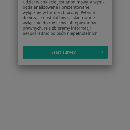
Bóle kręgosłupa w Rybniku
Udział w ankiecie jest anonimowy, a wyniki
będą analizowane i prezentowane
Więcej (15)
wyłącznie w formie zbiorczej. Pytania
dotyczące nastolatków są skierowane
Więcej w kategorii: Schorzenia w Rybniku
wyłącznie do rodziców lub opiekunów
prawnych. Nie zbieramy informacji
bezpośrednio od osób niepełnoletnich.
Strona Główna
Choroby
Ból Karku
Rybnik
Zmień miasto
Zmień mia
Start survey
Serwis
Regulamin
Polityka prywatności pacjentów
Polityka prywatności profesjonalistów
Polityka prywatności dla profesjonalistów, których
dane pozyskaliśmy samodzielnie
Polityka cookies