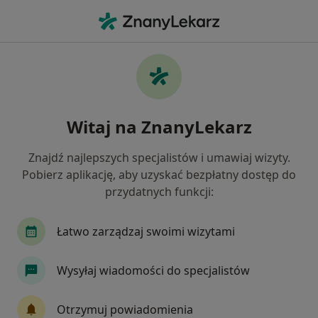
Me
Ból Karku • Rybnik, śląskie
Filtry
• 1
Mapa
Ból karku specjaliści w Rybniku
Witaj na ZnanyLekarz
Jak działają wyniki wyszukiwania
Znajdź najlepszych specjalistów i umawiaj wizyty.
Pobierz aplikację, aby uzyskać bezpłatny dostęp do
Jakiego specjalisty szukasz?
przydatnych funkcji:
Fizjoterapeuta
Ortopeda
Internista
Łatwo zarządzaj swoimi wizytami
Wysyłaj wiadomości do specjalistów
Otrzymuj powiadomienia