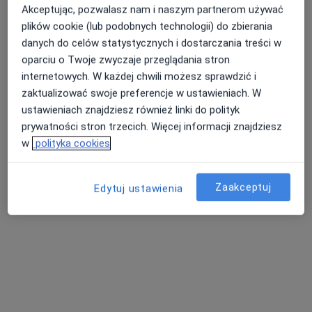
Akceptując, pozwalasz nam i naszym partnerom używać
plików cookie (lub podobnych technologii) do zbierania
danych do celów statystycznych i dostarczania treści w
oparciu o Twoje zwyczaje przeglądania stron
internetowych. W każdej chwili możesz sprawdzić i
zaktualizować swoje preferencje w ustawieniach. W
ustawieniach znajdziesz również linki do polityk
prywatności stron trzecich. Więcej informacji znajdziesz
Nowy profil na ZnanyLekarz
Bezpieczne płatności
w
polityka cookies
lek. Danuta Kulik
·
Lekarz wykonujący zabiegi medycyny estetycznej, Internista
Zaakceptuj
Edytuj ustawienia
Więcej
9 opinii
Adres 1
Adres 2
Online
Jutrzenki 70, Rybnik
•
Mapa
"DKMED" Indywidualna specjalistyczna praktyka lekarska lek med Danuta Kulik