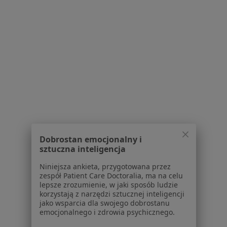
W pobliżu Rybnika
Ból karku w Katowicach
Ból karku w Gliwicach
Ból karku w Tychach
Ból karku w Chorzowie
Ból karku w Zabrzu
Więcej (14)
Więcej w kategorii: W pobliżu Rybnika
Dobrostan emocjonalny i
Schorzenia w Rybniku
sztuczna inteligencja
Choroby tarczycy w Rybniku
Niniejsza ankieta, przygotowana przez
Ból barku w Rybniku
zespół Patient Care Doctoralia, ma na celu
lepsze zrozumienie, w jaki sposób ludzie
Otyłość w Rybniku
korzystają z narzędzi sztucznej inteligencji
jako wsparcia dla swojego dobrostanu
Bóle brzucha w Rybniku
emocjonalnego i zdrowia psychicznego.