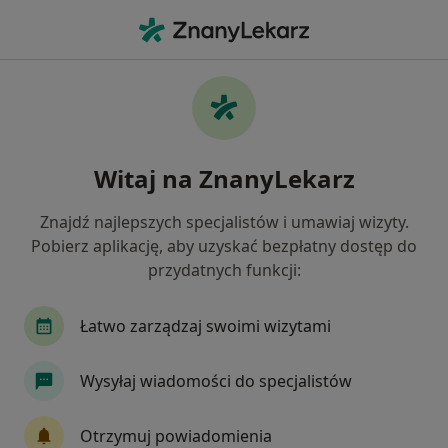
Me
Ból Karku • Pszczyna, śląskie
Filtry
• 1
Ubezpieczenie
Map
Ból karku specjaliści w Pszczynie
Witaj na ZnanyLekarz
Jak działają wyniki wyszukiwania
Znajdź najlepszych specjalistów i umawiaj wizyty.
Pobierz aplikację, aby uzyskać bezpłatny dostęp do
Jakiego specjalisty szukasz?
przydatnych funkcji:
Fizjoterapeuta
Ortopeda
Chirurg
Lek
Łatwo zarządzaj swoimi wizytami
Wysyłaj wiadomości do specjalistów
Otrzymuj powiadomienia