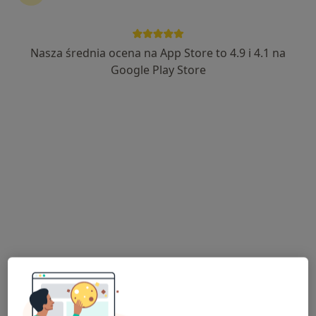
Nasza średnia ocena na App Store to 4.9 i 4.1 na
dr n. med. Andrzej Partyka
Google Play Store
·
Więcej
Ortopeda, Lekarz rehabilitacji medycznej
45 opinii
Adres 1
Adres 2
Adres 3
Leona Kruczkowskiego 4, Pszczyna
•
Mapa
TRAUMA-DENT
Konsultacja ortopedyczna
350 zł
Specjalista nie oferuje umawiania online pod tym adresem.
Poproś o wizytę