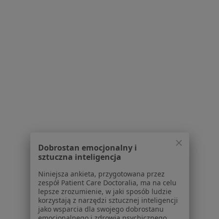
Regulamin
Polityka prywatności pacjentów
Polityka prywatności profesjonalistów
Polityka prywatności dla profesjonalistów, których
dane pozyskaliśmy samodzielnie
Polityka cookies
Jak działają wyniki wyszukiwania
Dostępność
O nas
Praca
Rekrutujemy!
Partnerzy
Centrum prasowe
Kontakt
Dobrostan emocjonalny i
sztuczna inteligencja
Dla pacjentów
Niniejsza ankieta, przygotowana przez
Lekarze
zespół Patient Care Doctoralia, ma na celu
Placówki medyczne
lepsze zrozumienie, w jaki sposób ludzie
korzystają z narzędzi sztucznej inteligencji
Pytania i odpowiedzi
jako wsparcia dla swojego dobrostanu
Usługi i zabiegi
emocjonalnego i zdrowia psychicznego.