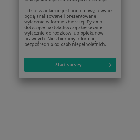
Choroby
Udział w ankiecie jest anonimowy, a wyniki
Pomoc
będą analizowane i prezentowane
Aplikacje mobilne
wyłącznie w formie zbiorczej. Pytania
Blog dla pacjentów
dotyczące nastolatków są skierowane
wyłącznie do rodziców lub opiekunów
prawnych. Nie zbieramy informacji
Dla profesjonalistów
bezpośrednio od osób niepełnoletnich.
Cennik
Dla lekarzy
Start survey
Dla placówek medycznych
Noa Notes
nowość
Baza wiedzy
Centrum Pomocy dla Specjalisty
Kontakt
ZnanyLekarz - Strona główna
ZnanyLekarz Sp. z o.o.
ul. Kolejowa 5/7
01-217 Warszawa, Polska