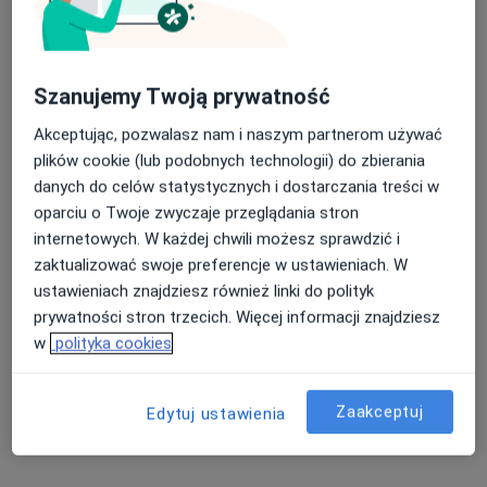
Szanujemy Twoją prywatność
Akceptując, pozwalasz nam i naszym partnerom używać
mgr Magdalena Sornowska
plików cookie (lub podobnych technologii) do zbierania
·
Więcej
Fizjoterapeuta
danych do celów statystycznych i dostarczania treści w
119 opinii
oparciu o Twoje zwyczaje przeglądania stron
internetowych. W każdej chwili możesz sprawdzić i
Bielska 41, Pszczyna
•
Mapa
zaktualizować swoje preferencje w ustawieniach. W
Fizjos – Gabinet masażu i rehabilitacji
ustawieniach znajdziesz również linki do polityk
Konsultacja fizjoterapeutyczna
220 zł
prywatności stron trzecich. Więcej informacji znajdziesz
Specjalista nie oferuje umawiania online pod tym adresem.
w
polityka cookies
Poproś o wizytę
Zaakceptuj
Edytuj ustawienia