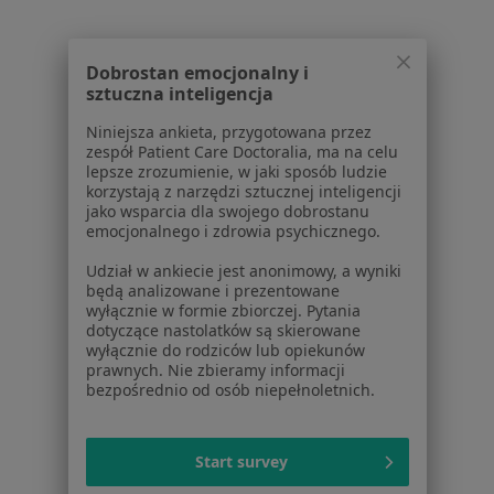
Lekarze
Placówki medyczne
Pytania i odpowiedzi
Dobrostan emocjonalny i
Usługi i zabiegi
sztuczna inteligencja
Choroby
Niniejsza ankieta, przygotowana przez
Pomoc
zespół Patient Care Doctoralia, ma na celu
Aplikacje mobilne
lepsze zrozumienie, w jaki sposób ludzie
korzystają z narzędzi sztucznej inteligencji
Blog dla pacjentów
jako wsparcia dla swojego dobrostanu
emocjonalnego i zdrowia psychicznego.
Dla profesjonalistów
Udział w ankiecie jest anonimowy, a wyniki
Cennik
będą analizowane i prezentowane
Dla lekarzy
wyłącznie w formie zbiorczej. Pytania
dotyczące nastolatków są skierowane
Dla placówek medycznych
wyłącznie do rodziców lub opiekunów
Noa Notes
nowość
prawnych. Nie zbieramy informacji
Baza wiedzy
bezpośrednio od osób niepełnoletnich.
Centrum Pomocy dla Specjalisty
Kontakt
Start survey
ZnanyLekarz - Strona główna