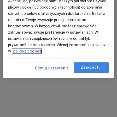
Akceptując, pozwalasz nam i naszym partnerom używać
plików cookie (lub podobnych technologii) do zbierania
danych do celów statystycznych i dostarczania treści w
oparciu o Twoje zwyczaje przeglądania stron
internetowych. W każdej chwili możesz sprawdzić i
zaktualizować swoje preferencje w ustawieniach. W
ustawieniach znajdziesz również linki do polityk
NeuroCentrum
prywatności stron trzecich. Więcej informacji znajdziesz
w
polityka cookies
·
Więcej
Chirurgia, Neurologia, Chirurgia naczyniowa
101 opinii
Zaakceptuj
ul. Pod Kopcem 3, Jaroszowice
•
Mapa
Edytuj ustawienia
Konsultacja urologiczna
100 zł
Pokaż więcej usług
lek. Wojciech
lek. Bartosz Binek
lek. Agnieszka
Taranowski
urolog
Rewera
ortopeda
dermatolog