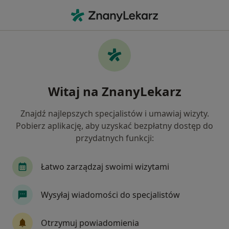
Me
Ból Biodra • Jaroszowice, małopolskie
Filtry
• 1
Ubezpieczenie
Map
Ból biodra specjaliści w
Witaj na ZnanyLekarz
Jak działają wyniki wyszukiwania
Znajdź najlepszych specjalistów i umawiaj wizyty.
Pobierz aplikację, aby uzyskać bezpłatny dostęp do
Jakiego specjalisty szukasz?
przydatnych funkcji:
Ortopeda
Alergolog
Chirurg
Łatwo zarządzaj swoimi wizytami
Dermatolog
Endokrynolog
Wysyłaj wiadomości do specjalistów
Zobacz więcej
Otrzymuj powiadomienia