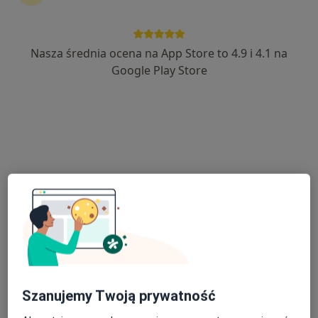
Nasza średnia ocena na App Store to 4.9 i 4.1 na
Google Play Store
lek. Wojciech Taranowski
·
Więcej
Ortopeda
113 opinii
ul. Pod Kopcem 3, Jaroszowice
•
Mapa
NeuroCentrum
Konsultacja ortopedyczna
od 270 zł
Specjalista nie oferuje umawiania online pod tym adresem.
Poproś o wizytę
Szanujemy Twoją prywatność