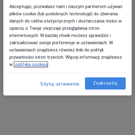
Akceptując, pozwalasz nam i naszym partnerom używać
plików cookie (lub podobnych technologii) do zbierania
Centrum Medyczne Syntonic
danych do celów statystycznych i dostarczania treści w
oparciu o Twoje zwyczaje przeglądania stron
·
Więcej
Ortopedia, Kardiologia, Neurochirurgia
internetowych. W każdej chwili możesz sprawdzić i
499 opinii
zaktualizować swoje preferencje w ustawieniach. W
Adres 1
Adres 2
ustawieniach znajdziesz również linki do polityk
prywatności stron trzecich. Więcej informacji znajdziesz
w
polityka cookies
Jana III Sobieskiego 19, Kęty
•
Mapa
Konsultacja fizjoterapeutyczna
od 90 zł
Zaakceptuj
Edytuj ustawienia
Pokaż więcej usług
lek. Paweł Herman
lek. Bartosz
lek. Mikołaj Syska
ortopeda
Kadłubicki
neurolog
urolog
Zobacz wszystkich 4 specjalistów