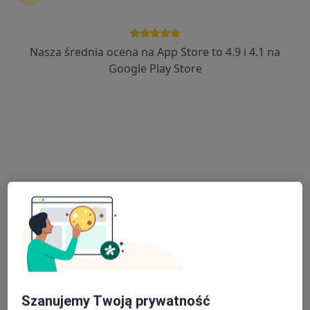
Nasza średnia ocena na App Store to 4.9 i 4.1 na
lek. Paweł Herman
Google Play Store
·
Więcej
Ortopeda
360 opinii
Jana III Sobieskiego 19, Kęty
•
Mapa
Centrum Medyczne Syntonic
Konsultacja ortopedyczna
od 300 zł
Specjalista nie oferuje umawiania online pod tym adresem.
Poproś o wizytę
Szanujemy Twoją prywatność