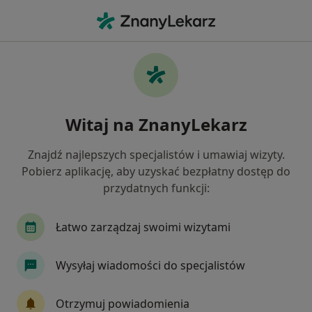
Me
Ból Biodra • Kęty, małopolskie
Filtry
• 1
Ubezpieczenie
Map
Ból biodra specjaliści w Kętach
Witaj na ZnanyLekarz
Jak działają wyniki wyszukiwania
Znajdź najlepszych specjalistów i umawiaj wizyty.
Pobierz aplikację, aby uzyskać bezpłatny dostęp do
Jakiego specjalisty szukasz?
przydatnych funkcji:
Fizjoterapeuta
Ortopeda
Dermatolog
Łatwo zarządzaj swoimi wizytami
Wysyłaj wiadomości do specjalistów
Otrzymuj powiadomienia