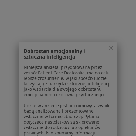
Partnerzy
Centrum prasowe
Kontakt
Dla pacjentów
Lekarze
Placówki medyczne
Dobrostan emocjonalny i
Pytania i odpowiedzi
sztuczna inteligencja
Usługi i zabiegi
Niniejsza ankieta, przygotowana przez
Choroby
zespół Patient Care Doctoralia, ma na celu
Pomoc
lepsze zrozumienie, w jaki sposób ludzie
Aplikacje mobilne
korzystają z narzędzi sztucznej inteligencji
jako wsparcia dla swojego dobrostanu
Blog dla pacjentów
emocjonalnego i zdrowia psychicznego.
Dla profesjonalistów
Udział w ankiecie jest anonimowy, a wyniki
będą analizowane i prezentowane
Cennik
wyłącznie w formie zbiorczej. Pytania
Dla lekarzy
dotyczące nastolatków są skierowane
wyłącznie do rodziców lub opiekunów
Dla placówek medycznych
prawnych. Nie zbieramy informacji
Noa Notes
nowość