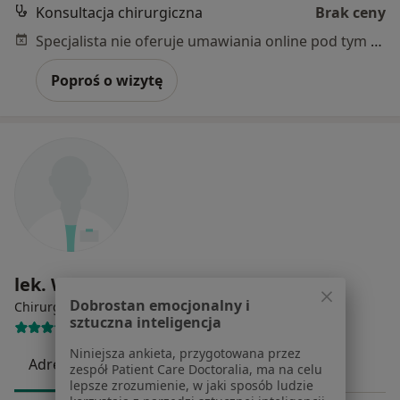
Konsultacja chirurgiczna
Brak ceny
Specjalista nie oferuje umawiania online pod tym adresem.
Poproś o wizytę
lek. Wojciech Król
Dobrostan emocjonalny i
·
Więcej
Chirurg, Chirurg naczyniowy
sztuczna inteligencja
38 opinii
Niniejsza ankieta, przygotowana przez
Adres 1
Adres 2
zespół Patient Care Doctoralia, ma na celu
lepsze zrozumienie, w jaki sposób ludzie