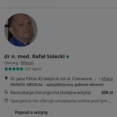
dr n. med. Rafał Solecki
·
Więcej
Chirurg
237 opinii
Dr Jana Piltza 43 (wejście od ul. Czerwone Maki ), Kraków
•
Mapa
HEPATIC MEDICAL - specjalistyczny gabinet lekarski
Konsultacja chirurgiczna (kolejna wizyta)
350 zł
Specjalista nie oferuje umawiania online pod tym adresem.
Poproś o wizytę