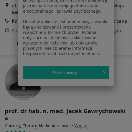
korzystają z narzędzi sztucznej inteligencji
ul. Krakowska 83 Budynek NOT, Andrychów
•
Mapa
jako wsparcia dla swojego dobrostanu
emocjonalnego i zdrowia psychicznego.
Gabinet
Konsultacja chirurgiczna
Brak ceny
Udział w ankiecie jest anonimowy, a wyniki
będą analizowane i prezentowane
Specjalista nie oferuje umawiania online pod tym adresem.
wyłącznie w formie zbiorczej. Pytania
dotyczące nastolatków są skierowane
wyłącznie do rodziców lub opiekunów
Poproś o wizytę
prawnych. Nie zbieramy informacji
bezpośrednio od osób niepełnoletnich.
Start survey
prof. dr hab. n. med. Jacek Gawrychowski
·
Więcej
Chirurg, Chirurg klatki piersiowej