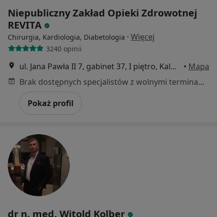
Niepubliczny Zakład Opieki Zdrowotnej
REVITA
·
Więcej
Chirurgia, Kardiologia, Diabetologia
3240 opinii
ul. Jana Pawła II 7, gabinet 37, I piętro, Kalwaria Zebrzydowska
•
Mapa
Brak dostępnych specjalistów z wolnymi terminami w tym centrum medycznym.
Pokaż profil
dr n. med. Witold Kolber