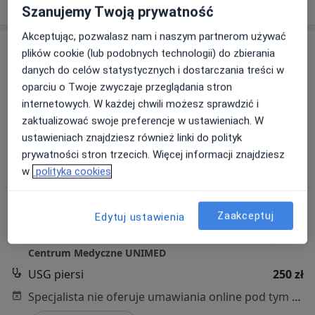
Szanujemy Twoją prywatność
Akceptując, pozwalasz nam i naszym partnerom używać
plików cookie (lub podobnych technologii) do zbierania
danych do celów statystycznych i dostarczania treści w
oparciu o Twoje zwyczaje przeglądania stron
internetowych. W każdej chwili możesz sprawdzić i
zaktualizować swoje preferencje w ustawieniach. W
ustawieniach znajdziesz również linki do polityk
prywatności stron trzecich. Więcej informacji znajdziesz
Bezpieczne płatności
w
polityka cookies
dr n. med. Piotr Kulig
·
Więcej
Chirurg, Chirurg naczyniowy
31 opinii
Zaakceptuj
Edytuj ustawienia
Stawowa 61 - Galeria Bronowice, Kraków
•
Mapa
Centrum Medyczne UNIMED
USG piersi
250 zł
Specjalista nie oferuje umawiania online pod tym adresem.