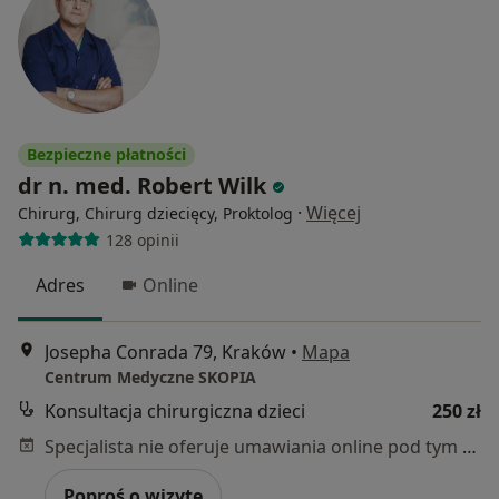
Bezpieczne płatności
dr n. med. Robert Wilk
·
Więcej
Chirurg, Chirurg dziecięcy, Proktolog
128 opinii
Adres
Online
Josepha Conrada 79, Kraków
•
Mapa
Centrum Medyczne SKOPIA
Konsultacja chirurgiczna dzieci
250 zł
Specjalista nie oferuje umawiania online pod tym adresem.
Poproś o wizytę