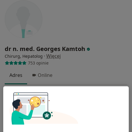
dr n. med. Georges Kamtoh
·
Więcej
Chirurg, Hepatolog
753 opinie
Adres
Online
Dr Jana Piltza 43 (wejście od ul. Czerwone Maki ), Kraków
•
Mapa
HEPATIC MEDICAL - specjalistyczny gabinet lekarski
Konsultacja chirurgiczna (kolejna wizyta)
400 zł
Specjalista nie oferuje umawiania online pod tym adresem.
Poproś o wizytę