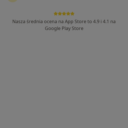
Nasza średnia ocena na App Store to 4.9 i 4.1 na
mgr Zuzanna Balura
Google Play Store
·
Więcej
Fizjoterapeuta
50 opinii
Dworcowa 27, Pszczyna
•
Mapa
Fizjoprzestrzeń
Konsultacja fizjoterapeutyczna (kolejna wizyta)
160 zł
Specjalista nie oferuje umawiania online pod tym adresem.
Poproś o wizytę