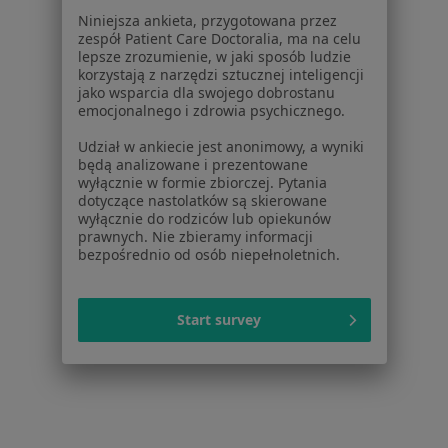
Powiązane wyszukiwania
Niniejsza ankieta, przygotowana przez
zespół Patient Care Doctoralia, ma na celu
W pobliżu Czechowic-Dziedzic
lepsze zrozumienie, w jaki sposób ludzie
korzystają z narzędzi sztucznej inteligencji
Ból biodra w Katowicach
jako wsparcia dla swojego dobrostanu
emocjonalnego i zdrowia psychicznego.
Ból biodra w Gliwicach
Udział w ankiecie jest anonimowy, a wyniki
Ból biodra w Bielsku-Białej
będą analizowane i prezentowane
wyłącznie w formie zbiorczej. Pytania
Ból biodra w Chorzowie
dotyczące nastolatków są skierowane
wyłącznie do rodziców lub opiekunów
Ból biodra w Sosnowcu
prawnych. Nie zbieramy informacji
bezpośrednio od osób niepełnoletnich.
Więcej (15)
Więcej w kategorii: W pobliżu Czechowic-Dzied
Start survey
Strona Główna
Choroby
Ból Biodra
Zmień miasto
Czechowice-Dziedzice
Zmień miasto