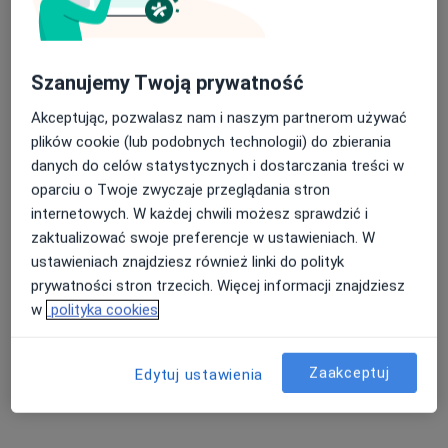
Poproś o wizytę
Szanujemy Twoją prywatność
Akceptując, pozwalasz nam i naszym partnerom używać
plików cookie (lub podobnych technologii) do zbierania
danych do celów statystycznych i dostarczania treści w
oparciu o Twoje zwyczaje przeglądania stron
internetowych. W każdej chwili możesz sprawdzić i
dr n. med. Grzegorz Hajduk
zaktualizować swoje preferencje w ustawieniach. W
ustawieniach znajdziesz również linki do polityk
·
Więcej
Ortopeda, Lekarz medycyny sportowej
prywatności stron trzecich. Więcej informacji znajdziesz
165 opinii
w
polityka cookies
Komorowicka 140, Bielsko-Biała
•
Mapa
GH Ortopedia
Zaakceptuj
Edytuj ustawienia
Konsultacja lekarza medycyny sportowej (kolejna wizyta)
320 zł
Specjalista nie oferuje umawiania online pod tym adresem.