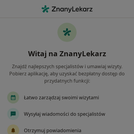
Me
Ból Biodra • Czechowice-Dziedzice, śląskie
Filtry
• 1
Ubezpieczenie
Map
Ból biodra specjaliści w Czechowicach-
Witaj na ZnanyLekarz
Dziedzicach
Jak działają wyniki wyszukiwania
Znajdź najlepszych specjalistów i umawiaj wizyty.
Pobierz aplikację, aby uzyskać bezpłatny dostęp do
przydatnych funkcji:
Jakiego specjalisty szukasz?
Fizjoterapeuta
Ortopeda
Lekarz rehabilit
Łatwo zarządzaj swoimi wizytami
Wysyłaj wiadomości do specjalistów
Otrzymuj powiadomienia