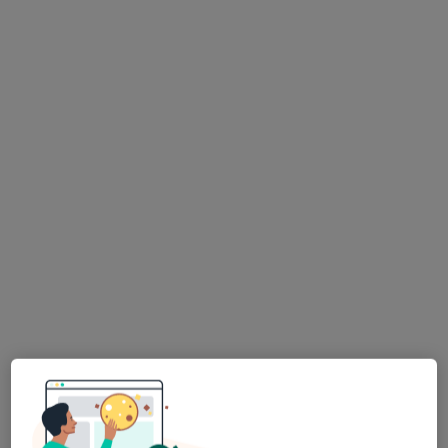
dr n. med. Andrzej Partyka
·
Więcej
Ortopeda, Lekarz rehabilitacji medycznej
45 opinii
Adres 1
Adres 2
Adres 3
Leona Kruczkowskiego 4, Pszczyna
•
Mapa
TRAUMA-DENT
Konsultacja ortopedyczna
350 zł
Specjalista nie oferuje umawiania online pod tym adresem.