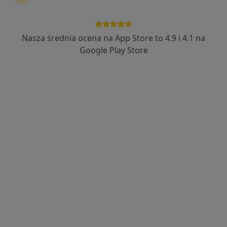
Nasza średnia ocena na App Store to 4.9 i 4.1 na
mgr Justyna Rać
Google Play Store
·
Więcej
Psycholog, Psychoterapeuta certyfikowany
176 opinii
Adres 1
Adres 2
Online
Tadeusza Kościuszki 11/lok 19, Bochnia
•
Mapa
HEALIO Instytut Psychoterapii Justyna Rać
Konsultacja pierwszorazowa
190 zł
Specjalista nie oferuje umawiania online pod tym adresem.
Poproś o wizytę