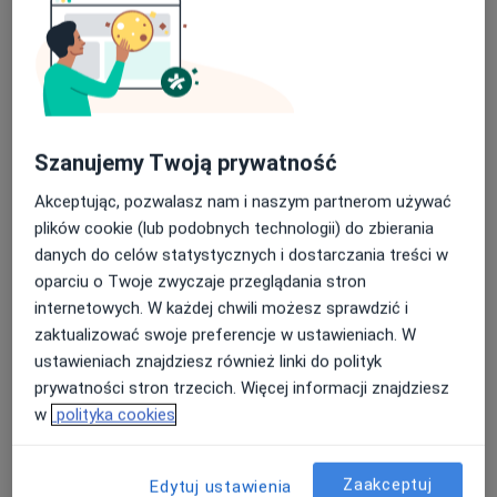
Szanujemy Twoją prywatność
Akceptując, pozwalasz nam i naszym partnerom używać
mgr Łukasz Szantula
plików cookie (lub podobnych technologii) do zbierania
·
Więcej
Psycholog
danych do celów statystycznych i dostarczania treści w
4 opinie
oparciu o Twoje zwyczaje przeglądania stron
internetowych. W każdej chwili możesz sprawdzić i
Adres
Online
zaktualizować swoje preferencje w ustawieniach. W
ustawieniach znajdziesz również linki do polityk
Tadeusza Kościuszki 11/lok 19, Bochnia
•
Mapa
prywatności stron trzecich. Więcej informacji znajdziesz
HEALIO Instytut Psychoterapii Justyna Rać
w
polityka cookies
Konsultacja psychologiczna
180 zł
Specjalista nie oferuje umawiania online pod tym adresem.
Zaakceptuj
Edytuj ustawienia