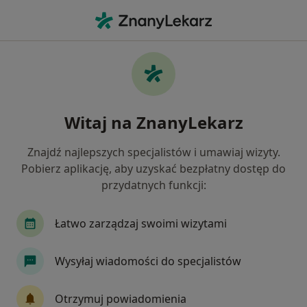
Me
Bezsenność • Brzesko, małopolskie
Filtry
• 1
Mapa
Bezsenność specjaliści w Brzesku
Witaj na ZnanyLekarz
Jak działają wyniki wyszukiwania
Znajdź najlepszych specjalistów i umawiaj wizyty.
Pobierz aplikację, aby uzyskać bezpłatny dostęp do
Jakiego specjalisty szukasz?
przydatnych funkcji:
Psycholog
Psychoterapeuta
Psychiatra
Łatwo zarządzaj swoimi wizytami
Wysyłaj wiadomości do specjalistów
Otrzymuj powiadomienia