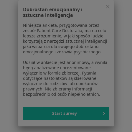
Dobrostan emocjonalny i
sztuczna inteligencja
Strona Główna
Choroby
Bezsenność
Brzesko
Zmień miasto
Zmień 
Niniejsza ankieta, przygotowana przez
zespół Patient Care Doctoralia, ma na celu
lepsze zrozumienie, w jaki sposób ludzie
korzystają z narzędzi sztucznej inteligencji
jako wsparcia dla swojego dobrostanu
emocjonalnego i zdrowia psychicznego.
Serwis
Udział w ankiecie jest anonimowy, a wyniki
będą analizowane i prezentowane
Regulamin
wyłącznie w formie zbiorczej. Pytania
Polityka prywatności pacjentów
dotyczące nastolatków są skierowane
wyłącznie do rodziców lub opiekunów
Polityka prywatności profesjonalistów
prawnych. Nie zbieramy informacji
Polityka prywatności dla profesjonalistów, których
bezpośrednio od osób niepełnoletnich.
dane pozyskaliśmy samodzielnie
Polityka cookies
Jak działają wyniki wyszukiwania
Start survey
Dostępność
O nas