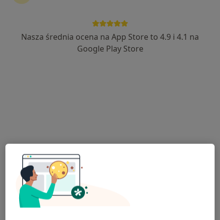
Nasza średnia ocena na App Store to 4.9 i 4.1 na
Google Play Store
Bezpieczne płatności
lek. Maria Gołda
Lekarz medycyny sportowej, Lekarz rehabilitacji medycznej,
·
Więcej
Osteopata
172 opinie
Adres
Online
Krasińskiego 24, Bochnia
•
Mapa
Centrum Medyczne SPICHLERZ
Konsultacja lekarza medycyny sportowej (pierwsza wizyta)
250 zł
Specjalista nie oferuje umawiania online pod tym adresem.
Poproś o wizytę