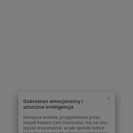
Polityka prywatności profesjonalistów
Polityka prywatności dla profesjonalistów, których
dane pozyskaliśmy samodzielnie
Polityka cookies
Jak działają wyniki wyszukiwania
Dostępność
O nas
Praca
Rekrutujemy!
Partnerzy
Centrum prasowe
Kontakt
Dla pacjentów
Lekarze
Dobrostan emocjonalny i
Placówki medyczne
sztuczna inteligencja
Pytania i odpowiedzi
Niniejsza ankieta, przygotowana przez
Usługi i zabiegi
zespół Patient Care Doctoralia, ma na celu
Choroby
lepsze zrozumienie, w jaki sposób ludzie