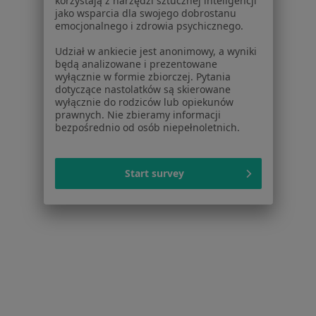
korzystają z narzędzi sztucznej inteligencji
Pomoc
jako wsparcia dla swojego dobrostanu
Aplikacje mobilne
emocjonalnego i zdrowia psychicznego.
Blog dla pacjentów
Udział w ankiecie jest anonimowy, a wyniki
będą analizowane i prezentowane
Dla profesjonalistów
wyłącznie w formie zbiorczej. Pytania
dotyczące nastolatków są skierowane
Cennik
wyłącznie do rodziców lub opiekunów
Dla lekarzy
prawnych. Nie zbieramy informacji
Dla placówek medycznych
bezpośrednio od osób niepełnoletnich.
Noa Notes
nowość
Baza wiedzy
Start survey
Centrum Pomocy dla Specjalisty
Kontakt
ZnanyLekarz - Strona główna
ZnanyLekarz Sp. z o.o.
ul. Kolejowa 5/7
01-217 Warszawa, Polska
NIP: ⁠7010224868