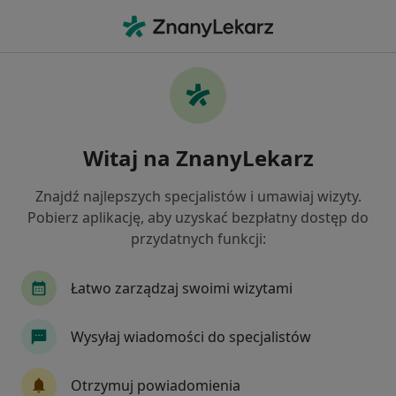
Me
Reumatoidalne Zapalenie Stawów • Brzesko, małopolskie
Filtry
• 1
Mapa
Reumatoidalne zapalenie stawów
Witaj na ZnanyLekarz
specjaliści w Brzesku
Jak działają wyniki wyszukiwania
Znajdź najlepszych specjalistów i umawiaj wizyty.
Pobierz aplikację, aby uzyskać bezpłatny dostęp do
przydatnych funkcji:
Jakiego specjalisty szukasz?
Lekarz rehabilitacji medycznej
Fizjoterapeuta
Łatwo zarządzaj swoimi wizytami
Wysyłaj wiadomości do specjalistów
Otrzymuj powiadomienia