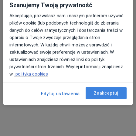
Szanujemy Twoją prywatność
Akceptując, pozwalasz nam i naszym partnerom używać
plików cookie (lub podobnych technologii) do zbierania
danych do celów statystycznych i dostarczania treści w
oparciu o Twoje zwyczaje przeglądania stron
internetowych. W każdej chwili możesz sprawdzić i
zaktualizować swoje preferencje w ustawieniach. W
ustawieniach znajdziesz również linki do polityk
mgr David Nachman
prywatności stron trzecich. Więcej informacji znajdziesz
·
Więcej
Fizjoterapeuta
w
polityka cookies
11 opinii
Bernardyńska 17, Bochnia
•
Mapa
Zaakceptuj
Edytuj ustawienia
Symferia - Fizjoterapia Osteopatia Trening
Konsultacja fizjoterapeutyczna
od 220 zł
Specjalista nie oferuje umawiania online pod tym adresem.
Poproś o wizytę