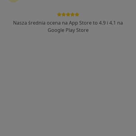
Nasza średnia ocena na App Store to 4.9 i 4.1 na
Bezpieczne płatności
Google Play Store
lek. Jakub Wasieczko
·
Więcej
Ortopeda
172 opinie
Adres 1
Adres 2
Adres 3
Krasińskiego 24, Bochnia
•
Mapa
Centrum Medyczne SPICHLERZ
Konsultacja ortopedyczna
240 zł
Specjalista nie oferuje umawiania online pod tym adresem.
Poproś o wizytę