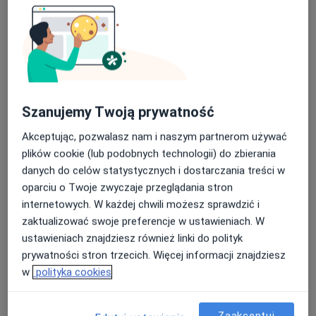
Poproś o wizytę
Szanujemy Twoją prywatność
Akceptując, pozwalasz nam i naszym partnerom używać
plików cookie (lub podobnych technologii) do zbierania
danych do celów statystycznych i dostarczania treści w
oparciu o Twoje zwyczaje przeglądania stron
Bezpieczne płatności
internetowych. W każdej chwili możesz sprawdzić i
Centrum Medyczne SPICHLERZ
zaktualizować swoje preferencje w ustawieniach. W
·
Chirurgia, Chirurgia naczyniowa, Chirurgia onkologiczna
ustawieniach znajdziesz również linki do polityk
Więcej
prywatności stron trzecich. Więcej informacji znajdziesz
76 opinii
w
polityka cookies
Krasińskiego 24, Bochnia
•
Mapa
Konsultacja dietetyczna (pierwsza wizyta)
160 zł
Zaakceptuj