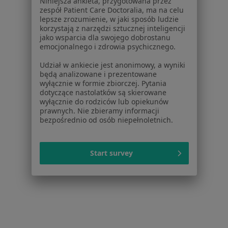
Niniejsza ankieta, przygotowana przez
Choroby kręgosłupa w Niepołomicach
zespół Patient Care Doctoralia, ma na celu
lepsze zrozumienie, w jaki sposób ludzie
Więcej (13)
korzystają z narzędzi sztucznej inteligencji
Więcej w kategorii: W pobliżu Brzeska
jako wsparcia dla swojego dobrostanu
emocjonalnego i zdrowia psychicznego.
Schorzenia w Brzesku
Udział w ankiecie jest anonimowy, a wyniki
Nadciśnienie tętnicze w Brzesku
będą analizowane i prezentowane
wyłącznie w formie zbiorczej. Pytania
Ból pleców w Brzesku
dotyczące nastolatków są skierowane
wyłącznie do rodziców lub opiekunów
Bóle kręgosłupa w Brzesku
prawnych. Nie zbieramy informacji
bezpośrednio od osób niepełnoletnich.
Zwyrodnienie stawów kręgosłupa w Brzesku
Choroby zwyrodnieniowe w Brzesku
Start survey
Więcej (11)
Więcej w kategorii: Schorzenia w Brzesku
Strona Główna
Choroby
Choroby Kręgosłupa
Zmień miast
Brzesko
Zmień miasto