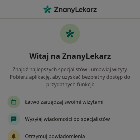
Me
Choroby Kręgosłupa • Brzesko, małopolskie
Filtry
• 1
Ubezpieczenie
Map
Choroby kręgosłupa specjaliści w Brzesku
Witaj na ZnanyLekarz
Jak działają wyniki wyszukiwania
Znajdź najlepszych specjalistów i umawiaj wizyty.
Pobierz aplikację, aby uzyskać bezpłatny dostęp do
Jakiego specjalisty szukasz?
przydatnych funkcji:
Fizjoterapeuta
Ortopeda
Lekarz rehabilit
Łatwo zarządzaj swoimi wizytami
Wysyłaj wiadomości do specjalistów
Otrzymuj powiadomienia