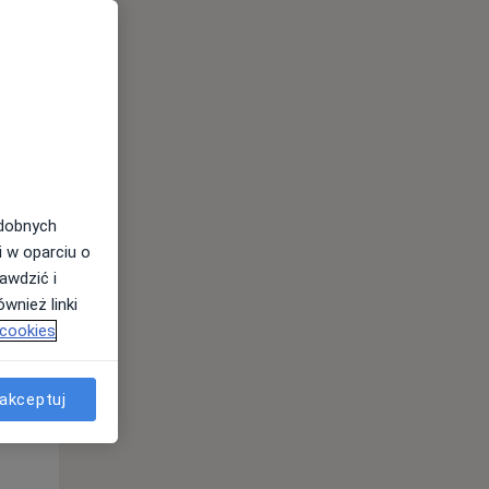
odobnych
i w oparciu o
awdzić i
Wt,
Śr,
Czw,
wnież linki
11 Sie
12 Sie
13 Sie
 cookies
akceptuj