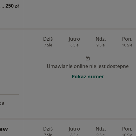
Konsultacja kardiologiczna (kolejna wizyta)
250 zł
Dziś
Jutro
Ndz,
Pon,
7 Sie
8 Sie
9 Sie
10 Sie
Umawianie online nie jest dostępne
Pokaż numer
pa
ław
Dziś
Jutro
Ndz,
Pon,
7 Sie
8 Sie
9 Sie
10 Sie