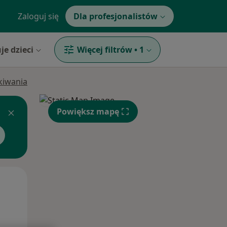
Zaloguj się
Dla profesjonalistów
je dzieci
Więcej filtrów
•
1
ukiwania
Powiększ mapę
Wt,
Śr,
Czw,
11 Sie
12 Sie
13 Sie