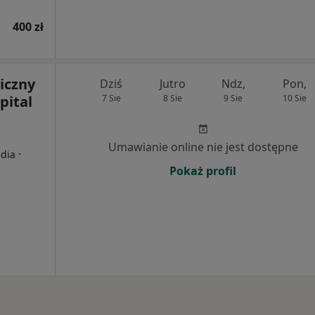
400 zł
iczny
Dziś
Jutro
Ndz,
Pon,
pital
7 Sie
8 Sie
9 Sie
10 Sie
a
Umawianie online nie jest dostępne
·
edia
Pokaż profil