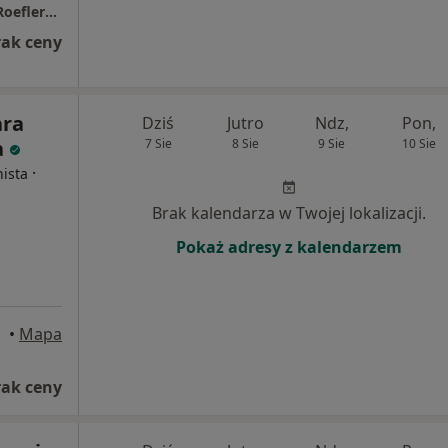
Szpital Kolejowy im. dr med. Włodzimierza Roeflera, Ordynator Oddziału Kardiologii
rak ceny
ara
Dziś
Jutro
Ndz,
Pon,
a
7 Sie
8 Sie
9 Sie
10 Sie
·
nista
Brak kalendarza w Twojej lokalizacji.
Pokaż adresy z kalendarzem
•
Mapa
rak ceny