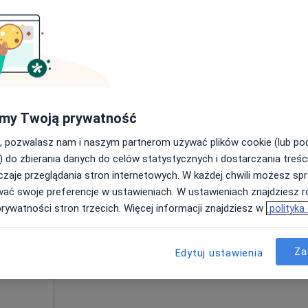
Poproś o wizytę
cki
•
Mapa
my Twoją prywatność
od 200 zł
, pozwalasz nam i naszym partnerom używać plików cookie (lub p
) do zbierania danych do celów statystycznych i dostarczania treśc
zaje przeglądania stron internetowych. W każdej chwili możesz spr
Dziś
Jutro
Ndz,
Pon,
wać swoje preferencje w ustawieniach. W ustawieniach znajdziesz ró
7 Sie
8 Sie
9 Sie
10 Sie
prywatności stron trzecich. Więcej informacji znajdziesz w
polityka
Umawianie online nie jest dostępne
Za
Edytuj ustawienia
Poproś o wizytę