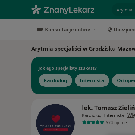
specjaliz
Konsultacje online
Ubezpiec
Arytmia specjaliści w Grodzisku Mazo
Jakiego specjalisty szukasz?
Kardiolog
Internista
Ortope
lek. Tomasz Zieliń
·
Wię
Kardiolog, Internista
574 opinie