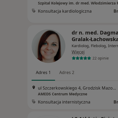
Konsultacja kardiologiczna
B
dr n. med. Dagm
Gralak-Łachowsk
Kardiolog, Flebolog, Inter
Więcej
22 opinie
Adres 1
Adres 2
ul Szczerkowskiego 4, Grodzisk Mazowiecki
AMEDS Centrum Medyczne
Konsultacja internistyczna
B