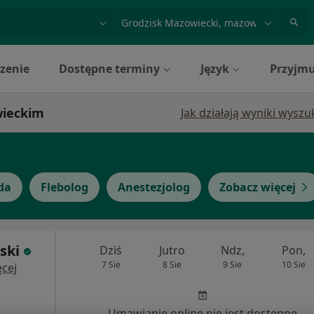
acja, badanie lub nazwisko
miasto lub dzielnica
zenie
Dostępne terminy
Język
Przyjmu
wieckim
Jak działają wyniki wysz
da
Flebolog
Anestezjolog
Zobacz więcej
ski
Dziś
Jutro
Ndz,
Pon,
7 Sie
8 Sie
9 Sie
10 Sie
cej
Umawianie online nie jest dostępne