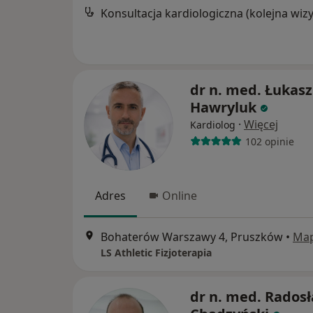
dr n. med. Łukasz
Hawryluk
·
Więcej
Kardiolog
102 opinie
Adres
Online
Bohaterów Warszawy 4, Pruszków
•
Ma
LS Athletic Fizjoterapia
dr n. med. Rados