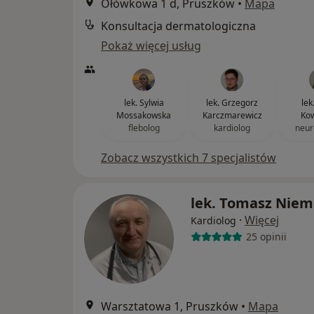
Ołówkowa 1 d, Pruszków
•
Mapa
Konsultacja dermatologiczna
Pokaż więcej usług
lek. Sylwia
lek. Grzegorz
lek
Mossakowska
Karczmarewicz
Kow
flebolog
kardiolog
neur
Zobacz wszystkich 7 specjalistów
lek. Tomasz Niem
·
Więcej
Kardiolog
25 opinii
Warsztatowa 1, Pruszków
•
Mapa