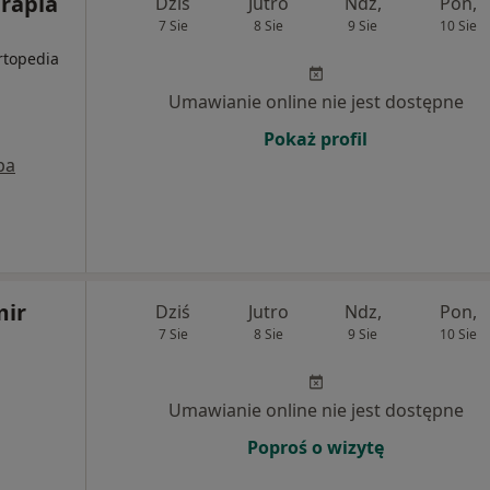
erapia
Dziś
Jutro
Ndz,
Pon,
7 Sie
8 Sie
9 Sie
10 Sie
rtopedia
Umawianie online nie jest dostępne
Pokaż profil
pa
mir
Dziś
Jutro
Ndz,
Pon,
7 Sie
8 Sie
9 Sie
10 Sie
Umawianie online nie jest dostępne
Poproś o wizytę