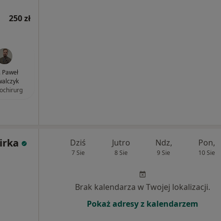
250 zł
. Paweł
alczyk
ochirurg
irka
Dziś
Jutro
Ndz,
Pon,
7 Sie
8 Sie
9 Sie
10 Sie
Brak kalendarza w Twojej lokalizacji.
Pokaż adresy z kalendarzem