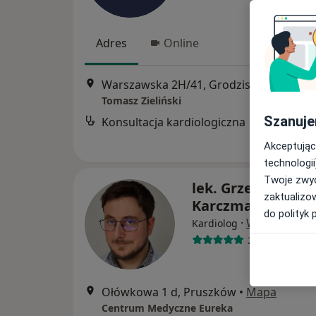
Adres
Online
Warszawska 2H/41, Grodzisk Mazowie
Tomasz Zieliński
Szanuje
Konsultacja kardiologiczna
Akceptując
technologii
Twoje zwyc
lek. Grzegorz
zaktualizo
Karczmarewicz
do polityk 
·
Więcej
Kardiolog
26 opinii
Ołówkowa 1 d, Pruszków
•
Mapa
Centrum Medyczne Eureka