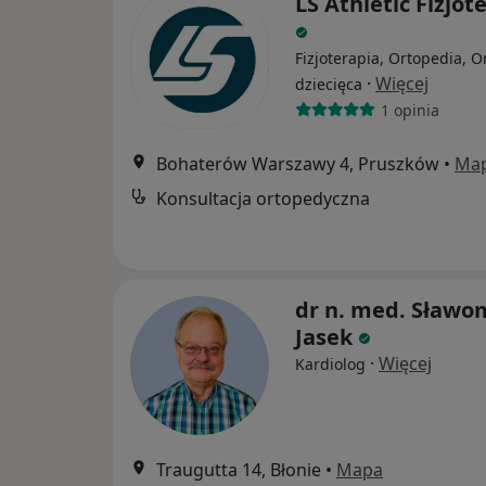
LS Athletic Fizjot
Fizjoterapia, Ortopedia, O
·
Więcej
dziecięca
1 opinia
Bohaterów Warszawy 4, Pruszków
•
Ma
Konsultacja ortopedyczna
dr n. med. Sławo
Jasek
·
Więcej
Kardiolog
Traugutta 14, Błonie
•
Mapa