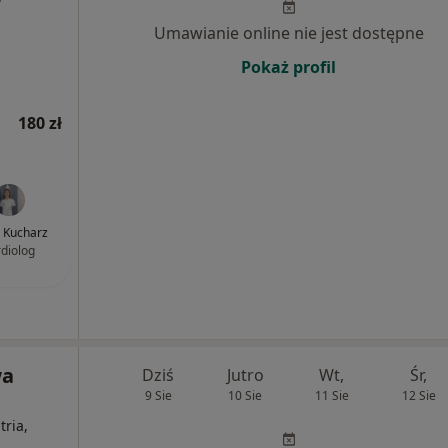
Umawianie online nie jest dostępne
Pokaż profil
180 zł
 Kucharz
rdiolog
wa
Dziś
Jutro
Wt,
Śr,
9 Sie
10 Sie
11 Sie
12 Sie
ria,