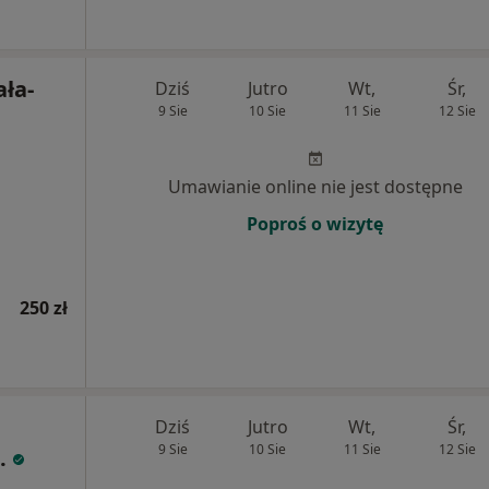
ała-
Dziś
Jutro
Wt,
Śr,
9 Sie
10 Sie
11 Sie
12 Sie
Umawianie online nie jest dostępne
Poproś o wizytę
250 zł
Dziś
Jutro
Wt,
Śr,
9 Sie
10 Sie
11 Sie
12 Sie
.
,