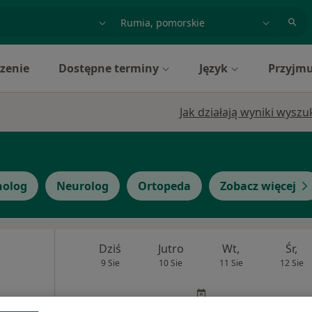
acja, badanie lub nazwisko
miasto lub dzielnica
zenie
Dostępne terminy
Język
Przyjmu
Jak działają wyniki wysz
nolog
Neurolog
Ortopeda
Zobacz więcej
Dziś
Jutro
Wt,
Śr,
9 Sie
10 Sie
11 Sie
12 Sie
Umawianie online nie jest dostępne