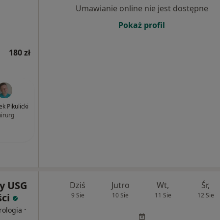
Umawianie online nie jest dostępne
Pokaż profil
180 zł
ek Pikulicki
hirurg
y USG
Dziś
Jutro
Wt,
Śr,
ści
9 Sie
10 Sie
11 Sie
12 Sie
·
rologia