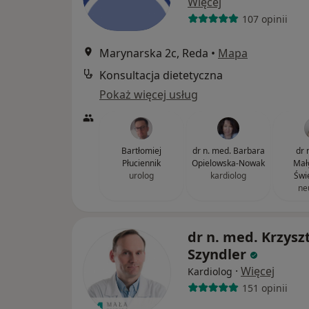
Więcej
107 opinii
Marynarska 2c, Reda
•
Mapa
Konsultacja dietetyczna
Pokaż więcej usług
Bartłomiej
dr n. med. Barbara
dr 
Płuciennik
Opielowska-Nowak
Mał
urolog
kardiolog
Świ
ne
dr n. med. Krzysz
Szyndler
·
Więcej
Kardiolog
151 opinii