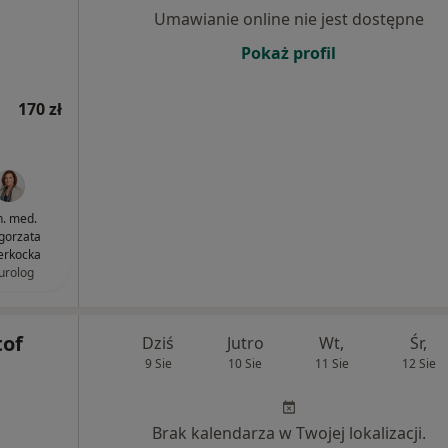
Umawianie online nie jest dostępne
Pokaż profil
170 zł
n. med.
gorzata
erkocka
urolog
tof
Dziś
Jutro
Wt,
Śr,
9 Sie
10 Sie
11 Sie
12 Sie
Brak kalendarza w Twojej lokalizacji.