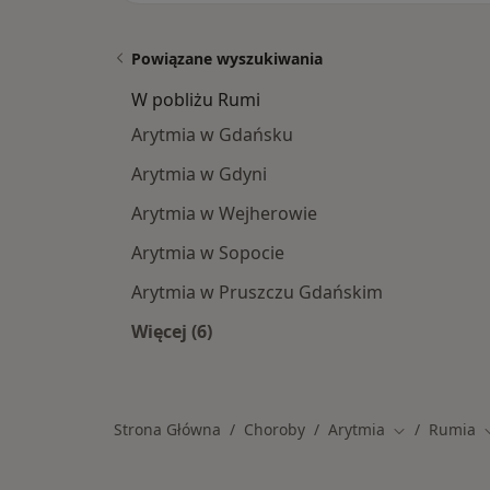
Powiązane wyszukiwania
W pobliżu Rumi
Arytmia w Gdańsku
Arytmia w Gdyni
Arytmia w Wejherowie
Arytmia w Sopocie
Arytmia w Pruszczu Gdańskim
Więcej (6)
Więcej w kategorii: W pobliżu Rumi
Strona Główna
Choroby
Arytmia
Rumia
Zmień miast