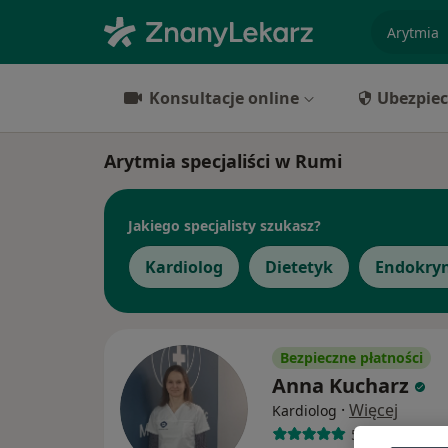
specjaliz
Konsultacje online
Ubezpiec
Arytmia specjaliści w Rumi
Jakiego specjalisty szukasz?
Kardiolog
Dietetyk
Endokry
Bezpieczne płatności
Anna Kucharz
·
Więcej
Kardiolog
55 opinii