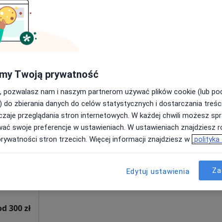
Poproś o wizytę
250 zł
my Twoją prywatność
, pozwalasz nam i naszym partnerom używać plików cookie (lub p
) do zbierania danych do celów statystycznych i dostarczania treśc
ra
Dziś
Jutro
Wt,
Śr,
zaje przeglądania stron internetowych. W każdej chwili możesz spr
ak
9 Sie
10 Sie
11 Sie
12 Sie
wać swoje preferencje w ustawieniach. W ustawieniach znajdziesz ró
cej
prywatności stron trzecich. Więcej informacji znajdziesz w
polityka
Umawianie online nie jest dostępne
Poproś o wizytę
Za
Edytuj ustawienia
od 300 zł