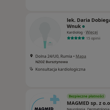
lek. Daria Dobieg
Wnuk
·
Więcej
Kardiolog
15 opinii
Dolna 24/U0, Rumia
•
Mapa
NZOZ Bursztynowa
Konsultacja kardiologiczna
Bezpieczne płatności
MAGMED sp. z o.o
Neurologia, Dermatologia