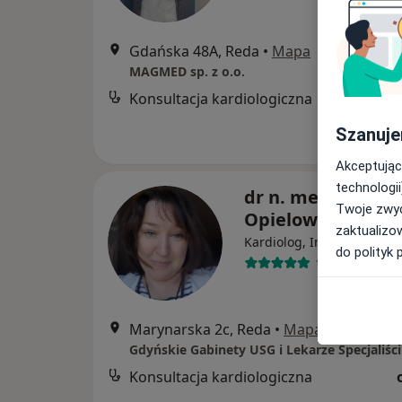
Gdańska 48A, Reda
•
Mapa
MAGMED sp. z o.o.
Konsultacja kardiologiczna
Szanuje
Akceptując
technologii
dr n. med. Barba
Twoje zwyc
Opielowska-Now
zaktualizo
·
Wię
Kardiolog, Internista
do polityk 
104 opinie
Marynarska 2c, Reda
•
Mapa
Gdyńskie Gabinety USG i Lekarze Specjaliści
Konsultacja kardiologiczna