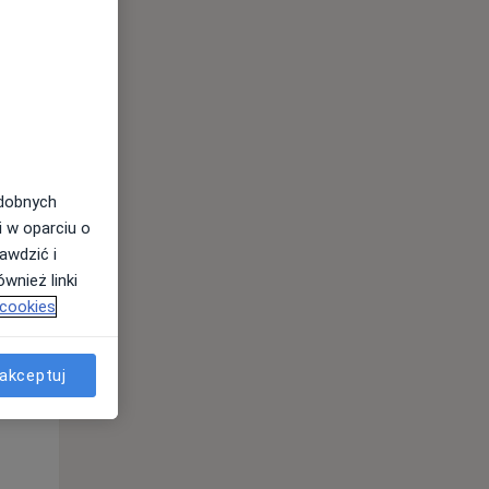
odobnych
i w oparciu o
Czw,
Pt,
Sob,
awdzić i
13 Sie
14 Sie
15 Sie
wnież linki
 cookies
akceptuj