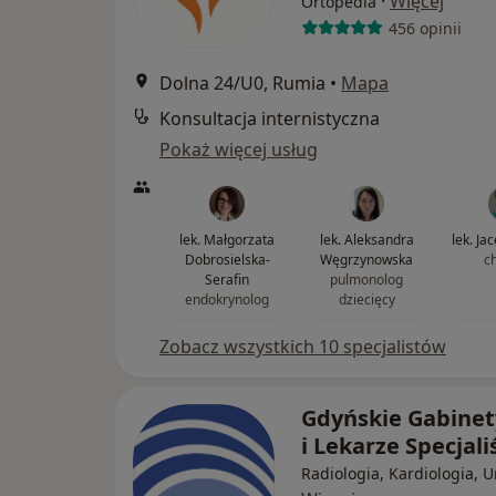
·
Więcej
Ortopedia
456 opinii
Dolna 24/U0, Rumia
•
Mapa
Konsultacja internistyczna
Pokaż więcej usług
lek. Małgorzata
lek. Aleksandra
lek. Jac
Dobrosielska-
Węgrzynowska
c
Serafin
pulmonolog
endokrynolog
dziecięcy
Zobacz wszystkich 10 specjalistów
Gdyńskie Gabinet
i Lekarze Specjali
Radiologia, Kardiologia, U