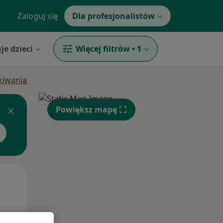
Zaloguj się
Dla profesjonalistów
je dzieci
Więcej filtrów
•
1
ukiwania
Powiększ mapę
Czw,
Pt,
Sob,
13 Sie
14 Sie
15 Sie