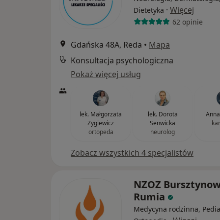
·
Więcej
Dietetyka
62 opinie
Gdańska 48A, Reda
•
Mapa
Konsultacja psychologiczna
Pokaż więcej usług
lek. Małgorzata
lek. Dorota
Anna
Żygiewicz
Senwicka
ka
ortopeda
neurolog
Zobacz wszystkich 4 specjalistów
NZOZ Bursztyno
Rumia
Medycyna rodzinna, Pediat