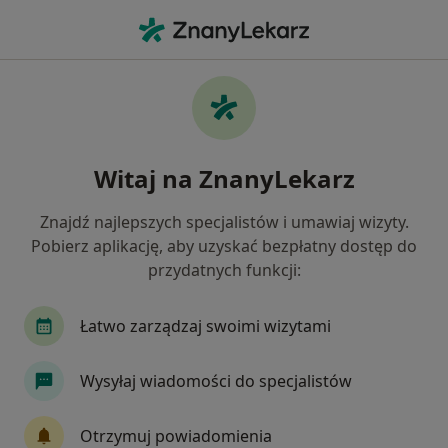
Me
Chirurg • Rumia, pomorskie
Filtry
Ubezpieczenie
Mapa
Polecani chirurdzy w Rumi
Witaj na ZnanyLekarz
Jak działają wyniki wyszukiwania
Znajdź najlepszych specjalistów i umawiaj wizyty.
Pobierz aplikację, aby uzyskać bezpłatny dostęp do
Wybierz swoje ubezpieczenie
przydatnych funkcji:
NFZ
Allianz
LUX MED
Medicover
Łatwo zarządzaj swoimi wizytami
Wysyłaj wiadomości do specjalistów
Otrzymuj powiadomienia