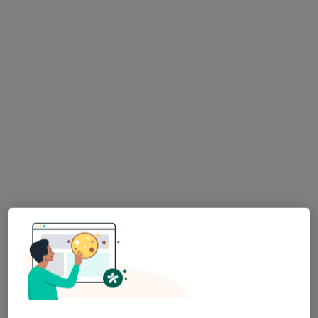
Specjalista nie oferuje umawiania online pod tym adresem.
Poproś o wizytę
Bezpieczne płatności
lek. Bartłomiej Staśkiewicz
·
Więcej
Chirurg
22 opinie
Władysława Wagnera 10/19, Gdynia
•
Mapa
Prywatny gabinet