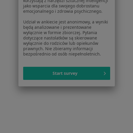
korzystają z narzędzi sztucznej inteligencji
10 opinii
jako wsparcia dla swojego dobrostanu
emocjonalnego i zdrowia psychicznego.
Filtrowa 18/L2, Rumia
•
Mapa
Udział w ankiecie jest anonimowy, a wyniki
Centrum Stomatologiczne NEODENTAL
będą analizowane i prezentowane
Implanty
2 000 zł
wyłącznie w formie zbiorczej. Pytania
dotyczące nastolatków są skierowane
Specjalista nie oferuje umawiania online pod tym adresem.
wyłącznie do rodziców lub opiekunów
prawnych. Nie zbieramy informacji
bezpośrednio od osób niepełnoletnich.
Poproś o wizytę
Start survey
lek. dent. Dariusz Leszczyński
Chirurg, Stomatolog, Protetyk stomatologiczny