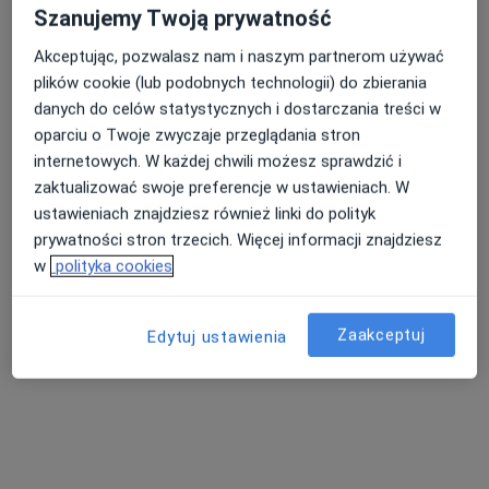
Szanujemy Twoją prywatność
Konsultacja chirurgiczna
300 zł
Specjalista nie oferuje umawiania online pod tym adresem.
Akceptując, pozwalasz nam i naszym partnerom używać
plików cookie (lub podobnych technologii) do zbierania
Poproś o wizytę
danych do celów statystycznych i dostarczania treści w
oparciu o Twoje zwyczaje przeglądania stron
internetowych. W każdej chwili możesz sprawdzić i
zaktualizować swoje preferencje w ustawieniach. W
ustawieniach znajdziesz również linki do polityk
prywatności stron trzecich. Więcej informacji znajdziesz
w
polityka cookies
Zaakceptuj
Edytuj ustawienia
Bezpieczne płatności
lek. Łukasz Fręchowicz
Chirurg
1 opinia
Aleja Zwycięstwa 239/12, Gdynia
•
Mapa