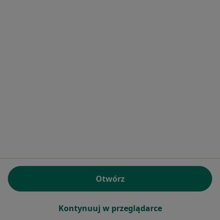
Kombatantów 7, Rumia
•
Mapa
Radiologica Net Pytlewski & Ryterski
Specjalista nie oferuje umawiania online pod tym adresem.
Poproś o wizytę
Danuta Janina Kaszel
Chirurg
Otwórz
ul. Łąkowa 1, Reda
•
Mapa
Gabinet Lekarski
Kontynuuj w przeglądarce