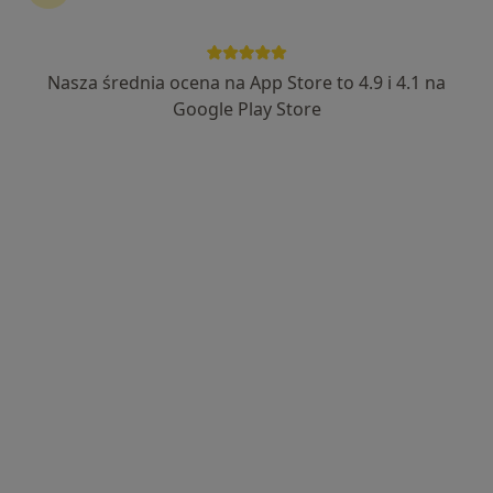
Nasza średnia ocena na App Store to 4.9 i 4.1 na
Skupienie na pacjencie
Google Play Store
mgr Rafał Bruzda
·
Więcej
Fizjoterapeuta
28 opinii
Norwida 7, Reda
•
Mapa
BREH
Konsultacja fizjoterapeutyczna (pierwsza wizyta)
200 zł
Specjalista nie oferuje umawiania online pod tym adresem.
Poproś o wizytę