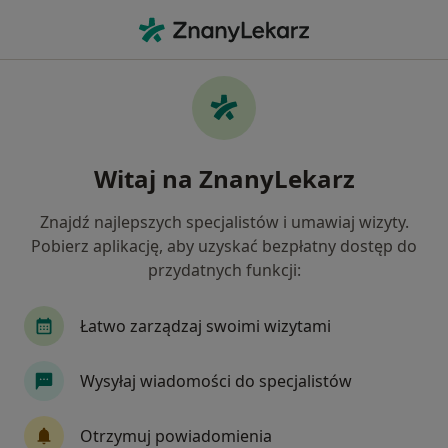
Me
Rwa Kulszowa • Rumia, pomorskie
Filtry
• 1
Ubezpieczenie
Map
Rwa kulszowa specjaliści w Rumi
Witaj na ZnanyLekarz
Jak działają wyniki wyszukiwania
Znajdź najlepszych specjalistów i umawiaj wizyty.
Pobierz aplikację, aby uzyskać bezpłatny dostęp do
Jakiego specjalisty szukasz?
przydatnych funkcji:
Fizjoterapeuta
Ortopeda
Kardiolog
N
Łatwo zarządzaj swoimi wizytami
Wysyłaj wiadomości do specjalistów
Otrzymuj powiadomienia