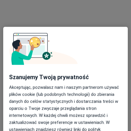
mgr Karolina Bielińska
·
Więcej
Fizjoterapeuta
338 opinii
Starowiejska 23, Rumia
•
Mapa
Szanujemy Twoją prywatność
FizjoTime
Fala uderzeniowa
od 100 zł
Akceptując, pozwalasz nam i naszym partnerom używać
plików cookie (lub podobnych technologii) do zbierania
Specjalista nie oferuje umawiania online pod tym adresem.
danych do celów statystycznych i dostarczania treści w
Poproś o wizytę
oparciu o Twoje zwyczaje przeglądania stron
internetowych. W każdej chwili możesz sprawdzić i
zaktualizować swoje preferencje w ustawieniach. W
ustawieniach znajdziesz również linki do polityk