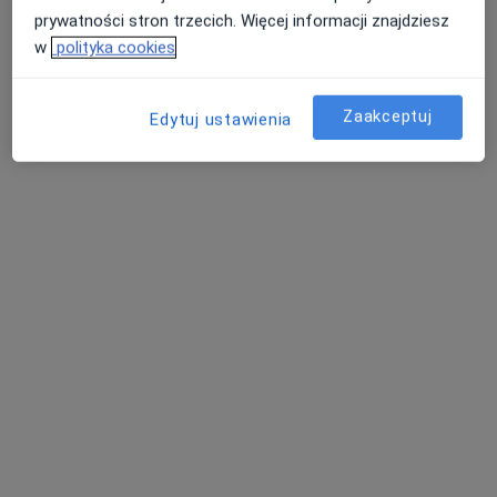
prywatności stron trzecich. Więcej informacji znajdziesz
w
polityka cookies
Zaakceptuj
Edytuj ustawienia
mgr Anna Skorupska
Fizjoterapeuta
6 opinii
Adres
Online
Filtrowa 2B, Rumia
•
Mapa
Ence Pence Gabinet Fizjoterapii Niemowląt i Dzieci Katarzyna Banaś
Konsultacja fizjoterapeutyczna
200 zł
Specjalista nie oferuje umawiania online pod tym adresem.
Poproś o wizytę