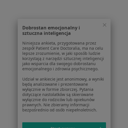
1
2
Powiązane wyszukiwania
Dobrostan emocjonalny i
W pobliżu Rumi
sztuczna inteligencja
Rwa kulszowa w Gdańsku
Niniejsza ankieta, przygotowana przez
zespół Patient Care Doctoralia, ma na celu
Rwa kulszowa w Gdyni
lepsze zrozumienie, w jaki sposób ludzie
korzystają z narzędzi sztucznej inteligencji
Rwa kulszowa w Sopocie
jako wsparcia dla swojego dobrostanu
emocjonalnego i zdrowia psychicznego.
Rwa kulszowa w Wejherowie
Udział w ankiecie jest anonimowy, a wyniki
Rwa kulszowa w Pruszczu Gdańskim
będą analizowane i prezentowane
wyłącznie w formie zbiorczej. Pytania
Więcej (13)
dotyczące nastolatków są skierowane
Więcej w kategorii: W pobliżu Rumi
wyłącznie do rodziców lub opiekunów
prawnych. Nie zbieramy informacji
Schorzenia w Rumi
bezpośrednio od osób niepełnoletnich.
Nadciśnienie tętnicze w Rumi