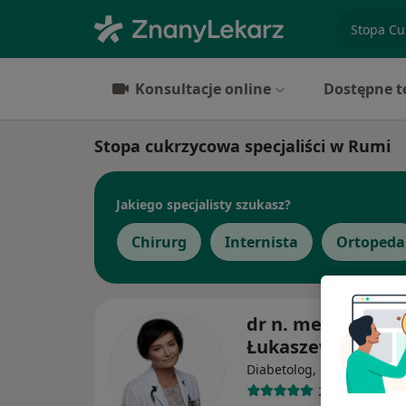
specjaliz
Konsultacje online
Dostępne t
Stopa cukrzycowa specjaliści w Rumi
Jakiego specjalisty szukasz?
Chirurg
Internista
Ortopeda
dr n. med. Monik
Łukaszewicz
·
Wi
Diabetolog, Internista
259 opinii