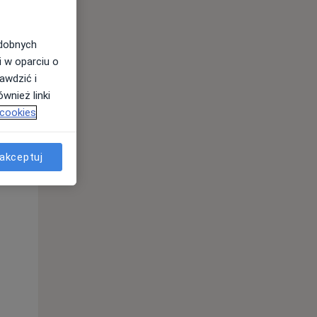
odobnych
i w oparciu o
awdzić i
wnież linki
 cookies
akceptuj
Śr,
Czw,
Pt,
12 Sie
13 Sie
14 Sie