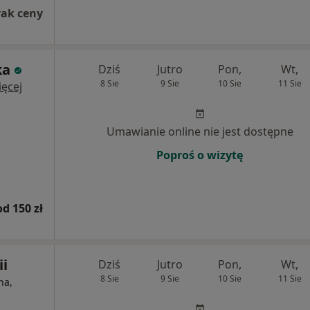
rak ceny
ka
Dziś
Jutro
Pon,
Wt,
8 Sie
9 Sie
10 Sie
11 Sie
ęcej
Umawianie online nie jest dostępne
Poproś o wizytę
od 150 zł
i
Dziś
Jutro
Pon,
Wt,
8 Sie
9 Sie
10 Sie
11 Sie
na,