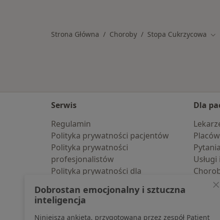
Więcej w kategorii: W pobliżu Rumi
Strona Główna
Choroby
Stopa Cukrzycowa
Zm
Serwis
Dla pa
Regulamin
Lekarz
Polityka prywatności pacjentów
Placów
Polityka prywatności
Pytani
profesjonalistów
Usługi 
Polityka prywatności dla
Choro
profesjonalistów, których dane
Pomoc
Dobrostan emocjonalny i sztuczna
pozyskaliśmy samodzielnie
Aplika
inteligencja
Polityka cookies
Blog d
Niniejsza ankieta, przygotowana przez zespół Patient
Jak działają wyniki wyszukiwania