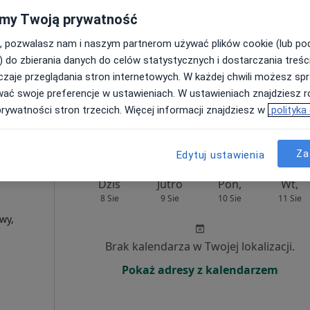
my Twoją prywatność
Poproś o wizytę
, pozwalasz nam i naszym partnerom używać plików cookie (lub p
) do zbierania danych do celów statystycznych i dostarczania treśc
zaje przeglądania stron internetowych. W każdej chwili możesz spr
wać swoje preferencje w ustawieniach. W ustawieniach znajdziesz ró
prywatności stron trzecich. Więcej informacji znajdziesz w
polityka
330 zł
Za
Edytuj ustawienia
Dziś
Jutro
Pon,
Wt,
8 Sie
9 Sie
10 Sie
11 Sie
wy,
Brak kalendarza w Twojej lokalizacji.
Pokaż adresy z kalendarzem