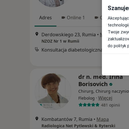
Szanuje
Adres
Online 1
Online 2
Akceptując
technologii
Twoje zwyc
Derdowskiego 23, Rumia
•
Mapa
zaktualizo
NZOZ Nr 1 w Rumii
do polityk 
Konsultacja diabetologiczna
dr n. med. Irina
Borisovich
Chirurg, Chirurg naczynio
·
Więcej
Flebolog
481 opinii
Kombatantów 7, Rumia
•
Mapa
Radiologica Net Pytlewski & Ryterski