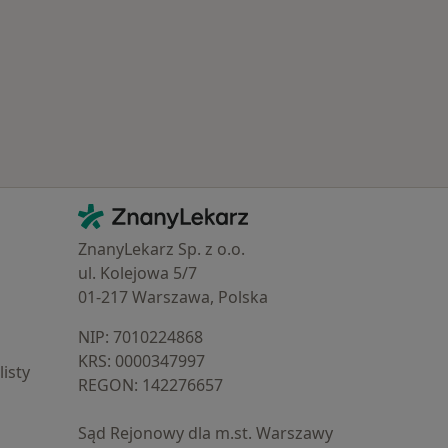
 Schorzenia w Rumi
Kontakt
ZnanyLekarz - Strona główna
ZnanyLekarz Sp. z o.o.
ul. Kolejowa 5/7
01-217 Warszawa, Polska
NIP: ⁠7010224868
KRS: ⁠0000347997
isty
REGON: ⁠142276657
Sąd Rejonowy dla m.st. Warszawy