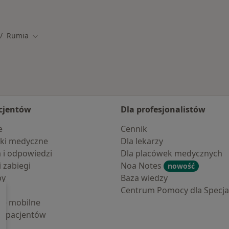
Więcej w kategorii:
Rumia
ień miasto
Zmień miasto
cjentów
Dla profesjonalistów
e
Cennik
ki medyczne
Dla lekarzy
a i odpowiedzi
Dla placówek medycznych
i zabiegi
Noa Notes
nowość
by
Baza wiedzy
Centrum Pomocy dla Specjal
cje mobilne
la pacjentów