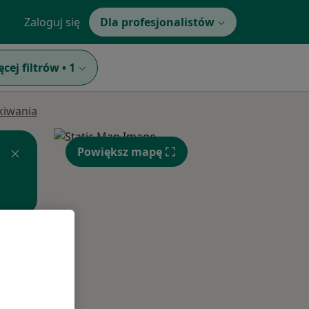
Zaloguj się
Dla profesjonalistów
ęcej filtrów
•
1
ukiwania
Powiększ mapę
Śr,
Czw,
Pt,
12 Sie
13 Sie
14 Sie