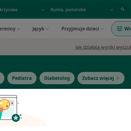
acja, badanie lub nazwisko
miasto lub dzielnica
erminy
Język
Przyjmuje dzieci
Wi
Jak działają wyniki wysz
Pediatra
Diabetolog
Zobacz więcej
a
Dziś
Jutro
Pon,
Wt,
8 Sie
9 Sie
10 Sie
11 Sie
ęcej
Umawianie online nie jest dostępne