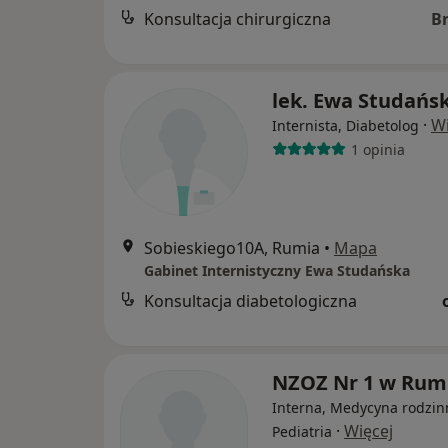
Konsultacja chirurgiczna
B
lek. Ewa Studańs
·
Wi
Internista, Diabetolog
1 opinia
Sobieskiego10A, Rumia
•
Mapa
Gabinet Internistyczny Ewa Studańska
Konsultacja diabetologiczna
NZOZ Nr 1 w Rumi
Interna, Medycyna rodzin
·
Więcej
Pediatria