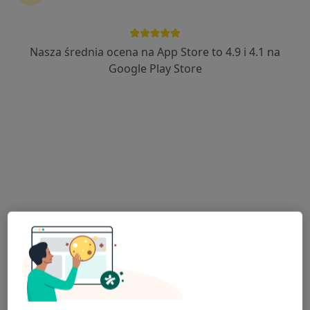
Nasza średnia ocena na App Store to 4.9 i 4.1 na
mgr Joanna Bączek
Google Play Store
·
Więcej
Dietetyk
81 opinii
Rumia, ul.Gdańska 17, Rumia
•
Mapa
Poradnia Dietetyczna ADEO
Konsultacja dietetyczna
160 zł
Specjalista nie oferuje umawiania online pod tym adresem.
Poproś o wizytę