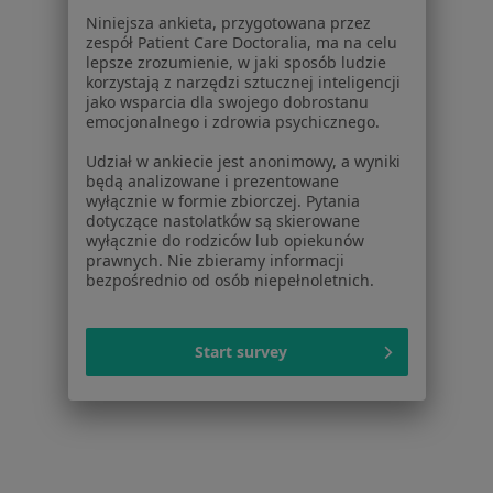
Pytania i odpowiedzi
Niniejsza ankieta, przygotowana przez
zespół Patient Care Doctoralia, ma na celu
Usługi i zabiegi
lepsze zrozumienie, w jaki sposób ludzie
Choroby
korzystają z narzędzi sztucznej inteligencji
Pomoc
jako wsparcia dla swojego dobrostanu
emocjonalnego i zdrowia psychicznego.
Aplikacje mobilne
Blog dla pacjentów
Udział w ankiecie jest anonimowy, a wyniki
będą analizowane i prezentowane
Dla profesjonalistów
wyłącznie w formie zbiorczej. Pytania
dotyczące nastolatków są skierowane
Cennik
wyłącznie do rodziców lub opiekunów
prawnych. Nie zbieramy informacji
Dla lekarzy
bezpośrednio od osób niepełnoletnich.
Dla placówek medycznych
Noa Notes
nowość
Baza wiedzy
Start survey
Centrum Pomocy dla Specjalisty
Kontakt
ZnanyLekarz - Strona główna
ZnanyLekarz Sp. z o.o.