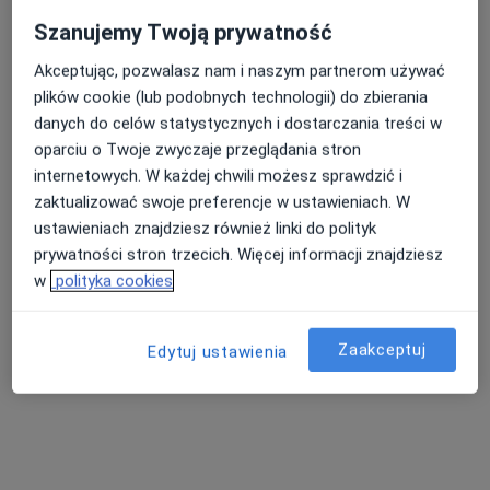
Szanujemy Twoją prywatność
Akceptując, pozwalasz nam i naszym partnerom używać
lek. Agnieszka Owczarek
plików cookie (lub podobnych technologii) do zbierania
·
Więcej
Nefrolog, Internista, Dietetyk
danych do celów statystycznych i dostarczania treści w
58 opinii
oparciu o Twoje zwyczaje przeglądania stron
internetowych. W każdej chwili możesz sprawdzić i
Adres
Online
zaktualizować swoje preferencje w ustawieniach. W
ustawieniach znajdziesz również linki do polityk
Dolna 20/u2, Rumia
•
Mapa
prywatności stron trzecich. Więcej informacji znajdziesz
UNMEDICA
w
polityka cookies
Konsultacja internistyczna
od 250 zł
Specjalista nie oferuje umawiania online pod tym adresem.
Zaakceptuj
Edytuj ustawienia
Poproś o wizytę