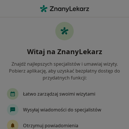
Me
Hiperlipidemia • Rumia, pomorskie
Filtry
• 1
Ubezpieczenie
Map
Hiperlipidemia specjaliści w Rumi
Witaj na ZnanyLekarz
Jak działają wyniki wyszukiwania
Znajdź najlepszych specjalistów i umawiaj wizyty.
Pobierz aplikację, aby uzyskać bezpłatny dostęp do
Jakiego specjalisty szukasz?
przydatnych funkcji:
Internista
Diabetolog
Dietetyk
Chiru
Łatwo zarządzaj swoimi wizytami
Wysyłaj wiadomości do specjalistów
Otrzymuj powiadomienia