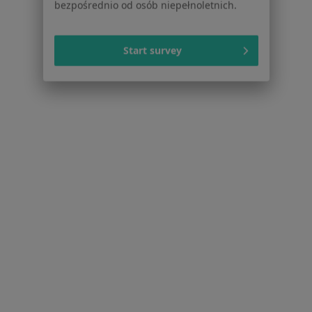
Dla profesjonalistów
Start survey
Cennik
Dla lekarzy
Dla placówek medycznych
Noa Notes
nowość
Baza wiedzy
Centrum Pomocy dla Specjalisty
Kontakt
ZnanyLekarz - Strona główna
ZnanyLekarz Sp. z o.o.
ul. Kolejowa 5/7
01-217 Warszawa, Polska
NIP: ⁠7010224868
KRS: ⁠0000347997
REGON: ⁠142276657