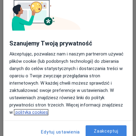
Bezpieczne płatności
Anna Kucharz
·
Więcej
Kardiolog
Szanujemy Twoją prywatność
55 opinii
Akceptując, pozwalasz nam i naszym partnerom używać
Gdańska 48A, Reda
•
Mapa
plików cookie (lub podobnych technologii) do zbierania
MAGMED sp. z o.o.
danych do celów statystycznych i dostarczania treści w
Konsultacja kardiologiczna
250 zł
oparciu o Twoje zwyczaje przeglądania stron
Specjalista nie oferuje umawiania online pod tym adresem.
internetowych. W każdej chwili możesz sprawdzić i
zaktualizować swoje preferencje w ustawieniach. W
Poproś o wizytę
ustawieniach znajdziesz również linki do polityk
prywatności stron trzecich. Więcej informacji znajdziesz
w
polityka cookies
Zaakceptuj
Edytuj ustawienia