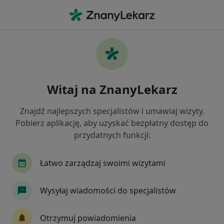
Me
Arytmia • Reda, pomorskie
Filtry
• 1
Ubezpieczenie
Map
Arytmia specjaliści w Redzie
Witaj na ZnanyLekarz
Jak działają wyniki wyszukiwania
Znajdź najlepszych specjalistów i umawiaj wizyty.
Pobierz aplikację, aby uzyskać bezpłatny dostęp do
Jakiego specjalisty szukasz?
przydatnych funkcji:
Kardiolog
Dietetyk
Endokrynolog
In
Łatwo zarządzaj swoimi wizytami
Wysyłaj wiadomości do specjalistów
Otrzymuj powiadomienia