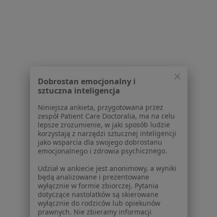
dane pozyskaliśmy samodzielnie
Polityka cookies
Jak działają wyniki wyszukiwania
Dostępność
O nas
Praca
Rekrutujemy!
Partnerzy
Dobrostan emocjonalny i
sztuczna inteligencja
Centrum prasowe
Kontakt
Niniejsza ankieta, przygotowana przez
zespół Patient Care Doctoralia, ma na celu
Dla pacjentów
lepsze zrozumienie, w jaki sposób ludzie
korzystają z narzędzi sztucznej inteligencji
Lekarze
jako wsparcia dla swojego dobrostanu
Placówki medyczne
emocjonalnego i zdrowia psychicznego.
Pytania i odpowiedzi
Udział w ankiecie jest anonimowy, a wyniki
Usługi i zabiegi
będą analizowane i prezentowane
Choroby
wyłącznie w formie zbiorczej. Pytania
dotyczące nastolatków są skierowane
Pomoc
wyłącznie do rodziców lub opiekunów
Aplikacje mobilne
prawnych. Nie zbieramy informacji
Blog dla pacjentów
bezpośrednio od osób niepełnoletnich.