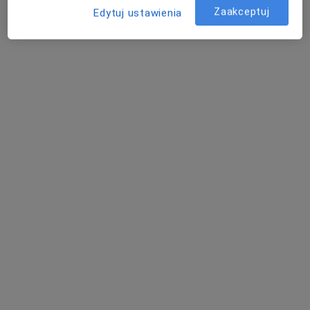
Poproś o wizytę
Zaakceptuj
Edytuj ustawienia
mgr Małgorzata Mazur
·
Więcej
Psycholog
11 opinii
Adres
Online
ul. Pułaskiego 10, Siedlce
•
Mapa
Centrum Terapii ALMA