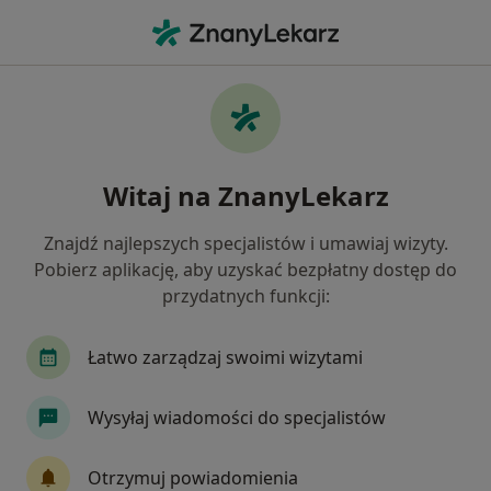
Me
Anoreksja • Siedlce, mazowieckie
Filtry
• 1
Ubezpieczenie
Map
Anoreksja specjaliści w Siedlcach
Witaj na ZnanyLekarz
Jak działają wyniki wyszukiwania
Znajdź najlepszych specjalistów i umawiaj wizyty.
Pobierz aplikację, aby uzyskać bezpłatny dostęp do
Jakiego specjalisty szukasz?
przydatnych funkcji:
Psycholog
Psychiatra
Psychoterapeuta
Łatwo zarządzaj swoimi wizytami
Wysyłaj wiadomości do specjalistów
Otrzymuj powiadomienia