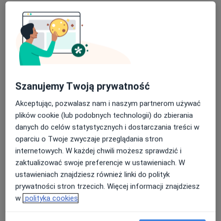
Szanujemy Twoją prywatność
mgr Agata Kokoszka
Akceptując, pozwalasz nam i naszym partnerom używać
·
Więcej
Psychoterapeuta
plików cookie (lub podobnych technologii) do zbierania
2 opinie
danych do celów statystycznych i dostarczania treści w
Adres
Online
oparciu o Twoje zwyczaje przeglądania stron
internetowych. W każdej chwili możesz sprawdzić i
zaktualizować swoje preferencje w ustawieniach. W
Kazimierza Pułaskiego 10, Siedlce
•
Mapa
ustawieniach znajdziesz również linki do polityk
Centrum Terapii ALMA
prywatności stron trzecich. Więcej informacji znajdziesz
Konsultacja psychoterapeutyczna
200 zł
w
polityka cookies
Specjalista nie oferuje umawiania online pod tym adresem.