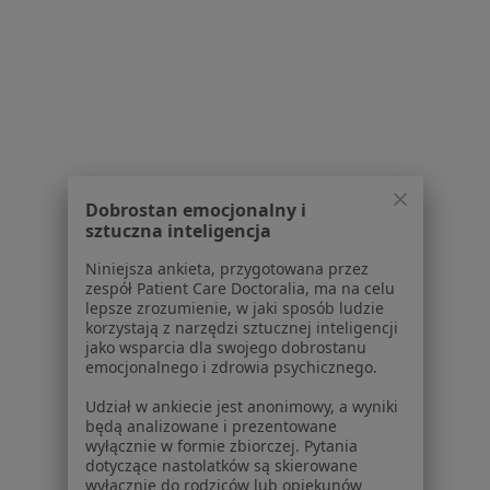
Kamica nerkowa w Siedlcach
Alergia w Siedlcach
Otyłość w Siedlcach
Zaparcia w Siedlcach
Więcej (15)
Więcej w kategorii: Schorzenia w Siedlcach
Dobrostan emocjonalny i
sztuczna inteligencja
Strona Główna
Choroby
Anoreksja
Siedlce
Zmień miasto
Zmień mi
Niniejsza ankieta, przygotowana przez
zespół Patient Care Doctoralia, ma na celu
lepsze zrozumienie, w jaki sposób ludzie
korzystają z narzędzi sztucznej inteligencji
jako wsparcia dla swojego dobrostanu
emocjonalnego i zdrowia psychicznego.
Udział w ankiecie jest anonimowy, a wyniki
Serwis
będą analizowane i prezentowane
wyłącznie w formie zbiorczej. Pytania
dotyczące nastolatków są skierowane
Regulamin
wyłącznie do rodziców lub opiekunów