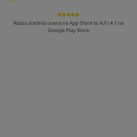
Nasza średnia ocena na App Store to 4.9 i 4.1 na
Bezpieczne płatności
Google Play Store
mgr Damian Więckowski
·
Więcej
Psycholog
16 opinii
Adres
Online
Wojska Polskiego 38, Siedlce
•
Mapa
Więckowscy Centrum Terapii
Konsultacja psychoterapeutyczna
200 zł
Specjalista nie oferuje umawiania online pod tym adresem.
Poproś o wizytę