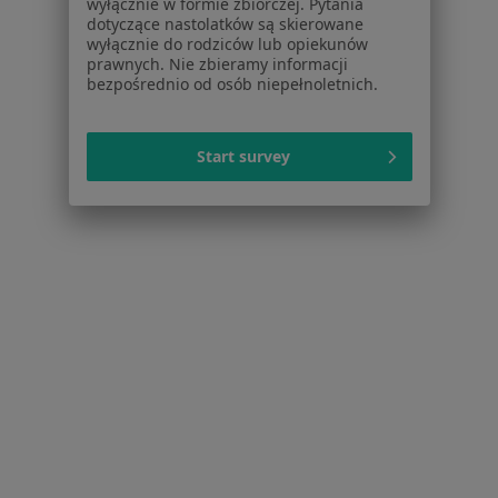
wyłącznie w formie zbiorczej. Pytania
dotyczące nastolatków są skierowane
Regulamin
wyłącznie do rodziców lub opiekunów
Polityka prywatności pacjentów
prawnych. Nie zbieramy informacji
bezpośrednio od osób niepełnoletnich.
Polityka prywatności profesjonalistów
Polityka prywatności dla profesjonalistów, których
dane pozyskaliśmy samodzielnie
Start survey
Polityka cookies
Jak działają wyniki wyszukiwania
Dostępność
O nas
Praca
Rekrutujemy!
Partnerzy
Centrum prasowe
Kontakt
Dla pacjentów
Lekarze
Placówki medyczne
Pytania i odpowiedzi