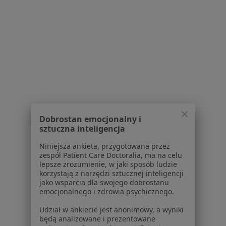
Choroby narządów wewnętrznych w Siedlcach
Kamica nerkowa w Siedlcach
Alergia w Siedlcach
Otyłość w Siedlcach
Zaparcia w Siedlcach
Więcej (15)
Więcej w kategorii: Schorzenia w Siedlcach
Dobrostan emocjonalny i
sztuczna inteligencja
Strona Główna
Choroby
Nietrzymanie Moczu
Zmień miast
Niniejsza ankieta, przygotowana przez
Siedlce
Zmień miasto
zespół Patient Care Doctoralia, ma na celu
lepsze zrozumienie, w jaki sposób ludzie
korzystają z narzędzi sztucznej inteligencji
jako wsparcia dla swojego dobrostanu
emocjonalnego i zdrowia psychicznego.
Udział w ankiecie jest anonimowy, a wyniki
będą analizowane i prezentowane
Serwis