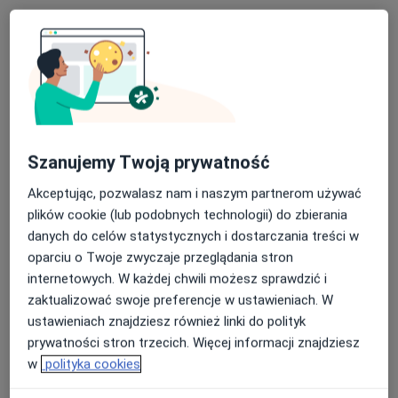
Centrum Terapii ALMA
·
Więcej
Psychoterapia, Psychiatria, Psychologia
4348 opinii
Kazimierza Pułaskiego 10, Siedlce
•
Mapa
Szanujemy Twoją prywatność
Konsultacja psychologiczna
200 zł
Pokaż więcej usług
Akceptując, pozwalasz nam i naszym partnerom używać
plików cookie (lub podobnych technologii) do zbierania
danych do celów statystycznych i dostarczania treści w
oparciu o Twoje zwyczaje przeglądania stron
mgr Kornelia Ziajor
mgr Adriana
mgr Anna
internetowych. W każdej chwili możesz sprawdzić i
psycholog
Siemieniuk
Mrozowska
psycholog
psycholog
zaktualizować swoje preferencje w ustawieniach. W
ustawieniach znajdziesz również linki do polityk
Zobacz wszystkich 10 specjalistów
prywatności stron trzecich. Więcej informacji znajdziesz
Brak dostępnych specjalistów z wolnymi terminami w tym centrum medycznym.
w
polityka cookies