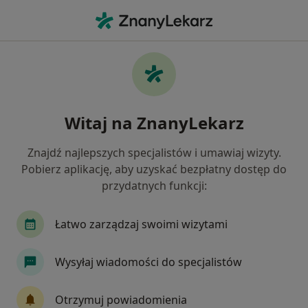
Me
Nietrzymanie Moczu • Siedlce, mazowieckie
Filtry
• 1
Ubezpieczenie
Map
Nietrzymanie moczu specjaliści w Siedlcach
Witaj na ZnanyLekarz
Jak działają wyniki wyszukiwania
Znajdź najlepszych specjalistów i umawiaj wizyty.
Pobierz aplikację, aby uzyskać bezpłatny dostęp do
Jakiego specjalisty szukasz?
przydatnych funkcji:
Urolog
Chirurg
Ginekolog
Neurolog
Łatwo zarządzaj swoimi wizytami
Wysyłaj wiadomości do specjalistów
Otrzymuj powiadomienia