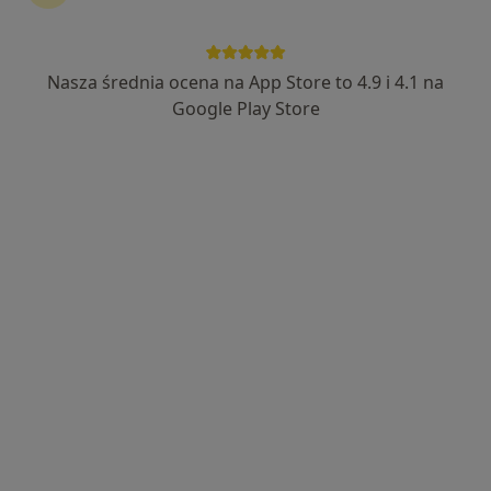
Nasza średnia ocena na App Store to 4.9 i 4.1 na
dr n. med. Irmina Buda- Kuszewska
Google Play Store
·
Więcej
Ginekolog
110 opinii
Brzeska 125, Siedlce
•
Mapa
Beauty & Mind Clinic
Konsultacja ginekologiczna
250 zł
Specjalista nie oferuje umawiania online pod tym adresem.
Poproś o wizytę