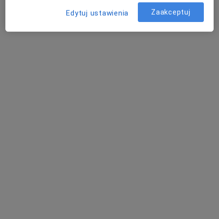
Pokaż profil
Zaakceptuj
Edytuj ustawienia
dr n. med. Adam Marcheluk
·
Więcej
Urolog
166 opinii
Adres 1
Adres 2
Adres 3
Online
ul. Starowiejska 199A, Siedlce
•
Mapa
Urologica Praktyka Lekarska Adam Marcheluk
Badania kliniczne
Brak ceny