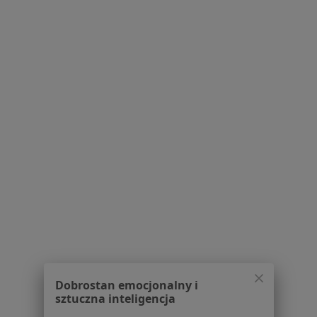
Polityka cookies
Jak działają wyniki wyszukiwania
Dostępność
O nas
Praca
Rekrutujemy!
Partnerzy
Centrum prasowe
Kontakt
Dla pacjentów
Lekarze
Placówki medyczne
Pytania i odpowiedzi
Usługi i zabiegi
Choroby
Pomoc
Aplikacje mobilne
Dobrostan emocjonalny i
Blog dla pacjentów
sztuczna inteligencja