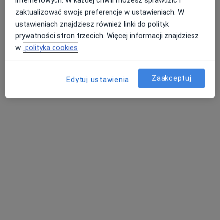
internetowych. W każdej chwili możesz sprawdzić i
Pokaż profil
zaktualizować swoje preferencje w ustawieniach. W
ustawieniach znajdziesz również linki do polityk
prywatności stron trzecich. Więcej informacji znajdziesz
w
polityka cookies
Zaakceptuj
Edytuj ustawienia
lek. Agnieszka Wnuk-Lipińska
·
Więcej
Kardiolog, Internista
11 opinii
Adres 1
Adres 2
ul. 3-go Maja 3, Siedlce
•
Mapa
NZOZ Zespół Lekarzy Specjalistów "MEDICA"
ECHO serca
Brak ceny