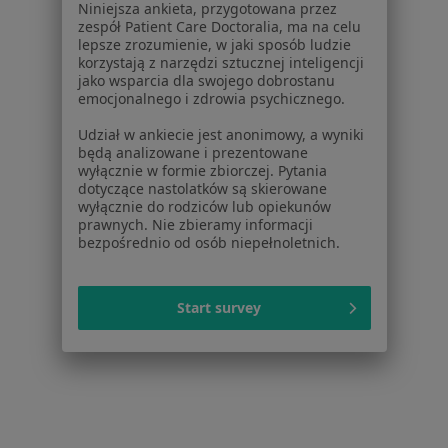
Dla profesjonalistów
Niniejsza ankieta, przygotowana przez
zespół Patient Care Doctoralia, ma na celu
Cennik
lepsze zrozumienie, w jaki sposób ludzie
korzystają z narzędzi sztucznej inteligencji
Dla lekarzy
jako wsparcia dla swojego dobrostanu
Dla placówek medycznych
emocjonalnego i zdrowia psychicznego.
Noa Notes
nowość
Udział w ankiecie jest anonimowy, a wyniki
Baza wiedzy
będą analizowane i prezentowane
Centrum Pomocy dla Specjalisty
wyłącznie w formie zbiorczej. Pytania
dotyczące nastolatków są skierowane
Kontakt
wyłącznie do rodziców lub opiekunów
ZnanyLekarz - Strona główna
prawnych. Nie zbieramy informacji
bezpośrednio od osób niepełnoletnich.
ZnanyLekarz Sp. z o.o.
ul. Kolejowa 5/7
01-217 Warszawa, Polska
Start survey
NIP: ⁠7010224868
KRS: ⁠0000347997
REGON: ⁠142276657
Sąd Rejonowy dla m.st. Warszawy w Warszawie XII