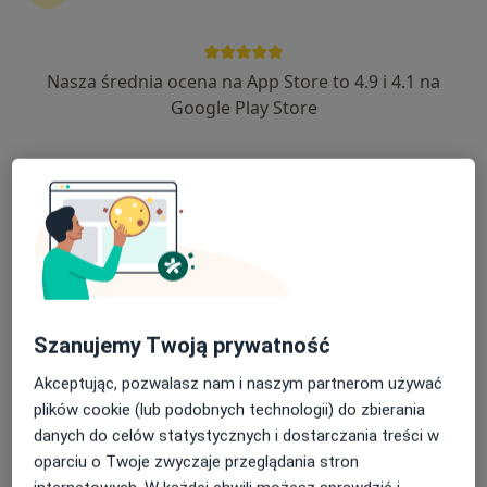
Nasza średnia ocena na App Store to 4.9 i 4.1 na
Centrum Terapii ALMA
Google Play Store
·
Więcej
Psychoterapia, Psychiatria, Psychologia
4355 opinii
Kazimierza Pułaskiego 10, Siedlce
•
Mapa
Konsultacja psychologiczna
200 zł
Pokaż więcej usług
mgr Kornelia Ziajor
mgr Adriana
mgr Anna
Szanujemy Twoją prywatność
psycholog
Siemieniuk
Mrozowska
psycholog
psycholog
Akceptując, pozwalasz nam i naszym partnerom używać
plików cookie (lub podobnych technologii) do zbierania
Zobacz wszystkich 10 specjalistów
danych do celów statystycznych i dostarczania treści w
Brak dostępnych specjalistów z wolnymi terminami w tym centrum medycznym.
oparciu o Twoje zwyczaje przeglądania stron