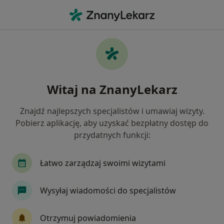
Me
Choroba Wieńcowa • Siedlce, mazowieckie
Filtry
• 1
Mapa
Choroba wieńcowa specjaliści w Siedlcach
Witaj na ZnanyLekarz
Jak działają wyniki wyszukiwania
Znajdź najlepszych specjalistów i umawiaj wizyty.
Pobierz aplikację, aby uzyskać bezpłatny dostęp do
Jakiego specjalisty szukasz?
przydatnych funkcji:
Internista
Kardiolog
Neurolog
Terap
Łatwo zarządzaj swoimi wizytami
Wysyłaj wiadomości do specjalistów
Otrzymuj powiadomienia