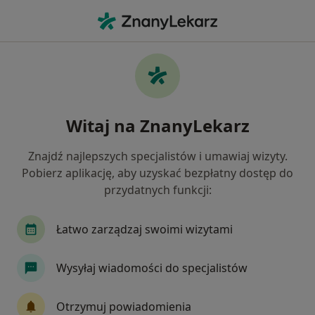
Me
Pediatra • Wrocław, dolnośląskie
Filtry
Ubezpieczenie:
Medicover
20 polecanych pediatrów w Wrocławiu z
Witaj na ZnanyLekarz
Medicover
Jak działają wyniki wyszukiwania
Znajdź najlepszych specjalistów i umawiaj wizyty.
Pobierz aplikację, aby uzyskać bezpłatny dostęp do
przydatnych funkcji:
Łatwo zarządzaj swoimi wizytami
Wysyłaj wiadomości do specjalistów
dr n. med. Bogna Dobrzyniecka
Otrzymuj powiadomienia
·
Więcej
Pediatra, Reumatolog, Radiolog