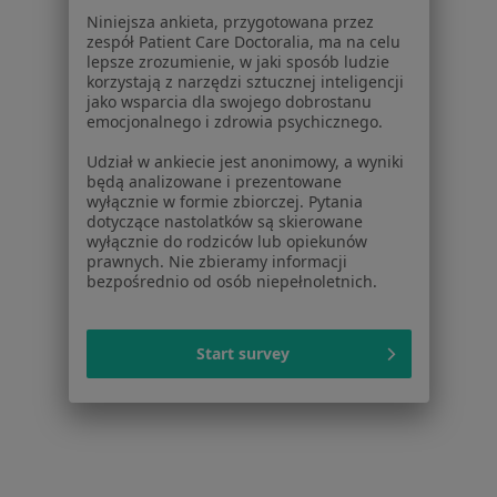
Dla pacjentów
Niniejsza ankieta, przygotowana przez
zespół Patient Care Doctoralia, ma na celu
Lekarze
lepsze zrozumienie, w jaki sposób ludzie
korzystają z narzędzi sztucznej inteligencji
Placówki medyczne
jako wsparcia dla swojego dobrostanu
Pytania i odpowiedzi
emocjonalnego i zdrowia psychicznego.
Usługi i zabiegi
Udział w ankiecie jest anonimowy, a wyniki
Choroby
będą analizowane i prezentowane
Pomoc
wyłącznie w formie zbiorczej. Pytania
Aplikacje mobilne
dotyczące nastolatków są skierowane
wyłącznie do rodziców lub opiekunów
Blog dla pacjentów
prawnych. Nie zbieramy informacji
bezpośrednio od osób niepełnoletnich.
Dla profesjonalistów
Cennik
Dla lekarzy
Start survey
Dla placówek medycznych
Noa Notes
nowość
Baza wiedzy
Centrum Pomocy dla Specjalisty