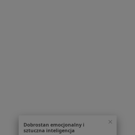
Serwis
Regulamin
Polityka prywatności pacjentów
Polityka prywatności profesjonalistów
Polityka prywatności dla profesjonalistów, których
dane pozyskaliśmy samodzielnie
Polityka cookies
Jak działają wyniki wyszukiwania
Dostępność
O nas
Praca
Rekrutujemy!
Partnerzy
Centrum prasowe
Dobrostan emocjonalny i
Kontakt
sztuczna inteligencja