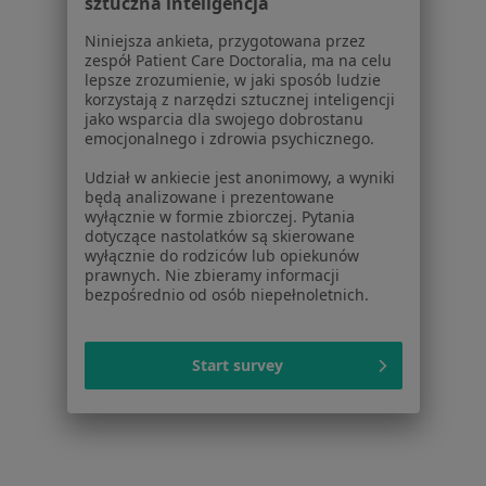
sztuczna inteligencja
Więcej (13)
Niniejsza ankieta, przygotowana przez
Więcej w kategorii: W pobliżu Tychów
zespół Patient Care Doctoralia, ma na celu
lepsze zrozumienie, w jaki sposób ludzie
korzystają z narzędzi sztucznej inteligencji
Schorzenia w Tychach
jako wsparcia dla swojego dobrostanu
Choroby chirurgiczne w Tychach
emocjonalnego i zdrowia psychicznego.
żylaki kończyn dolnych w Tychach
Udział w ankiecie jest anonimowy, a wyniki
będą analizowane i prezentowane
Przepuklina w Tychach
wyłącznie w formie zbiorczej. Pytania
dotyczące nastolatków są skierowane
Kamica żółciowa w Tychach
wyłącznie do rodziców lub opiekunów
prawnych. Nie zbieramy informacji
Zmiany skórne w Tychach
bezpośrednio od osób niepełnoletnich.
Więcej (15)
Więcej w kategorii: Schorzenia w Tychach
Start survey
Strona Główna
Choroby
Tłuszczaki
Tychy
Zmień miasto
Zmień mias