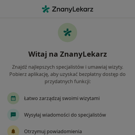
Me
Tłuszczaki • Tychy, śląskie
Filtry
• 1
Ubezpieczenie
Map
Tłuszczaki specjaliści w Tychach
Witaj na ZnanyLekarz
Jak działają wyniki wyszukiwania
Znajdź najlepszych specjalistów i umawiaj wizyty.
Pobierz aplikację, aby uzyskać bezpłatny dostęp do
Jakiego specjalisty szukasz?
przydatnych funkcji:
Chirurg
Neurolog
Urolog
Ginekolog
Łatwo zarządzaj swoimi wizytami
Wysyłaj wiadomości do specjalistów
Otrzymuj powiadomienia