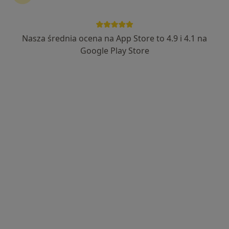
Nasza średnia ocena na App Store to 4.9 i 4.1 na
Bezpieczne płatności
Google Play Store
lek. Adam Rus
·
Więcej
Proktolog, Chirurg
449 opinii
Adres 1
Adres 2
Adres 3
Adres 4
Oświęcimska 256, Tychy
•
Mapa
Centrum Medyczne im. Janusza Mierzwy sp. z o.o.
Konsultacja proktologiczna
250 zł
Specjalista nie oferuje umawiania online pod tym adresem.
Poproś o wizytę