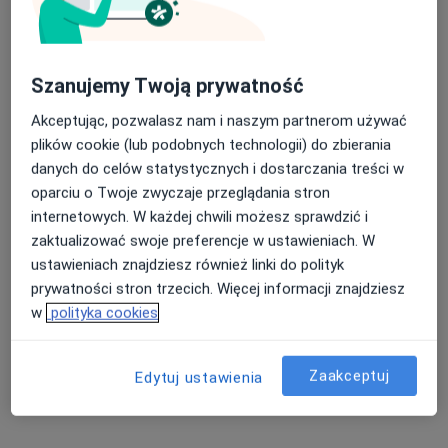
Poproś o wizytę
Szanujemy Twoją prywatność
Akceptując, pozwalasz nam i naszym partnerom używać
plików cookie (lub podobnych technologii) do zbierania
danych do celów statystycznych i dostarczania treści w
oparciu o Twoje zwyczaje przeglądania stron
internetowych. W każdej chwili możesz sprawdzić i
Centrum Medyczne im. Janusza Mierzwy
zaktualizować swoje preferencje w ustawieniach. W
sp. z o.o.
ustawieniach znajdziesz również linki do polityk
prywatności stron trzecich. Więcej informacji znajdziesz
·
Więcej
Interna, Urologia, Ginekologia
w
polityka cookies
940 opinii
Adres 1
Adres 2
Zaakceptuj
Edytuj ustawienia
Gen De Gaulle'a 49, Tychy
•
Mapa