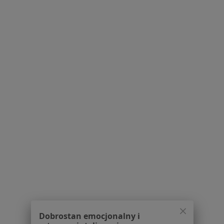
Edukacji 102, Tychy
•
Mapa
Konsultacja chirurgiczna
Pokaż więcej usług
Brak dostępnych specjalistów z wolnymi terminami w tym centrum medycznym.
Pokaż profil
Powiązane wyszukiwania
W pobliżu Tychów
Tłuszczaki w Katowicach
Tłuszczaki w Gliwicach
Tłuszczaki w Bielsku-Białej
Tłuszczaki w Pszczynie
Dobrostan emocjonalny i
Tłuszczaki w Chorzowie