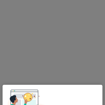
dr n. med. Łukasz Noras
Chirurg, Lekarz wykonujący zabiegi medycyny estetycznej,
·
Więcej
Flebolog
183 opinie
Adres 1
Adres 2
ul. Fabryczna 2, Tychy
•
Mapa
Centrum Medyczne Ultra-Med-Strefa
Konsultacja chirurgiczna
280 zł
Specjalista nie oferuje umawiania online pod tym adresem.