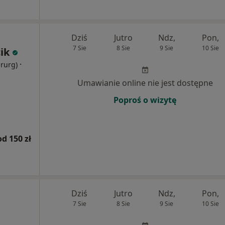
Dziś
Jutro
Ndz,
Pon,
7 Sie
8 Sie
9 Sie
10 Sie
ik
·
irurg)
Umawianie online nie jest dostępne
Poproś o wizytę
od 150 zł
Dziś
Jutro
Ndz,
Pon,
7 Sie
8 Sie
9 Sie
10 Sie