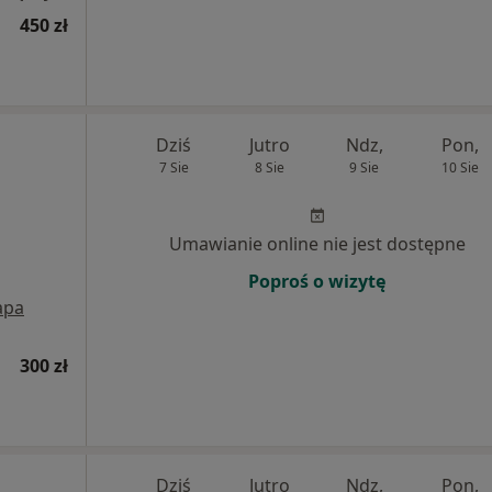
450 zł
Dziś
Jutro
Ndz,
Pon,
7 Sie
8 Sie
9 Sie
10 Sie
Umawianie online nie jest dostępne
Poproś o wizytę
apa
300 zł
Dziś
Jutro
Ndz,
Pon,