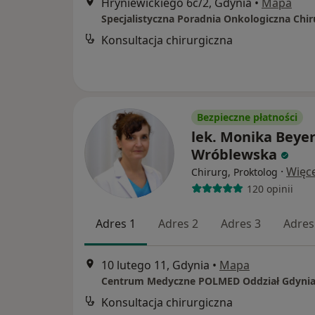
Hryniewickiego 6c/2, Gdynia
•
Mapa
Konsultacja chirurgiczna
Bezpieczne płatności
lek. Monika Beyer
Wróblewska
·
Więce
Chirurg, Proktolog
120 opinii
Adres 1
Adres 2
Adres 3
Adres
10 lutego 11, Gdynia
•
Mapa
Centrum Medyczne POLMED Oddział Gdyni
Konsultacja chirurgiczna