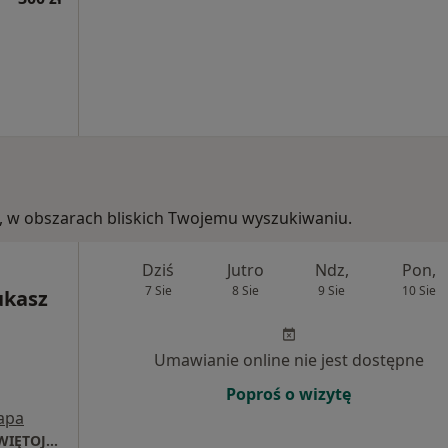
ie, w obszarach bliskich Twojemu wyszukiwaniu.
Dziś
Jutro
Ndz,
Pon,
7 Sie
8 Sie
9 Sie
10 Sie
ukasz
Umawianie online nie jest dostępne
Poproś o wizytę
apa
Gabinety psychiatryczne i psychologiczne ŚWIĘTOJAŃSKA