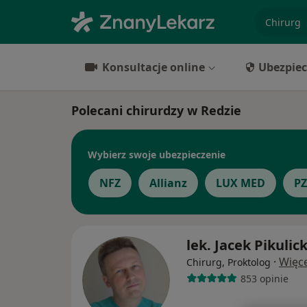
specjaliz
Konsultacje online
Ubezpiec
Polecani chirurdzy w Redzie
Wybierz swoje ubezpieczenie
NFZ
Allianz
LUX MED
PZ
lek. Jacek Pikulick
·
Więce
Chirurg, Proktolog
853 opinie