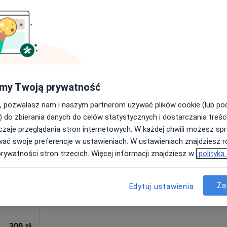
Poproś o wizytę
my Twoją prywatność
300 zł
, pozwalasz nam i naszym partnerom używać plików cookie (lub p
) do zbierania danych do celów statystycznych i dostarczania treśc
zaje przeglądania stron internetowych. W każdej chwili możesz spr
wa
Dziś
Jutro
Ndz,
Pon,
wać swoje preferencje w ustawieniach. W ustawieniach znajdziesz ró
7 Sie
8 Sie
9 Sie
10 Sie
prywatności stron trzecich. Więcej informacji znajdziesz w
polityka
inna,
Umawianie online nie jest dostępne
Za
Edytuj ustawienia
Pokaż profil
300 zł