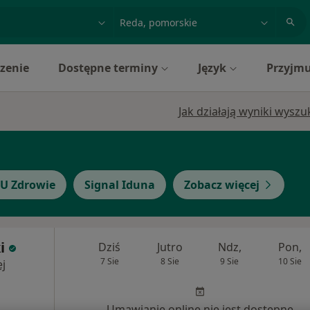
acja, badanie lub nazwisko
miasto lub dzielnica
zenie
Dostępne terminy
Język
Przyjmu
Jak działają wyniki wysz
U Zdrowie
Signal Iduna
Zobacz więcej
i
Dziś
Jutro
Ndz,
Pon,
7 Sie
8 Sie
9 Sie
10 Sie
j
Umawianie online nie jest dostępne