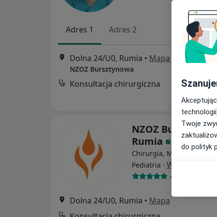
Adres 1
Adres 2
Dolna 24/U0, Rumia
•
Mapa
NZOZ Bursztynowa
Szanuje
Konsultacja chirurgiczna
Akceptując
technologii
Twoje zwyc
NZOZ Bursztyno
zaktualizo
Rumia
do polityk 
Chirurgia, Medycyna rodz
·
Więcej
Pediatria
455 opinii
Dolna 24/U0, Rumia
•
Mapa
Konsultacja chirurgiczna