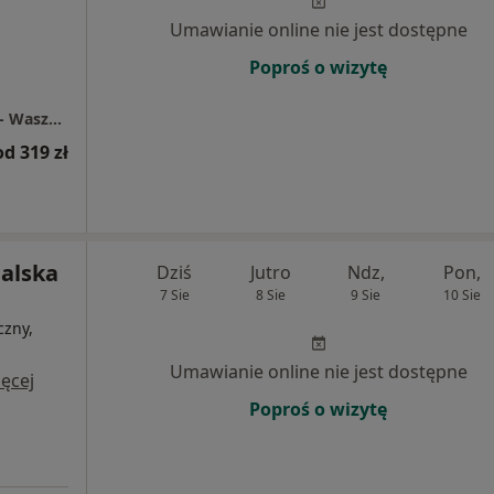
Umawianie online nie jest dostępne
Poproś o wizytę
Centrum Medyczne Grupa LUX MED Gdynia - Waszyngtona 13B
od 319 zł
halska
Dziś
Jutro
Ndz,
Pon,
7 Sie
8 Sie
9 Sie
10 Sie
czny,
i
Umawianie online nie jest dostępne
ęcej
Poproś o wizytę