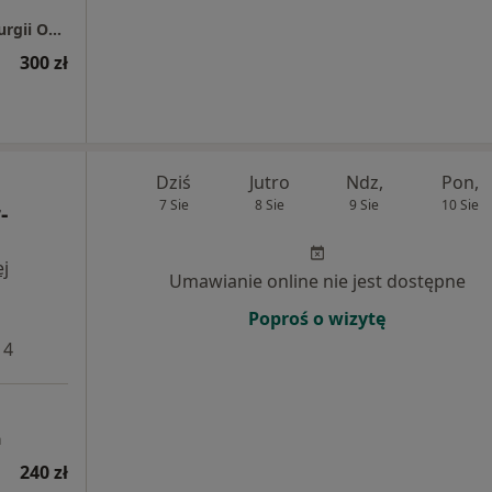
Specjalistyczna Poradnia Onkologiczna Chirurgii Onkologicznej i Ogólnej
300 zł
Dziś
Jutro
Ndz,
Pon,
7 Sie
8 Sie
9 Sie
10 Sie
-
j
Umawianie online nie jest dostępne
Poproś o wizytę
 4
a
240 zł