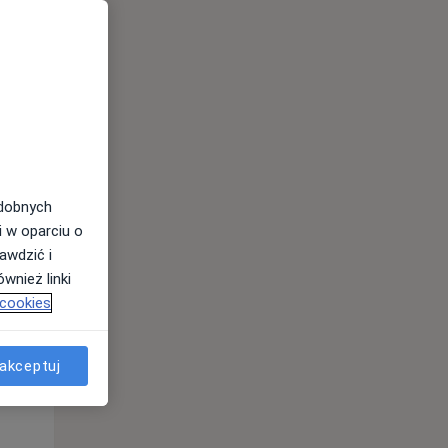
odobnych
i w oparciu o
awdzić i
Wt,
Śr,
Czw,
wnież linki
11 Sie
12 Sie
13 Sie
 cookies
akceptuj