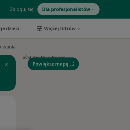
Zaloguj się
Dla profesjonalistów
je dzieci
Więcej filtrów
ukiwania
Powiększ mapę
Wt,
Śr,
Czw,
11 Sie
12 Sie
13 Sie