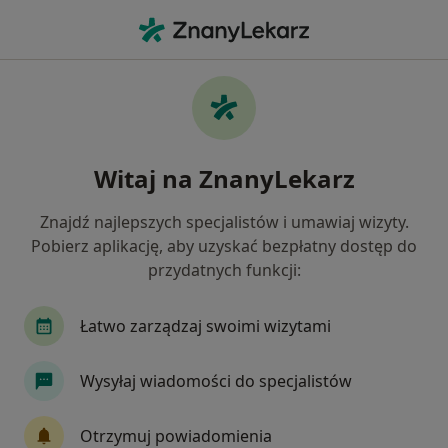
Me
Chirurg • Luzino, pomorskie
Filtry
Ubezpieczenie
Mapa
Polecani chirurdzy w Luzinie
Witaj na ZnanyLekarz
Jak działają wyniki wyszukiwania
Znajdź najlepszych specjalistów i umawiaj wizyty.
Pobierz aplikację, aby uzyskać bezpłatny dostęp do
Wybierz swoje ubezpieczenie
przydatnych funkcji:
NFZ
Łatwo zarządzaj swoimi wizytami
Wysyłaj wiadomości do specjalistów
Otrzymuj powiadomienia