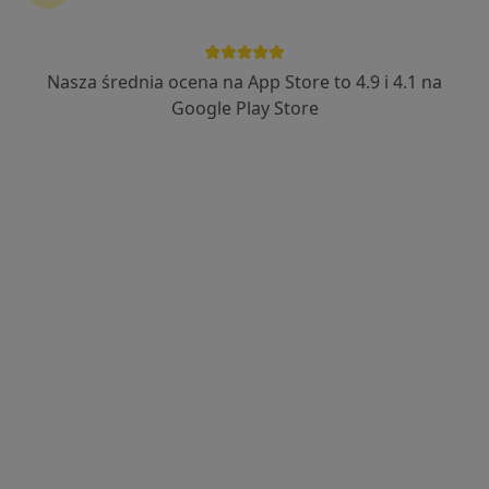
Nasza średnia ocena na App Store to 4.9 i 4.1 na
lek. Dagmara Radziuk
Google Play Store
·
Więcej
Chirurg, Chirurg onkologiczny
9 opinii
Osiedle Przyjaźni 1, Wejherowo
•
Mapa
Anes Clinic
Konsultacja chirurgiczna
250 zł
Specjalista nie oferuje umawiania online pod tym adresem.
Poproś o wizytę