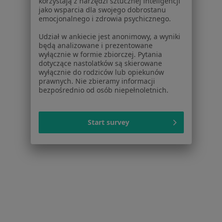
korzystają z narzędzi sztucznej inteligencji
jako wsparcia dla swojego dobrostanu
emocjonalnego i zdrowia psychicznego.
Udział w ankiecie jest anonimowy, a wyniki
będą analizowane i prezentowane
wyłącznie w formie zbiorczej. Pytania
dotyczące nastolatków są skierowane
wyłącznie do rodziców lub opiekunów
prawnych. Nie zbieramy informacji
bezpośrednio od osób niepełnoletnich.
lek. Piotr Winnicki
·
Więcej
Chirurg, Proktolog
3 opinie
Start survey
Wejherowo
•
Mapa
Gabinet lekarski
Badania proktologiczne
Brak ceny
Specjalista nie oferuje umawiania online pod tym adresem.
Poproś o wizytę