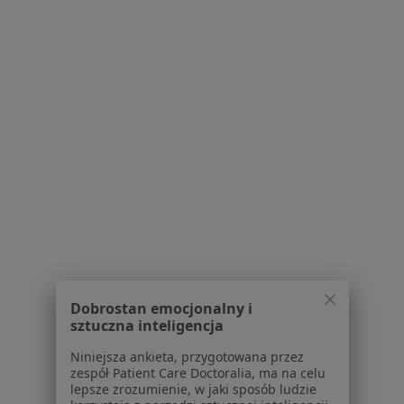
ORTOMARINE
·
Więcej
Chirurgia, Anestezjologia, Chirurgia dziecięca
6 opinii
Ofiar Piaśnicy 1, Wejherowo
•
Mapa
Konsultacja chirurgiczna
Dobrostan emocjonalny i
sztuczna inteligencja
Brak dostępnych specjalistów z wolnymi terminami w tym centrum medycznym.
Niniejsza ankieta, przygotowana przez
Pokaż profil
zespół Patient Care Doctoralia, ma na celu
lepsze zrozumienie, w jaki sposób ludzie