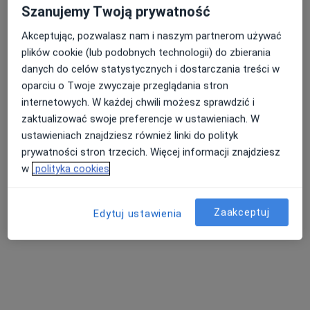
Szanujemy Twoją prywatność
Adres 1
Adres 2
Akceptując, pozwalasz nam i naszym partnerom używać
plików cookie (lub podobnych technologii) do zbierania
Władysława Wagnera 10/19, Gdynia
•
Mapa
danych do celów statystycznych i dostarczania treści w
Prywatny gabinet
oparciu o Twoje zwyczaje przeglądania stron
Konsultacja chirurgiczna
300 zł
internetowych. W każdej chwili możesz sprawdzić i
zaktualizować swoje preferencje w ustawieniach. W
Specjalista nie oferuje umawiania online pod tym adresem.
ustawieniach znajdziesz również linki do polityk
Poproś o wizytę
prywatności stron trzecich. Więcej informacji znajdziesz
w
polityka cookies
Zaakceptuj
Edytuj ustawienia