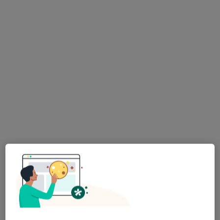
Świętojańska 23 klatka a/4b, Gdynia
•
Mapa
Gabinety psychiatryczne i psychologiczne ŚWIĘTOJAŃSKA
Konsultacja bariatryczna
450 zł
Specjalista nie oferuje umawiania online pod tym adresem.
Poproś o wizytę
Bezpieczne płatności
lek. Bartłomiej Staśkiewicz
·
Więcej
Chirurg
23 opinie