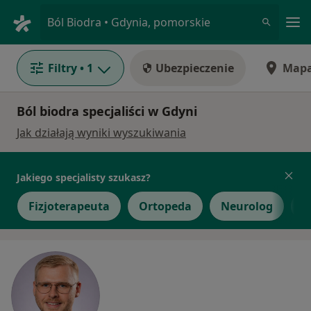
Me
Ból Biodra • Gdynia, pomorskie
Filtry
• 1
Ubezpieczenie
Map
Ból biodra specjaliści w Gdyni
Jak działają wyniki wyszukiwania
Jakiego specjalisty szukasz?
Fizjoterapeuta
Ortopeda
Neurolog
R