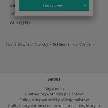
Zaburzenia rytmu serca w Gdyni
Start survey
Choroba wieńcowa w Gdyni
Więcej (15)
Więcej w kategorii: Schorzenia w Gdyni
Strona Główna
Choroby
Ból Biodra
Gdynia
Zmień miasto
Zmień mi
Serwis
Regulamin
Polityka prywatności pacjentów
Polityka prywatności profesjonalistów
Polityka prywatności dla profesjonalistów, których