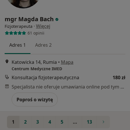
mgr Magda Bach
·
Więcej
Fizjoterapeuta
61 opinii
Adres 1
Adres 2
Katowicka 14, Rumia
•
Mapa
Centrum Medyczne IMED
Konsultacja fizjoterapeutyczna
180 zł
Specjalista nie oferuje umawiania online pod tym adresem.
Poproś o wizytę
1
2
3
4
5
...
13