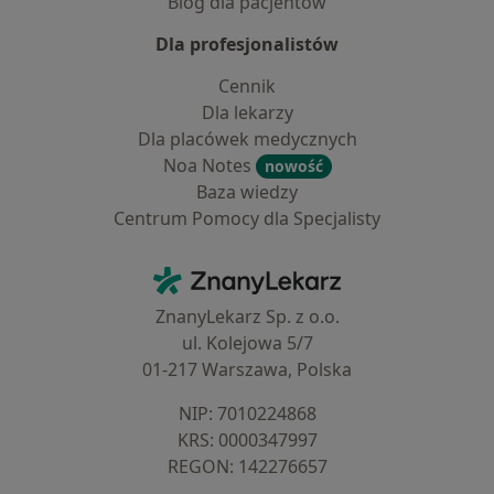
Blog dla pacjentów
Dla profesjonalistów
Cennik
Dla lekarzy
Dla placówek medycznych
Noa Notes
nowość
Baza wiedzy
Centrum Pomocy dla Specjalisty
Kontakt
ZnanyLekarz - Strona główna
ZnanyLekarz Sp. z o.o.
ul. Kolejowa 5/7
01-217 Warszawa, Polska
NIP: ⁠7010224868
KRS: ⁠0000347997
REGON: ⁠142276657