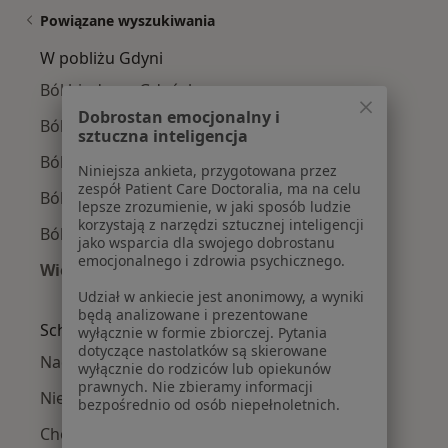
Powiązane wyszukiwania
W pobliżu Gdyni
Ból biodra w Gdańsku
Dobrostan emocjonalny i
Ból biodra w Wejherowie
sztuczna inteligencja
Ból biodra w Sopocie
Niniejsza ankieta, przygotowana przez
zespół Patient Care Doctoralia, ma na celu
Ból biodra w Rumi
lepsze zrozumienie, w jaki sposób ludzie
korzystają z narzędzi sztucznej inteligencji
Ból biodra w Pruszczu Gdańskim
jako wsparcia dla swojego dobrostanu
emocjonalnego i zdrowia psychicznego.
Więcej (12)
Więcej w kategorii: W pobliżu Gdyni
Udział w ankiecie jest anonimowy, a wyniki
będą analizowane i prezentowane
Schorzenia w Gdyni
wyłącznie w formie zbiorczej. Pytania
dotyczące nastolatków są skierowane
Nadciśnienie tętnicze w Gdyni
wyłącznie do rodziców lub opiekunów
prawnych. Nie zbieramy informacji
Niewydolność serca w Gdyni
bezpośrednio od osób niepełnoletnich.
Choroby serca w Gdyni