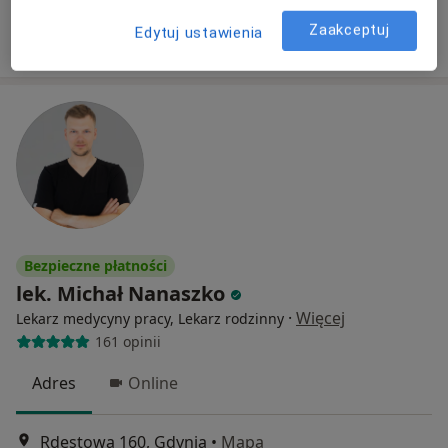
Zaakceptuj
Edytuj ustawienia
Poproś o wizytę
Bezpieczne płatności
lek. Michał Nanaszko
·
Więcej
Lekarz medycyny pracy, Lekarz rodzinny
161 opinii
Adres
Online
Rdestowa 160, Gdynia
•
Mapa