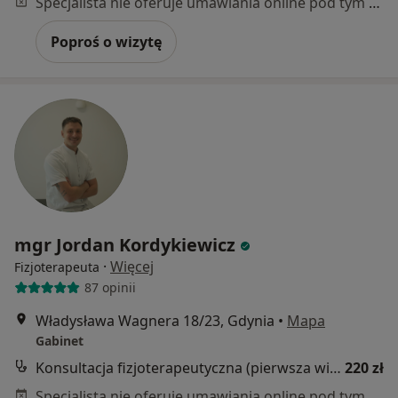
Specjalista nie oferuje umawiania online pod tym adresem.
Poproś o wizytę
mgr Jordan Kordykiewicz
·
Więcej
Fizjoterapeuta
87 opinii
Władysława Wagnera 18/23, Gdynia
•
Mapa
Gabinet
Konsultacja fizjoterapeutyczna (pierwsza wizyta)
220 zł
Specjalista nie oferuje umawiania online pod tym adresem.