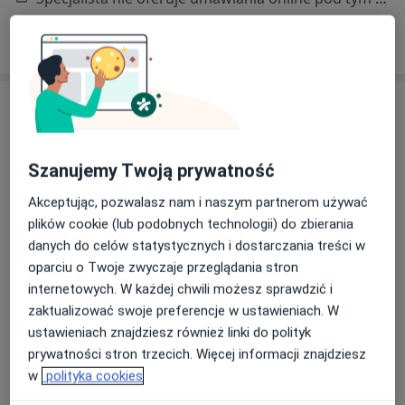
Poproś o wizytę
Szanujemy Twoją prywatność
Akceptując, pozwalasz nam i naszym partnerom używać
plików cookie (lub podobnych technologii) do zbierania
mgr Paweł Knast
danych do celów statystycznych i dostarczania treści w
·
Więcej
Fizjoterapeuta
oparciu o Twoje zwyczaje przeglądania stron
184 opinie
internetowych. W każdej chwili możesz sprawdzić i
zaktualizować swoje preferencje w ustawieniach. W
Janki Bryla 35, Gdynia
•
Mapa
ustawieniach znajdziesz również linki do polityk
Fizjo Soma - Gabinet fizjoterapii i pracy z ciałem
prywatności stron trzecich. Więcej informacji znajdziesz
Konsultacja fizjoterapeutyczna
200 zł
w
polityka cookies
Specjalista nie oferuje umawiania online pod tym adresem.