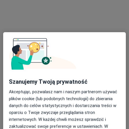
Brak dostępnych specjalistów z wolnymi terminami w tym centrum medycznym.
Pokaż profil
Anes Clinic
Szanujemy Twoją prywatność
·
Więcej
Chirurgia, Chirurgia onkologiczna, Diabetologia
Akceptując, pozwalasz nam i naszym partnerom używać
56 opinii
plików cookie (lub podobnych technologii) do zbierania
Osiedle Przyjaźni 1, Wejherowo
•
Mapa
danych do celów statystycznych i dostarczania treści w
Konsultacja chirurgiczna
250 zł
oparciu o Twoje zwyczaje przeglądania stron
internetowych. W każdej chwili możesz sprawdzić i
Pokaż więcej usług
zaktualizować swoje preferencje w ustawieniach. W