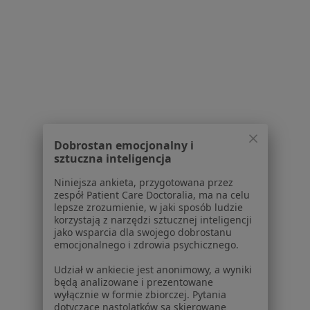
Konsultacja chirurgiczna
Brak ceny
Specjalista nie oferuje umawiania online pod tym adresem.
Poproś o wizytę
1
2
Dobrostan emocjonalny i
Powiązane wyszukiwania
|
Oferty pracy - Chirurg
sztuczna inteligencja
W pobliżu Pucka
Niniejsza ankieta, przygotowana przez
Chirurdzy w Gdańsku
zespół Patient Care Doctoralia, ma na celu
lepsze zrozumienie, w jaki sposób ludzie
Chirurdzy w Gdyni
korzystają z narzędzi sztucznej inteligencji
jako wsparcia dla swojego dobrostanu
Chirurdzy w Sopocie
emocjonalnego i zdrowia psychicznego.
Chirurdzy w Wejherowie
Udział w ankiecie jest anonimowy, a wyniki
będą analizowane i prezentowane
Chirurdzy w Kartuzach
wyłącznie w formie zbiorczej. Pytania
dotyczące nastolatków są skierowane