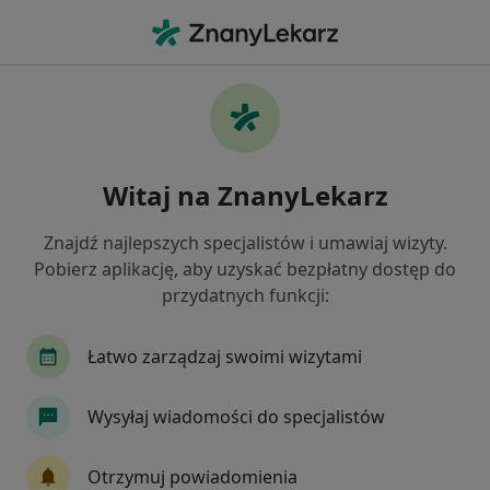
Me
Chirurg • Puck, pomorskie
Filtry
Ubezpieczenie
Mapa
Polecani chirurdzy w Pucku
Witaj na ZnanyLekarz
Jak działają wyniki wyszukiwania
Znajdź najlepszych specjalistów i umawiaj wizyty.
Pobierz aplikację, aby uzyskać bezpłatny dostęp do
Wybierz swoje ubezpieczenie
przydatnych funkcji:
NFZ
Łatwo zarządzaj swoimi wizytami
Wysyłaj wiadomości do specjalistów
Otrzymuj powiadomienia