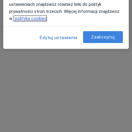
ustawieniach znajdziesz również linki do polityk
prywatności stron trzecich. Więcej informacji znajdziesz
lek. Dagmara
dr n. med.
w
polityka cookies
Radziuk
Aleksandra
chirurg
Ankiewicz
chirurg plastyczny
Zaakceptuj
Edytuj ustawienia
Brak dostępnych specjalistów z wolnymi terminami w tym centrum medycznym.
Pokaż profil
Inni specjaliści w Twojej okolicy
Obecnie nie ma wolnych miejsc. Sprawdź później
nowe oferty.