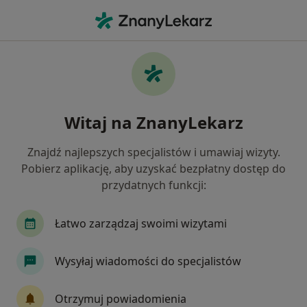
Me
Zmiany Skórne • Dąbrowa Górnicza, śląskie
Filtry
• 1
Ubezpieczenie
Map
Zmiany skórne specjaliści w Dąbrowie
Witaj na ZnanyLekarz
Górniczej
Jak działają wyniki wyszukiwania
Znajdź najlepszych specjalistów i umawiaj wizyty.
Pobierz aplikację, aby uzyskać bezpłatny dostęp do
przydatnych funkcji:
Jakiego specjalisty szukasz?
Chirurg
Łatwo zarządzaj swoimi wizytami
Lekarz wykonujący zabiegi medycyny estetycznej
Wysyłaj wiadomości do specjalistów
Internista
Neurolog
Kardiolog
Otrzymuj powiadomienia