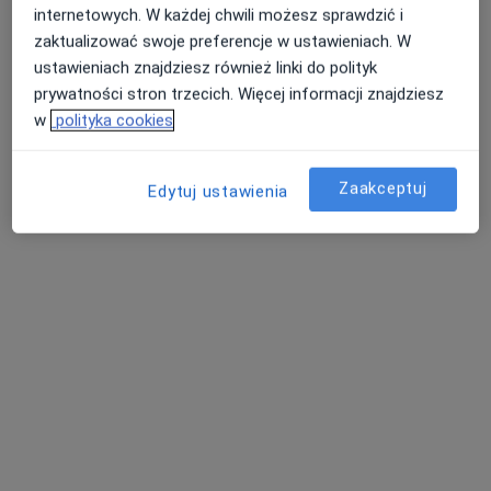
dr n. med. Wiktor Krawczyk
internetowych. W każdej chwili możesz sprawdzić i
·
Więcej
zaktualizować swoje preferencje w ustawieniach. W
Chirurg, Proktolog
124 opinie
ustawieniach znajdziesz również linki do polityk
prywatności stron trzecich. Więcej informacji znajdziesz
Małobądzka 143, Będzin
•
Mapa
w
polityka cookies
LEXMEDICA Centrum Medyczne
Konsultacja chirurgiczna
200 zł
Zaakceptuj
Edytuj ustawienia
Specjalista nie oferuje umawiania online pod tym adresem.
Poproś o wizytę