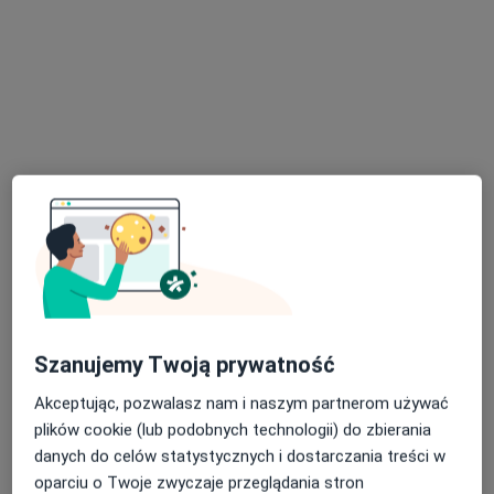
16 opinii
Adres
Online 1
Online 2
Modrzejowska 27, Będzin
•
Mapa
Klinika OdNova
Konsultacja anestezjologiczna
300 zł
Specjalista nie oferuje umawiania online pod tym adresem.
Poproś o wizytę
Szanujemy Twoją prywatność
Akceptując, pozwalasz nam i naszym partnerom używać
plików cookie (lub podobnych technologii) do zbierania
danych do celów statystycznych i dostarczania treści w
oparciu o Twoje zwyczaje przeglądania stron