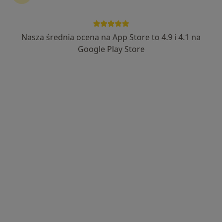
Zobacz więcej
Nasza średnia ocena na App Store to 4.9 i 4.1 na
Google Play Store
lek. Robert Krzysztof Stępień
·
Więcej
Proktolog, Chirurg
79 opinii
Adres 1
Adres 2
Al. Józefa Piłsudskiego 92, Dąbrowa Górnicza
•
Mapa
Poliklinika Dąbrowska Prinn Sp. z o.o.