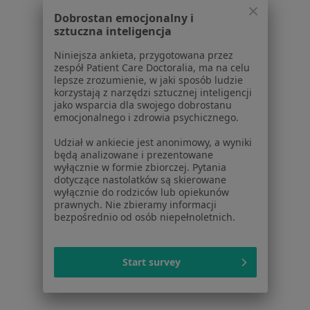
1
2
Dobrostan emocjonalny i
sztuczna inteligencja
Powiązane wyszukiwania
Niniejsza ankieta, przygotowana przez
W pobliżu Dąbrowy Górniczej
zespół Patient Care Doctoralia, ma na celu
lepsze zrozumienie, w jaki sposób ludzie
Zmiany skórne w Katowicach
korzystają z narzędzi sztucznej inteligencji
jako wsparcia dla swojego dobrostanu
Zmiany skórne w Gliwicach
emocjonalnego i zdrowia psychicznego.
Zmiany skórne w Sosnowcu
Udział w ankiecie jest anonimowy, a wyniki
będą analizowane i prezentowane
Zmiany skórne w Tychach
wyłącznie w formie zbiorczej. Pytania
dotyczące nastolatków są skierowane
Zmiany skórne w Chorzowie
wyłącznie do rodziców lub opiekunów
prawnych. Nie zbieramy informacji
Więcej (14)
bezpośrednio od osób niepełnoletnich.
Więcej w kategorii: W pobliżu Dąbrowy Górnic
Schorzenia w Dąbrowie Górniczej
Start survey
Nadciśnienie tętnicze w Dąbrowie Górniczej
Otyłość w Dąbrowie Górniczej