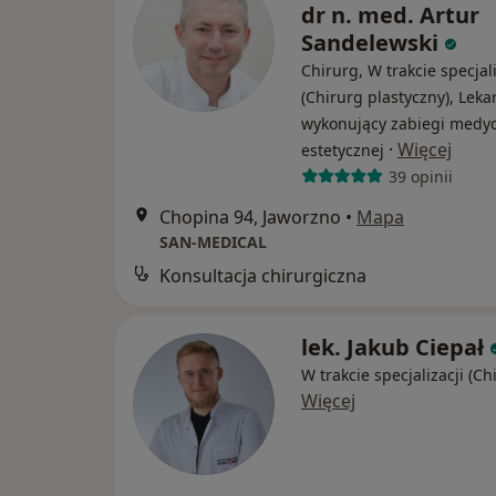
dr n. med. Artur
Sandelewski
Chirurg, W trakcie specjali
(Chirurg plastyczny), Leka
wykonujący zabiegi medy
·
Więcej
estetycznej
39 opinii
Chopina 94, Jaworzno
•
Mapa
SAN-MEDICAL
Konsultacja chirurgiczna
lek. Jakub Ciepał
W trakcie specjalizacji (Ch
Więcej