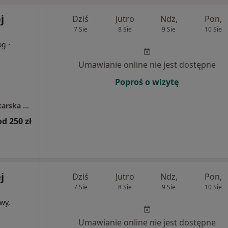
j
Dziś
Jutro
Ndz,
Pon,
7 Sie
8 Sie
9 Sie
10 Sie
·
og
Umawianie online nie jest dostępne
Poproś o wizytę
Indywidualna specjalistyczna praktyczna lekarska MEDICA Andrzej Grabarczyk
od 250 zł
j
Dziś
Jutro
Ndz,
Pon,
7 Sie
8 Sie
9 Sie
10 Sie
wy,
Umawianie online nie jest dostępne