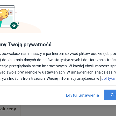
Poproś o wizytę
250 zł
my Twoją prywatność
, pozwalasz nam i naszym partnerom używać plików cookie (lub p
Dziś
Jutro
Ndz,
Pon,
) do zbierania danych do celów statystycznych i dostarczania treśc
7 Sie
8 Sie
9 Sie
10 Sie
zaje przeglądania stron internetowych. W każdej chwili możesz spr
Więcej
wać swoje preferencje w ustawieniach. W ustawieniach znajdziesz ró
prywatności stron trzecich. Więcej informacji znajdziesz w
polityka
Brak kalendarza w Twojej lokalizacji.
Pokaż adresy z kalendarzem
Za
Edytuj ustawienia
rak ceny