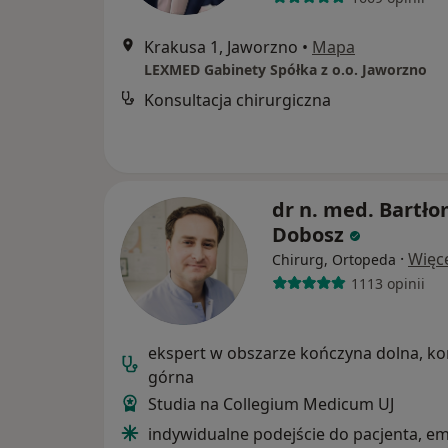
Krakusa 1, Jaworzno
•
Mapa
LEXMED Gabinety Spółka z o.o. Jaworzno
Konsultacja chirurgiczna
dr n. med. Bartło
Dobosz
·
Więc
Chirurg, Ortopeda
1113 opinii
ekspert w obszarze kończyna dolna, k
górna
Studia na Collegium Medicum UJ
indywidualne podejście do pacjenta, e