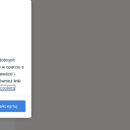
odobnych
Wt,
Śr,
Czw,
i w oparciu o
11 Sie
12 Sie
13 Sie
awdzić i
wnież linki
 cookies
akceptuj