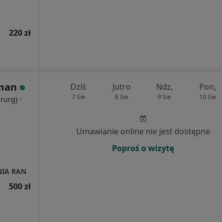
220 zł
hman
Dziś
Jutro
Ndz,
Pon,
7 Sie
8 Sie
9 Sie
10 Sie
·
irurg)
Umawianie online nie jest dostępne
Poproś o wizytę
NIA RAN
500 zł