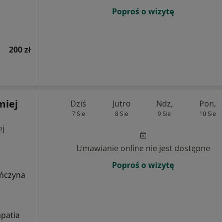
Poproś o wizytę
200 zł
miej
Dziś
Jutro
Ndz,
Pon,
7 Sie
8 Sie
9 Sie
10 Sie
ej
Umawianie online nie jest dostępne
Poproś o wizytę
ończyna
mpatia