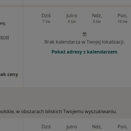
Dziś
Jutro
Ndz,
Pon,
7 Sie
8 Sie
9 Sie
10 Sie
wy,
i
ęcej
Brak kalendarza w Twojej lokalizacji.
Pokaż adresy z kalendarzem
rak ceny
opolskie, w obszarach bliskich Twojemu wyszukiwaniu.
Dziś
Jutro
Ndz,
Pon,