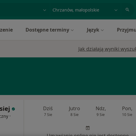
acja, badanie lub nazwisko
miasto lub dzielnica
zenie
Dostępne terminy
Język
Przyjmu
Jak działają wyniki wysz
siej
Dziś
Jutro
Ndz,
Pon,
7 Sie
8 Sie
9 Sie
10 Sie
·
czny
Umawianie online nie jest dostępne