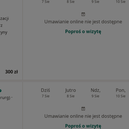
7 Sie
8 Sie
9 Sie
10 Sie
zacji
Umawianie online nie jest dostępne
rz
Poproś o wizytę
cyny
300 zł
Dziś
Jutro
Ndz,
Pon,
7 Sie
8 Sie
9 Sie
10 Sie
·
irurg)
Umawianie online nie jest dostępne
Poproś o wizytę