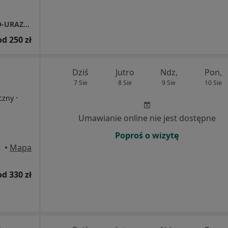
SPECJALISTYCZNY GABINET ORTOPEDYCZNO-URAZOWY BARTŁOMIEJ DOBOSZ
od 250 zł
Dziś
Jutro
Ndz,
Pon,
7 Sie
8 Sie
9 Sie
10 Sie
·
czny
Umawianie online nie jest dostępne
Poproś o wizytę
•
Mapa
od 330 zł