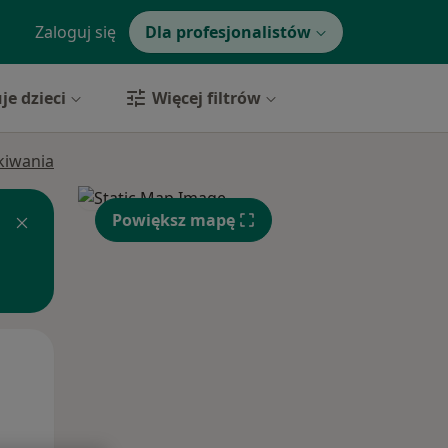
Zaloguj się
Dla profesjonalistów
je dzieci
Więcej filtrów
ukiwania
Powiększ mapę
Wt,
Śr,
Czw,
11 Sie
12 Sie
13 Sie