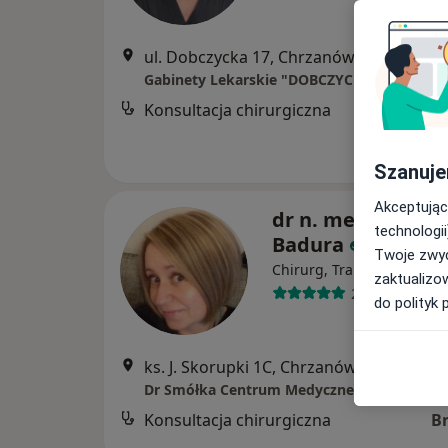
ul. Dobczycka 17, Chrzanów
•
Mapa
Gabinety Lekarskie "DOBCZYCKA 17"
Konsultacja chirurgiczna
Szanuje
Akceptując
dr n. med. Joanna
technologii
Badura
Twoje zwyc
·
Chirurg, Transplantolog
zaktualizo
235 opinii
do polityk 
ks. J. Skorupki 1C, Chrzanów
•
Mapa
Dr Smółka Centrum Medyczne
Konsultacja chirurgiczna
B