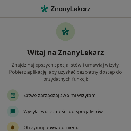
Me
Przerost Prostaty • Chrzanów, małopolskie
Filtry
• 1
Ubezpieczenie
Map
Przerost prostaty specjaliści w Chrzanowie
Witaj na ZnanyLekarz
Jak działają wyniki wyszukiwania
Znajdź najlepszych specjalistów i umawiaj wizyty.
Pobierz aplikację, aby uzyskać bezpłatny dostęp do
Jakiego specjalisty szukasz?
przydatnych funkcji:
Urolog
Chirurg
Neurolog
Ginekolog
Łatwo zarządzaj swoimi wizytami
Wysyłaj wiadomości do specjalistów
Otrzymuj powiadomienia