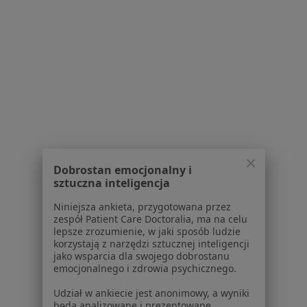
Serwis
Regulamin
Polityka prywatności pacjentów
Polityka prywatności profesjonalistów
Polityka prywatności dla profesjonalistów, których
dane pozyskaliśmy samodzielnie
Polityka cookies
Jak działają wyniki wyszukiwania
Dobrostan emocjonalny i
Dostępność
sztuczna inteligencja
O nas
Niniejsza ankieta, przygotowana przez
Praca
Rekrutujemy!
zespół Patient Care Doctoralia, ma na celu
Partnerzy
lepsze zrozumienie, w jaki sposób ludzie
korzystają z narzędzi sztucznej inteligencji
Centrum prasowe
jako wsparcia dla swojego dobrostanu
Kontakt
emocjonalnego i zdrowia psychicznego.
Dla pacjentów
Udział w ankiecie jest anonimowy, a wyniki
będą analizowane i prezentowane