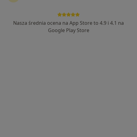
Nasza średnia ocena na App Store to 4.9 i 4.1 na
Bezpieczne płatności
Google Play Store
Kamil Szulewski
·
Więcej
W trakcie specjalizacji (Urolog)
8 opinii
Świętokrzyska 86, Chrzanów
•
Mapa
MSM Clinic
Konsultacja urologiczna
250 zł
Specjalista nie oferuje umawiania online pod tym adresem.
Poproś o wizytę