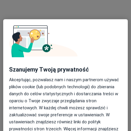
Bezpieczne płatności
MSM Clinic
·
Więcej
Ginekologia, Położnictwo, Ortopedia
1585 opinii
Świętokrzyska 86, Chrzanów
•
Mapa
Szanujemy Twoją prywatność
Konsultacja ginekologiczna
190 zł
Akceptując, pozwalasz nam i naszym partnerom używać
Pokaż więcej usług
plików cookie (lub podobnych technologii) do zbierania
danych do celów statystycznych i dostarczania treści w
oparciu o Twoje zwyczaje przeglądania stron
dr n. med. Maciej
Dominika
lek. Krzysztof Pandel
internetowych. W każdej chwili możesz sprawdzić i
Bodzek
Chmielewska
ginekolog
zaktualizować swoje preferencje w ustawieniach. W
ginekolog
ginekolog
ustawieniach znajdziesz również linki do polityk
Zobacz wszystkich 15 specjalistów
prywatności stron trzecich. Więcej informacji znajdziesz