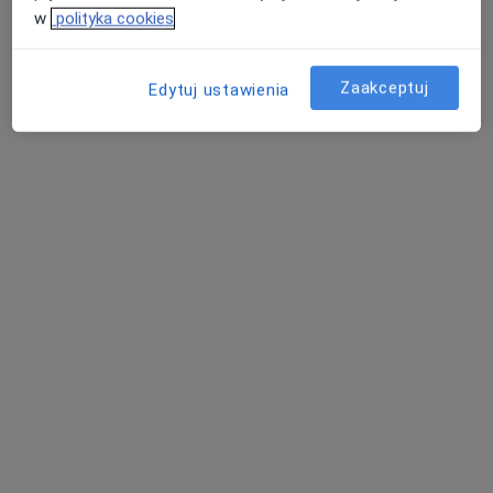
w
polityka cookies
Brak dostępnych specjalistów z wolnymi terminami w tym centrum medycznym.
Pokaż profil
Zaakceptuj
Edytuj ustawienia
dr Jakub Szmer
·
Więcej
Urolog, Androlog
641 opinii
Adres
Online
Oświęcimska 3, Chrzanów
•
Mapa