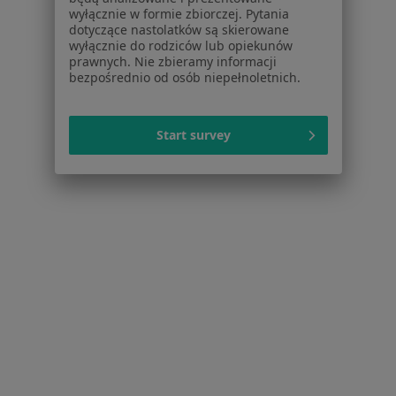
Lekarze
wyłącznie w formie zbiorczej. Pytania
dotyczące nastolatków są skierowane
Placówki medyczne
wyłącznie do rodziców lub opiekunów
Pytania i odpowiedzi
prawnych. Nie zbieramy informacji
Usługi i zabiegi
bezpośrednio od osób niepełnoletnich.
Choroby
Pomoc
Start survey
Aplikacje mobilne
Blog dla pacjentów
Dla profesjonalistów
Cennik
Dla lekarzy
Dla placówek medycznych
Noa Notes
nowość
Baza wiedzy
Centrum Pomocy dla Specjalisty
Kontakt
ZnanyLekarz - Strona główna