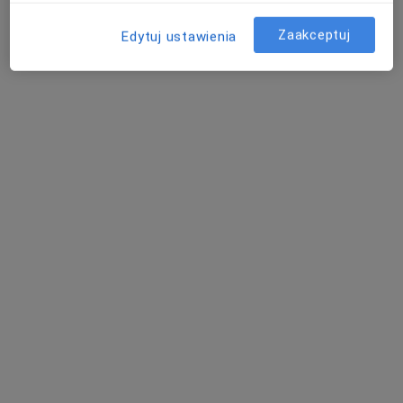
Zaakceptuj
Edytuj ustawienia
Bezpieczne płatności
MSM Clinic
·
Więcej
Ginekologia, Położnictwo, Ortopedia
1585 opinii
Świętokrzyska 86, Chrzanów
•
Mapa
Konsultacja ginekologiczna
190 zł
Pokaż więcej usług
dr n. med. Maciej
Dominika
lek. Krzysztof Pandel