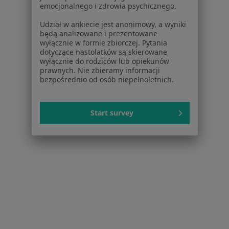
emocjonalnego i zdrowia psychicznego.
Udział w ankiecie jest anonimowy, a wyniki
będą analizowane i prezentowane
wyłącznie w formie zbiorczej. Pytania
Serwis
dotyczące nastolatków są skierowane
wyłącznie do rodziców lub opiekunów
Regulamin
prawnych. Nie zbieramy informacji
Polityka prywatności pacjentów
bezpośrednio od osób niepełnoletnich.
Polityka prywatności profesjonalistów
Polityka prywatności dla profesjonalistów, których
dane pozyskaliśmy samodzielnie
Start survey
Polityka cookies
Jak działają wyniki wyszukiwania
Dostępność
O nas
Praca
Rekrutujemy!
Partnerzy
Centrum prasowe
Kontakt