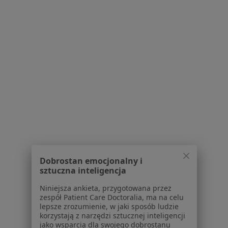
Więcej (14)
Więcej w kategorii: W pobliżu Chrzanowa
Schorzenia w Chrzanowie
Niewydolność serca w Chrzanowie
Choroba niedokrwienna serca w Chrzanowie
Nadciśnienie tętnicze w Chrzanowie
Infekcje dróg oddechowych w Chrzanowie
Rak płuc w Chrzanowie
Więcej (15)
Dobrostan emocjonalny i
Więcej w kategorii: Schorzenia w Chrzanowie
sztuczna inteligencja
Niniejsza ankieta, przygotowana przez
zespół Patient Care Doctoralia, ma na celu
Nietrzymanie Moczu Specjaliści W Chrzanowie
lepsze zrozumienie, w jaki sposób ludzie
korzystają z narzędzi sztucznej inteligencji
jako wsparcia dla swojego dobrostanu