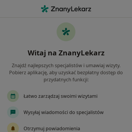
Me
Nietrzymanie Moczu • Chrzanów, małopolskie
Filtry
• 1
Ubezpieczenie
Map
Nietrzymanie moczu specjaliści w
Witaj na ZnanyLekarz
Chrzanowie
Jak działają wyniki wyszukiwania
Znajdź najlepszych specjalistów i umawiaj wizyty.
Pobierz aplikację, aby uzyskać bezpłatny dostęp do
przydatnych funkcji:
Jakiego specjalisty szukasz?
Urolog
Ginekolog
Fizjoterapeuta
Chi
Łatwo zarządzaj swoimi wizytami
Wysyłaj wiadomości do specjalistów
Otrzymuj powiadomienia