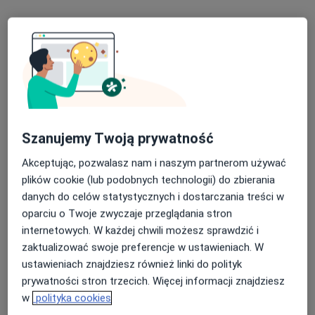
dr n. med. Maciej Bodzek
·
Więcej
Ginekolog
380 opinii
Szanujemy Twoją prywatność
Adres 1
Adres 2
Akceptując, pozwalasz nam i naszym partnerom używać
plików cookie (lub podobnych technologii) do zbierania
Świętokrzyska 86, Chrzanów
•
Mapa
danych do celów statystycznych i dostarczania treści w
MSM Clinic
oparciu o Twoje zwyczaje przeglądania stron
Konsultacja ginekologiczna
310 zł
internetowych. W każdej chwili możesz sprawdzić i
Specjalista nie oferuje umawiania online pod tym adresem.
zaktualizować swoje preferencje w ustawieniach. W
ustawieniach znajdziesz również linki do polityk
Poproś o wizytę
prywatności stron trzecich. Więcej informacji znajdziesz
w
polityka cookies