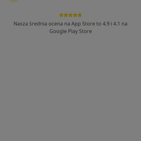
Nasza średnia ocena na App Store to 4.9 i 4.1 na
Google Play Store
Bezpieczne płatności
Kamil Szulewski
·
Więcej
W trakcie specjalizacji (Urolog)
8 opinii
Świętokrzyska 86, Chrzanów
•
Mapa
MSM Clinic
Konsultacja urologiczna
250 zł
Specjalista nie oferuje umawiania online pod tym adresem.
Poproś o wizytę