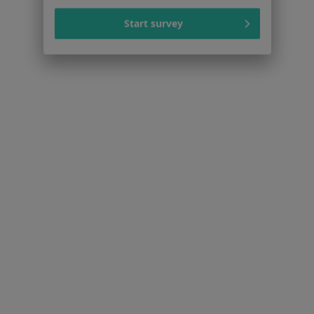
O nas
Start survey
Praca
Rekrutujemy!
Partnerzy
Centrum prasowe
Kontakt
Dla pacjentów
Lekarze
Placówki medyczne
Pytania i odpowiedzi
Usługi i zabiegi
Choroby
Pomoc
Aplikacje mobilne
Blog dla pacjentów
Dla profesjonalistów
Cennik
Dla lekarzy