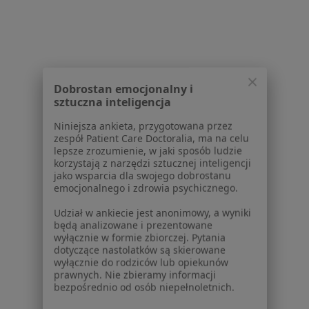
Więcej w kategorii: Najczęście leczone chorob
Strona Główna
Chirurg
Bytom
Imed24
Zmień miasto
Zmień miasto
Zmień mia
Dobrostan emocjonalny i
sztuczna inteligencja
Niniejsza ankieta, przygotowana przez
zespół Patient Care Doctoralia, ma na celu
lepsze zrozumienie, w jaki sposób ludzie
Serwis
korzystają z narzędzi sztucznej inteligencji
jako wsparcia dla swojego dobrostanu
Regulamin
emocjonalnego i zdrowia psychicznego.
Polityka prywatności pacjentów
Udział w ankiecie jest anonimowy, a wyniki
Polityka prywatności profesjonalistów
będą analizowane i prezentowane
Polityka prywatności dla profesjonalistów, których
wyłącznie w formie zbiorczej. Pytania
dotyczące nastolatków są skierowane
dane pozyskaliśmy samodzielnie
wyłącznie do rodziców lub opiekunów
Polityka cookies
prawnych. Nie zbieramy informacji
Jak działają wyniki wyszukiwania
bezpośrednio od osób niepełnoletnich.
Dostępność