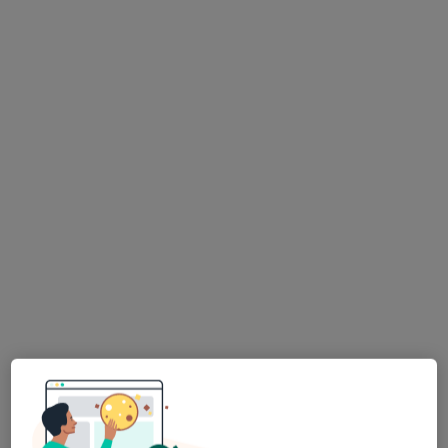
AVIMED PLUS - Grupa AVIMED
·
Więcej
Chirurgia, Interna, Kardiologia
2 opinie
Ks.J.Popiełuszki 50, Piekary Śląskie
•
Mapa
Badania chirurgiczne
Pokaż więcej usług
Brak dostępnych specjalistów z wolnymi terminami w tym centrum medycznym.
Pokaż profil