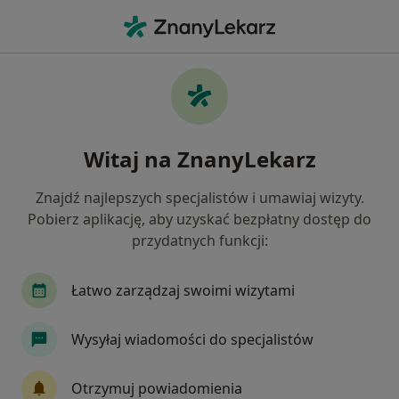
Me
Chirurg • Bytom, Polska
Filtry
Ubezpieczenie:
iMed24
20 polecanych chirurgów w Bytomiu z
Witaj na ZnanyLekarz
IMed24
Jak działają wyniki wyszukiwania
Znajdź najlepszych specjalistów i umawiaj wizyty.
Pobierz aplikację, aby uzyskać bezpłatny dostęp do
przydatnych funkcji:
Łatwo zarządzaj swoimi wizytami
Wysyłaj wiadomości do specjalistów
dr n. med. Krzysztof Klakla
Otrzymuj powiadomienia
·
Więcej
Chirurg, Chirurg onkologiczny