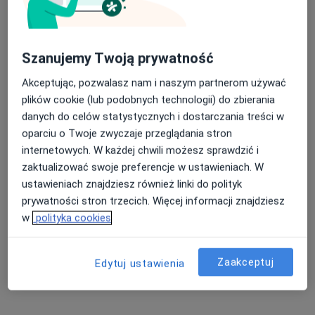
lek. Dariusz Stępień
·
Więcej
Chirurg, Proktolog
39 opinii
Szanujemy Twoją prywatność
Plac S. Żeromskiego 1, Bytom
•
Mapa
AVIMED - Grupa AVIMED
Akceptując, pozwalasz nam i naszym partnerom używać
Akceptuje iMed24
plików cookie (lub podobnych technologii) do zbierania
danych do celów statystycznych i dostarczania treści w
Konsultacja chirurgiczna
Brak ceny
oparciu o Twoje zwyczaje przeglądania stron
Specjalista nie oferuje umawiania online pod tym adresem.
internetowych. W każdej chwili możesz sprawdzić i
zaktualizować swoje preferencje w ustawieniach. W
Poproś o wizytę
ustawieniach znajdziesz również linki do polityk
prywatności stron trzecich. Więcej informacji znajdziesz
w
polityka cookies
Zaakceptuj
Edytuj ustawienia