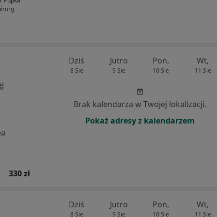
r Pupka
hirurg
Dziś
Jutro
Pon,
Wt,
8 Sie
9 Sie
10 Sie
11 Sie
j
Brak kalendarza w Twojej lokalizacji.
Pokaż adresy z kalendarzem
pa
330 zł
Dziś
Jutro
Pon,
Wt,
8 Sie
9 Sie
10 Sie
11 Sie