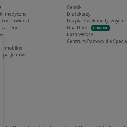
e
Cennik
ki medyczne
Dla lekarzy
a i odpowiedzi
Dla placówek medycznych
i zabiegi
Noa Notes
nowość
by
Baza wiedzy
Centrum Pomocy dla Specjal
cje mobilne
la pacjentów