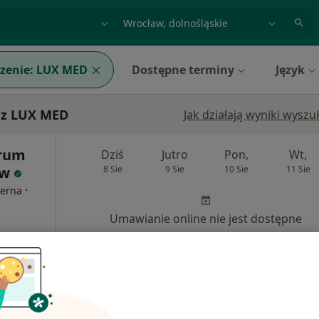
acja, badanie lub nazwisko
miasto lub dzielnica
zenie:
LUX MED
Dostępne terminy
Język
 z LUX MED
Jak działają wyniki wysz
trum
Dziś
Jutro
Pon,
Wt,
aw
8 Sie
9 Sie
10 Sie
11 Sie
·
terna
Umawianie online nie jest dostępne
Pokaż profil
250 zł