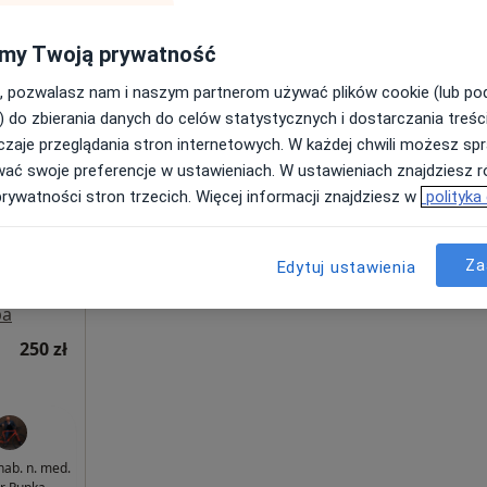
Mikołajków
my Twoją prywatność
hirurg
, pozwalasz nam i naszym partnerom używać plików cookie (lub p
) do zbierania danych do celów statystycznych i dostarczania treśc
zaje przeglądania stron internetowych. W każdej chwili możesz spr
Dziś
Jutro
Pon,
Wt,
wać swoje preferencje w ustawieniach. W ustawieniach znajdziesz ró
8 Sie
9 Sie
10 Sie
11 Sie
prywatności stron trzecich. Więcej informacji znajdziesz w
polityka
·
ologia
Umawianie online nie jest dostępne
Za
Edytuj ustawienia
Pokaż profil
pa
250 zł
 hab. n. med.