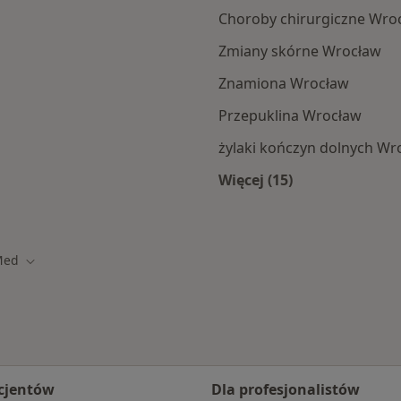
Choroby chirurgiczne Wro
Zmiany skórne Wrocław
Znamiona Wrocław
Przepuklina Wrocław
żylaki kończyn dolnych Wr
Więcej (15)
amach LUX MED
Więcej w kategorii: 
Med
sto
Zmień miasto
cjentów
Dla profesjonalistów