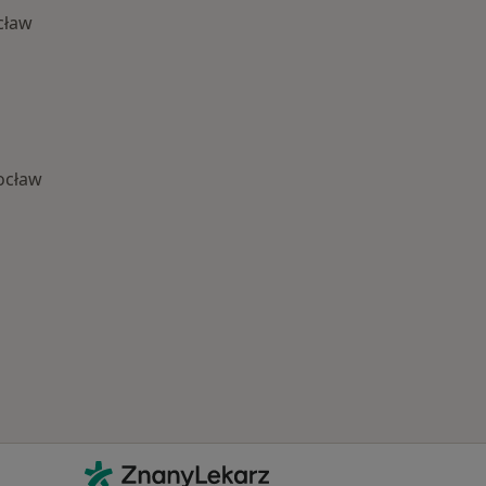
cław
ocław
Najczęście leczone choroby
Kontakt
ZnanyLekarz - Strona główna