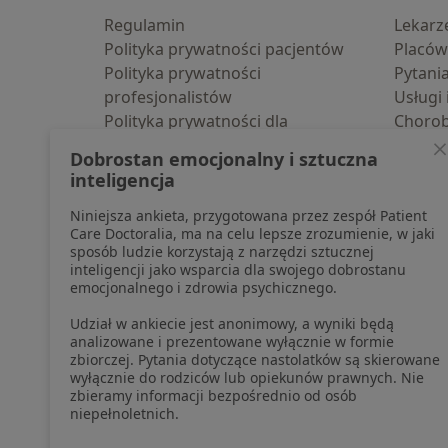
Regulamin
Lekarz
Polityka prywatności pacjentów
Placów
Polityka prywatności
Pytani
profesjonalistów
Usługi 
Polityka prywatności dla
Choro
profesjonalistów, których dane
Pomoc
Dobrostan emocjonalny i sztuczna
pozyskaliśmy samodzielnie
Aplika
inteligencja
Polityka cookies
Blog d
Niniejsza ankieta, przygotowana przez zespół Patient
Jak działają wyniki wyszukiwania
Care Doctoralia, ma na celu lepsze zrozumienie, w jaki
Dostępność
sposób ludzie korzystają z narzędzi sztucznej
O nas
inteligencji jako wsparcia dla swojego dobrostanu
emocjonalnego i zdrowia psychicznego.
Praca
Rekrutujemy!
Partnerzy
Udział w ankiecie jest anonimowy, a wyniki będą
Centrum prasowe
analizowane i prezentowane wyłącznie w formie
zbiorczej. Pytania dotyczące nastolatków są skierowane
Kontakt
wyłącznie do rodziców lub opiekunów prawnych. Nie
zbieramy informacji bezpośrednio od osób
niepełnoletnich.