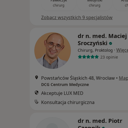
Pawełczyk
Medyński
Artu
chirurg
chirurg
c
Zobacz wszystkich 9 specjalistów
dr n. med. Maciej
Sroczyński
·
Więce
Chirurg, Proktolog
23 opinie
Powstańców Śląskich 48, Wrocław
•
Ma
DCG Centrum Medyczne
Akceptuje LUX MED
Konsultacja chirurgiczna
dr n. med. Piotr
Czopnik