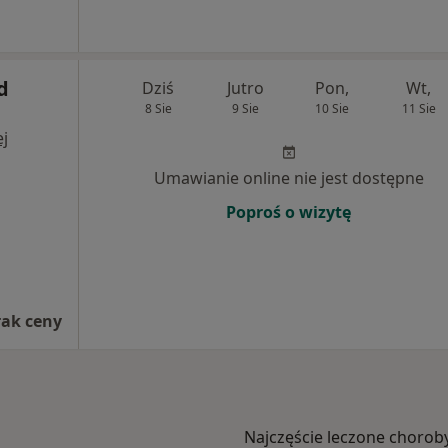
d
Dziś
Jutro
Pon,
Wt,
8 Sie
9 Sie
10 Sie
11 Sie
j
Umawianie online nie jest dostępne
Poproś o wizytę
rak ceny
Najczęście leczone chorob