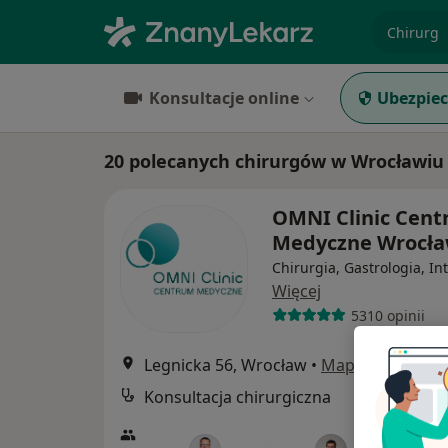
specjaliz
Konsultacje online
Ubezpiec
20 polecanych chirurgów w Wrocławiu
OMNI Clinic Cen
Medyczne Wrocł
Chirurgia, Gastrologia, In
Więcej
5310 opinii
Legnicka 56, Wrocław
•
Mapa
Konsultacja chirurgiczna