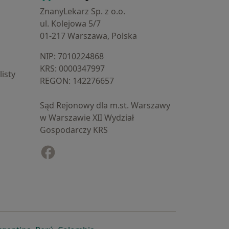
ZnanyLekarz Sp. z o.o.
ul. Kolejowa 5/7
01-217 Warszawa, Polska
NIP: ⁠7010224868
KRS: ⁠0000347997
isty
REGON: ⁠142276657
Sąd Rejonowy dla m.st. Warszawy
w Warszawie XII Wydział
Gospodarczy KRS
Facebook
otwiera się w nowej karcie