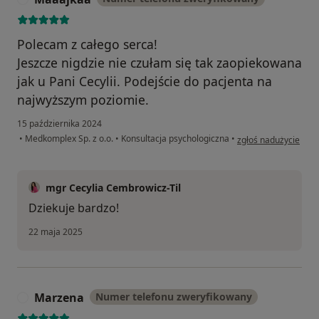
Polecam z całego serca!
Jeszcze nigdzie nie czułam się tak zaopiekowana
jak u Pani Cecylii. Podejście do pacjenta na
najwyższym poziomie.
15 października 2024
w opinii użytkownik
•
Medkomplex Sp. z o.o.
•
Konsultacja psychologiczna
•
zgłoś nadużycie
mgr Cecylia Cembrowicz-Til
Dziekuje bardzo!
22 maja 2025
Marzena
Numer telefonu zweryfikowany
M