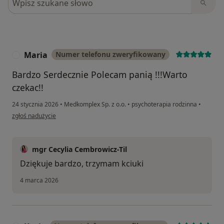
Maria
Numer telefonu zweryfikowany
M
Bardzo Serdecznie Polecam panią !!!Warto
czekac!!
24 stycznia 2026
•
Medkomplex Sp. z o.o.
•
psychoterapia rodzinna
•
w opinii użytkownika Maria
zgłoś nadużycie
mgr Cecylia Cembrowicz-Til
Dziękuje bardzo, trzymam kciuki
4 marca 2026