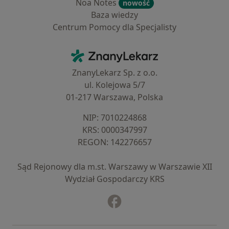
Noa Notes
nowość
Baza wiedzy
Centrum Pomocy dla Specjalisty
Kontakt
ZnanyLekarz - Strona główna
ZnanyLekarz Sp. z o.o.
ul. Kolejowa 5/7
01-217 Warszawa, Polska
NIP: ⁠7010224868
KRS: ⁠0000347997
REGON: ⁠142276657
Sąd Rejonowy dla m.st. Warszawy w Warszawie XII
Wydział Gospodarczy KRS
Facebook
otwiera się w nowej karcie