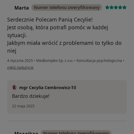
Marta
Numer telefonu zweryfikowany
M
Serdecznie Polecam Panią Cecylie!
Jest osobą, która potrafi pomóc w każdej
sytuacji.
Jakbym miała wrócić z problemami to tylko do
niej
4 stycznia 2025
•
Medkomplex Sp. z o.o.
•
Konsultacja psychologiczna
•
w opinii użytkownika Marta
zgłoś nadużycie
mgr Cecylia Cembrowicz-Til
Bardzo dziekuje!
22 maja 2025
Maaajkaa
Numer telefonu zweryfikowany
M