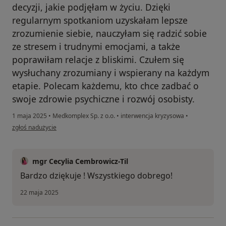
decyzji, jakie podjęłam w życiu. Dzięki
regularnym spotkaniom uzyskałam lepsze
zrozumienie siebie, nauczyłam się radzić sobie
ze stresem i trudnymi emocjami, a także
poprawiłam relacje z bliskimi. Czułem się
wysłuchany zrozumiany i wspierany na każdym
etapie. Polecam każdemu, kto chce zadbać o
swoje zdrowie psychiczne i rozwój osobisty.
1 maja 2025
•
Medkomplex Sp. z o.o.
•
interwencja kryzysowa
•
w opinii użytkownika Nikodem
zgłoś nadużycie
mgr Cecylia Cembrowicz-Til
Bardzo dziękuje ! Wszystkiego dobrego!
22 maja 2025