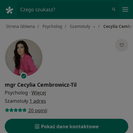
Me
Czego szukasz?
Strona Główna
Psycholog
Szamotuły
Cecylia Cembro
Zmień miasto
mgr
Cecylia Cembrowicz-Til
O specjalizacjach
Psycholog
·
Więcej
Szamotuły
1 adres
20 opinii
Pokaż dane kontaktowe