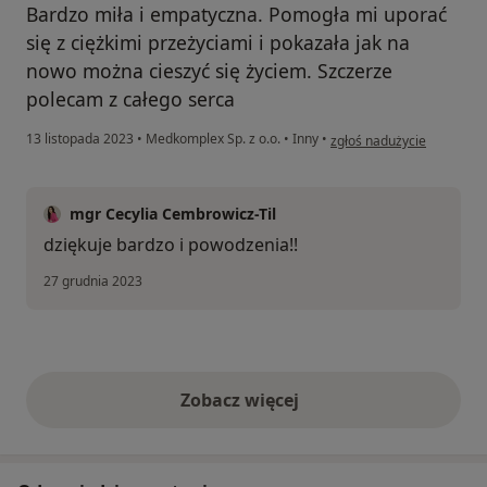
Bardzo miła i empatyczna. Pomogła mi uporać
się z ciężkimi przeżyciami i pokazała jak na
nowo można cieszyć się życiem. Szczerze
polecam z całego serca
w opinii użytkownika Patry
13 listopada 2023
•
Medkomplex Sp. z o.o.
•
Inny
•
zgłoś nadużycie
mgr Cecylia Cembrowicz-Til
dziękuje bardzo i powodzenia!!
27 grudnia 2023
Zobacz więcej
opinie powyżej