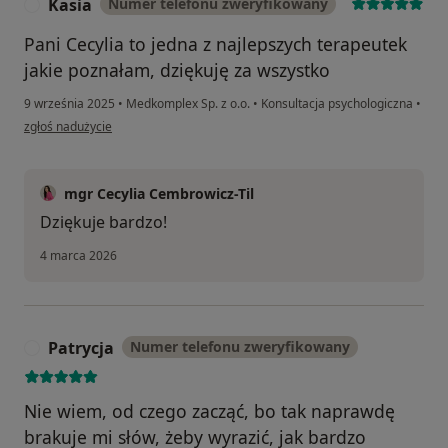
Kasia
Numer telefonu zweryfikowany
K
Pani Cecylia to jedna z najlepszych terapeutek
jakie poznałam, dziękuję za wszystko
9 września 2025
•
Medkomplex Sp. z o.o.
•
Konsultacja psychologiczna
•
w opinii użytkownika Kasia
zgłoś nadużycie
mgr Cecylia Cembrowicz-Til
Dziękuje bardzo!
4 marca 2026
Patrycja
Numer telefonu zweryfikowany
P
Nie wiem, od czego zacząć, bo tak naprawdę
brakuje mi słów, żeby wyrazić, jak bardzo