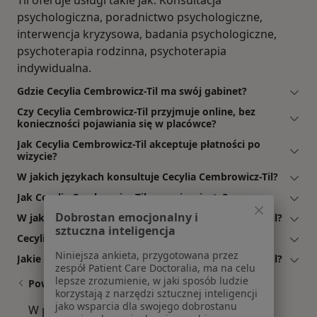
Til oferuje usługi takie jak: Konsultacja
psychologiczna, poradnictwo psychologiczne,
interwencja kryzysowa, badania psychologiczne,
psychoterapia rodzinna, psychoterapia
indywidualna.
Gdzie Cecylia Cembrowicz-Til ma swój gabinet?
Czy Cecylia Cembrowicz-Til przyjmuje online, bez
konieczności pojawiania się w placówce?
Jak Cecylia Cembrowicz-Til akceptuje płatności po
wizycie?
W jakich językach konsultuje Cecylia Cembrowicz-Til?
Jak Cecylia Cembrowicz-Til umawia wizyty?
Dobrostan emocjonalny i
W jakich godzinach przyjmuje Cecylia Cembrowicz-Til?
sztuczna inteligencja
Cecylia Cembrowicz-Til: co mówią pacjenci?
Niniejsza ankieta, przygotowana przez
Jakie ubezpieczenia akceptuje Cecylia Cembrowicz-Til?
zespół Patient Care Doctoralia, ma na celu
lepsze zrozumienie, w jaki sposób ludzie
Powiązane wyszukiwania
korzystają z narzędzi sztucznej inteligencji
jako wsparcia dla swojego dobrostanu
W pobliżu Szamotuł