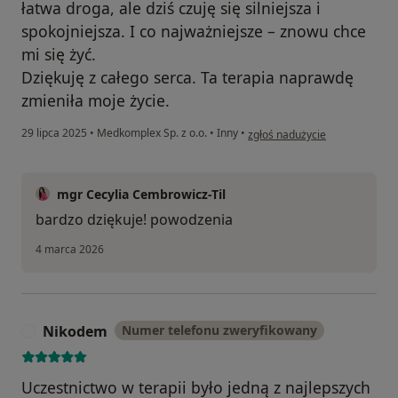
łatwa droga, ale dziś czuję się silniejsza i
spokojniejsza. I co najważniejsze – znowu chce
mi się żyć.
Dziękuję z całego serca. Ta terapia naprawdę
zmieniła moje życie.
w opinii użytkownika Patrycja
29 lipca 2025
•
Medkomplex Sp. z o.o.
•
Inny
•
zgłoś nadużycie
mgr Cecylia Cembrowicz-Til
bardzo dziękuje! powodzenia
4 marca 2026
Nikodem
Numer telefonu zweryfikowany
N
Uczestnictwo w terapii było jedną z najlepszych