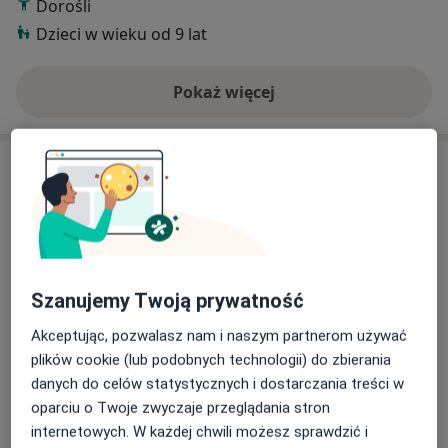
Dorośli
Dzieci w wieku od 9 lat
Pokaż więcej
o doświadczeniu
Usługi i ceny
Konsultacja psychologiczna
Od 250 zł
Szczegóły
Psychoterapia indywidualna
Szanujemy Twoją prywatność
Od 180 zł
Szczegóły
Akceptując, pozwalasz nam i naszym partnerom używać
plików cookie (lub podobnych technologii) do zbierania
Badania psychologiczne
danych do celów statystycznych i dostarczania treści w
Od 300 zł
Szczegóły
oparciu o Twoje zwyczaje przeglądania stron
internetowych. W każdej chwili możesz sprawdzić i
Interwencja kryzysowa