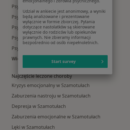
emocjonalnego i zdrowia psychicznego.
Psycholodzy w Poznaniu
Udział w ankiecie jest anonimowy, a wyniki
Psycholodzy w Swarzędzu
będą analizowane i prezentowane
wyłącznie w formie zbiorczej. Pytania
Psycholodzy w
dotyczące nastolatków są skierowane
wyłącznie do rodziców lub opiekunów
Psycholodzy w Tarnowie Podgórnym
prawnych. Nie zbieramy informacji
bezpośrednio od osób niepełnoletnich.
Psycholodzy w Suchym Lasie
Więcej (14)
Start survey
Więcej w kategorii: W pobliżu Szamotuł
Najczęście leczone choroby
Kryzys emocjonalny w Szamotułach
Zaburzenia nastroju w Szamotułach
Depresja w Szamotułach
Zaburzenia emocjonalne w Szamotułach
Lęki w Szamotułach