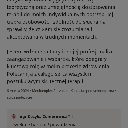
teoretyczną oraz umiejętnością dostosowania
terapii do moich indywidualnych potrzeb. Jej
ciepła osobowość i zdolność do słuchania
sprawiły, że czułam się zrozumiana i
akceptowana w trudnych momentach.
Jestem wdzięczna Cecylii za jej profesjonalizm,
zaangażowanie i wsparcie, które odegrały
kluczową rolę w moim procesie zdrowienia.
Polecam ją z całego serca wszystkim
poszukującym skutecznej terapii.
6 marca 2024
•
Medkomplex Sp. z o.o.
•
Konsultacja psychologiczna
•
w opinii użytkownika Aleksandra
zgłoś nadużycie
mgr Cecylia Cembrowicz-Til
Dziękuje bardzo!! powodzenia!