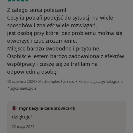
Z całego serca polecam!
Cecylia potrafi podejść do sytuacji na wiele
sposobów i znaleźć wiele rozwiązań,
jest osobą przy której bez problemu można się
otworzyć i czuć zrozumienie.
Miejsce bardzo swobodne i przytulne.
Osobiście jestem bardzo zadowolona z efektów
współpracy i cieszę się że trafiłam na
odpowiednią osobę.
10 czerwca 2024
•
Medkomplex Sp. z o.o.
•
Konsultacja psychologiczna
w opinii użytkownika Marzena
•
zgłoś nadużycie
mgr Cecylia Cembrowicz-Til
dziękuje!
22 maja 2025