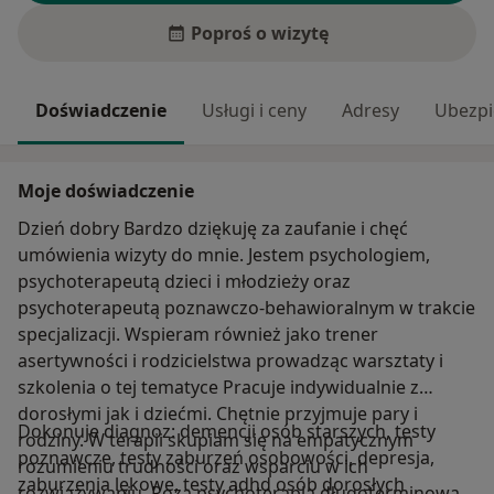
Poproś o wizytę
Doświadczenie
Usługi i ceny
Adresy
Ubezpi
Moje doświadczenie
Dzień dobry Bardzo dziękuję za zaufanie i chęć
umówienia wizyty do mnie. Jestem psychologiem,
psychoterapeutą dzieci i młodzieży oraz
psychoterapeutą poznawczo-behawioralnym w trakcie
specjalizacji. Wspieram również jako trener
asertywności i rodzicielstwa prowadząc warsztaty i
szkolenia o tej tematyce Pracuje indywidualnie z
dorosłymi jak i dziećmi. Chętnie przyjmuje pary i
Dokonuje diagnoz: demencji osób starszych, testy
rodziny. W terapii skupiam się na empatycznym
poznawcze, testy zaburzeń osobowości, depresja,
rozumieniu trudności oraz wsparciu w ich
zaburzenia lękowe, testy adhd osób dorosłych
rozwiązywaniu. Poza psychoterapią długoterminową,