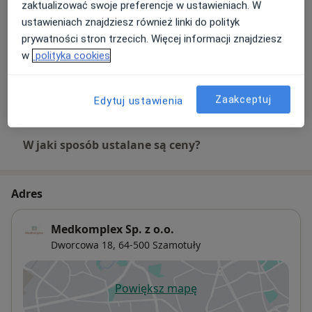
zaktualizować swoje preferencje w ustawieniach. W
350 zł
Szczegóły
ustawieniach znajdziesz również linki do polityk
prywatności stron trzecich. Więcej informacji znajdziesz
Poradnictwo psychologiczne
w
polityka cookies
Od 250 zł
Szczegóły
+ 1 usługa
Zaakceptuj
Edytuj ustawienia
W jaki sposób ustalane są ceny?
Adres
Medkomplex Sp. z o.o.
Dworcowa 18,
64-500
Szamotuły
Powiększ mapę
otwiera się w nowej karcie