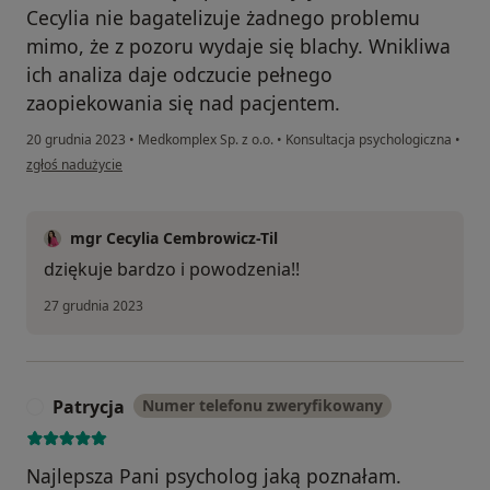
Cecylia nie bagatelizuje żadnego problemu
mimo, że z pozoru wydaje się blachy. Wnikliwa
ich analiza daje odczucie pełnego
zaopiekowania się nad pacjentem.
20 grudnia 2023
•
Medkomplex Sp. z o.o.
•
Konsultacja psychologiczna
•
w opinii użytkownika Łukasz
zgłoś nadużycie
mgr Cecylia Cembrowicz-Til
dziękuje bardzo i powodzenia!!
27 grudnia 2023
Patrycja
Numer telefonu zweryfikowany
P
Najlepsza Pani psycholog jaką poznałam.