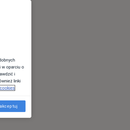
odobnych
i w oparciu o
awdzić i
wnież linki
 cookies
akceptuj