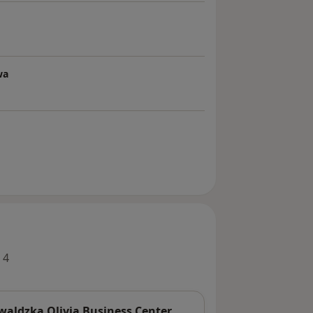
wa
 4
aldzka Olivia Business Center