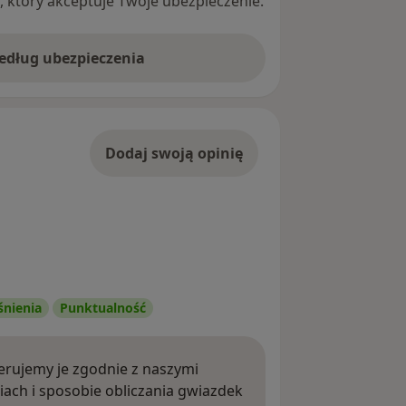
ę, który akceptuje Twoje ubezpieczenie.
według ubezpieczenia
Dodaj swoją opinię
śnienia
Punktualność
rujemy je zgodnie z naszymi
iach i sposobie obliczania gwiazdek