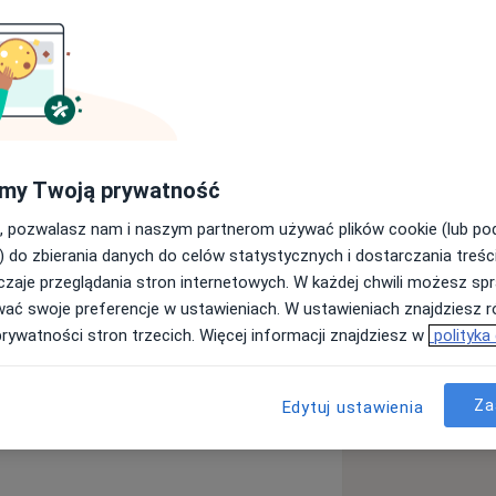
 Gdańskiego Uniwersytetu
9 roku. Obecnie jestem w trakcie
rządu Ruchu w Klinice Ortopedii i
Uniwersytetu Medycznego w szpitalu
ę także zajęcia dla kierunku
my Twoją prywatność
 jak i zagranicznych. Do moich
, pozwalasz nam i naszym partnerom używać plików cookie (lub p
nia i zespoły bólowe kręgosłupa,
) do zbierania danych do celów statystycznych i dostarczania treśc
acyjne. Systematycznie pogłębiam
zaje przeglądania stron internetowych. W każdej chwili możesz spr
u
 kursach, zjazdach i sympozjach w
wać swoje preferencje w ustawieniach. W ustawieniach znajdziesz ró
prywatności stron trzecich. Więcej informacji znajdziesz w
polityka
a11y_sr_more_diseases
Urazy
Skręcenie stawu
+26
Za
Edytuj ustawienia