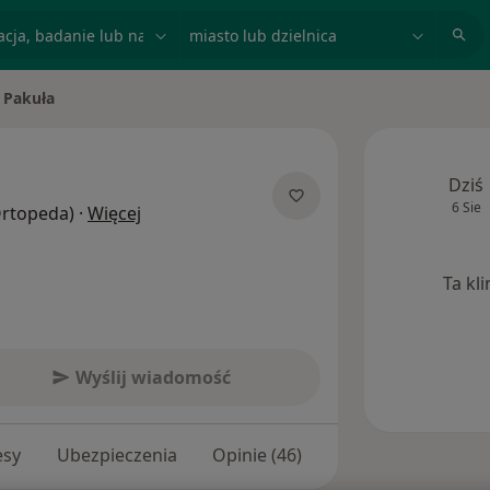
acja, badanie lub nazwisko
miasto lub dzielnica
 Pakuła
o
Dziś
6 Sie
O specjalizacjach
(Ortopeda)
·
Więcej
Ta kl
Wyślij wiadomość
esy
Ubezpieczenia
Opinie (46)