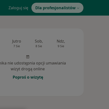
Zaloguj się
Dla profesjonalistów
Jutro
Sob,
Ndz,
Pon,
Wt,
7 Sie
8 Sie
9 Sie
10 Sie
11 Si
inika nie udostępnia opcji umawiania
wizyt drogą online
Poproś o wizytę