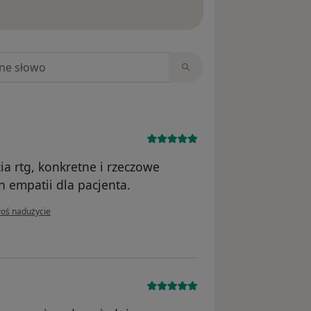
ięcej o opiniach
niach
a rtg, konkretne i rzeczowe
n empatii dla pacjenta.
opinii użytkownika Andrzej
łoś nadużycie