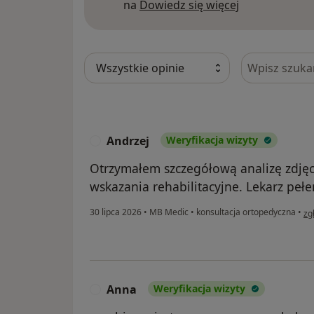
Dowiedz się w
na
Dowiedz się więcej
Szukaj w opi
Andrzej
Weryfikacja wizyty
A
Otrzymałem szczegółową analizę zdjęci
wskazania rehabilitacyjne. Lekarz pełe
w 
30 lipca 2026
•
MB Medic
•
konsultacja ortopedyczna
•
zg
Anna
Weryfikacja wizyty
A