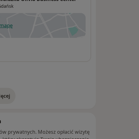
Gdańsk
 mapę
wiera się w nowej karcie
ęcej
adresie
h
ntów prywatnych. Możesz opłacić wizytę