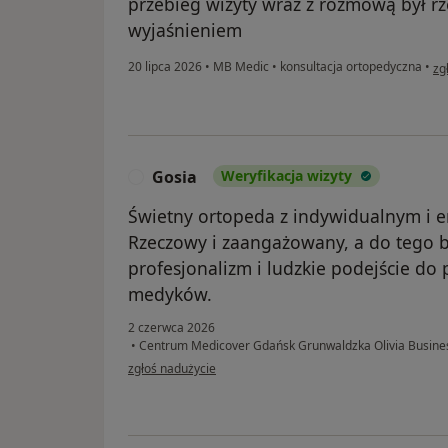
przebieg wizyty wraz z rozmową był r
wyjaśnieniem
w 
20 lipca 2026
•
MB Medic
•
konsultacja ortopedyczna
•
zg
Gosia
Weryfikacja wizyty
G
Świetny ortopeda z indywidualnym i 
Rzeczowy i zaangażowany, a do tego b
profesjonalizm i ludzkie podejście do 
medyków.
2 czerwca 2026
•
Centrum Medicover Gdańsk Grunwaldzka Olivia Busine
w opinii użytkownika Gosia
zgłoś nadużycie