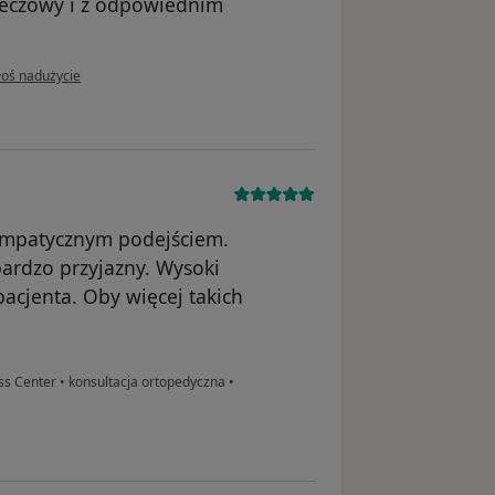
zeczowy i z odpowiednim
opinii użytkownika Anna
łoś nadużycie
empatycznym podejściem.
ardzo przyjazny. Wysoki
pacjenta. Oby więcej takich
ss Center
•
konsultacja ortopedyczna
•