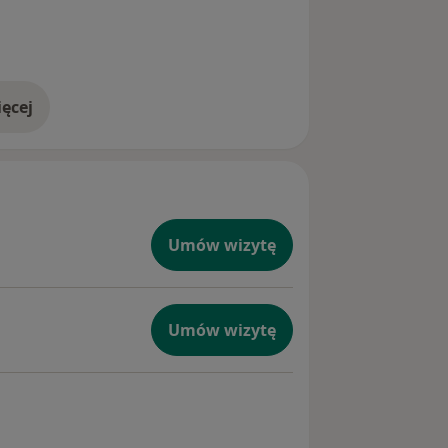
ęcej
doświadczeniu
Umów wizytę
Umów wizytę