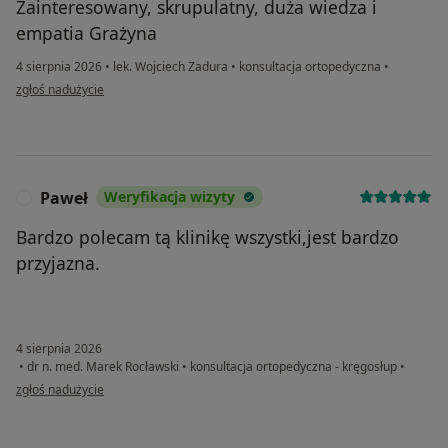
Zainteresowany, skrupulatny, duża wiedza i
empatia Grażyna
4 sierpnia 2026
•
lek. Wojciech Zadura
•
konsultacja ortopedyczna
•
w opinii użytkownika Grażyna
zgłoś nadużycie
Paweł
Weryfikacja wizyty
P
Bardzo polecam tą klinikę wszystki,jest bardzo
przyjazna.
4 sierpnia 2026
•
dr n. med. Marek Rocławski
•
konsultacja ortopedyczna - kręgosłup
•
w opinii użytkownika Paweł
zgłoś nadużycie