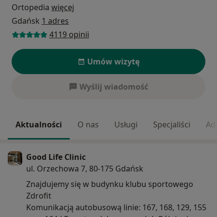
Ortopedia
więcej
Gdańsk
1 adres
4119 opinii
Umów wizytę
Wyślij wiadomość
Aktualności
O nas
Usługi
Specjaliści
Ad
Good Life Clinic
ul. Orzechowa 7, 80-175 Gdańsk
Znajdujemy się w budynku klubu sportowego
Zdrofit
Komunikacją autobusową linie: 167, 168, 129, 155