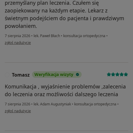
przemyślany plan leczenia. Czułem się
zaopiekowany na każdym etapie. Lekarz z
świetnym podejściem do pacjenta i prawdziwym
powołaniem.
7 sierpnia 2026
•
lek. Paweł Błach
•
konsultacja ortopedyczna
•
w opinii użytkownika Damian B
zgłoś nadużycie
Tomasz
Weryfikacja wizyty
T
Komunikacja , wyjaśnienie problemów ,zalecenia
do leczenia oraz możliwości dalszego leczenia
7 sierpnia 2026
•
lek. Adam Augustyniak
•
konsultacja ortopedyczna
•
w opinii użytkownika Tomasz
zgłoś nadużycie