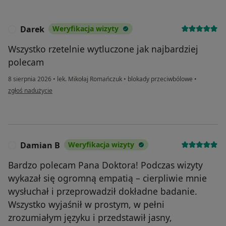
Darek
Weryfikacja wizyty
D
Wszystko rzetelnie wytluczone jak najbardziej
polecam
8 sierpnia 2026
•
lek. Mikołaj Romańczuk
•
blokady przeciwbólowe
•
w opinii użytkownika Darek
zgłoś nadużycie
Damian B
Weryfikacja wizyty
D
Bardzo polecam Pana Doktora! Podczas wizyty
wykazał się ogromną empatią – cierpliwie mnie
wysłuchał i przeprowadził dokładne badanie.
Wszystko wyjaśnił w prostym, w pełni
zrozumiałym języku i przedstawił jasny,