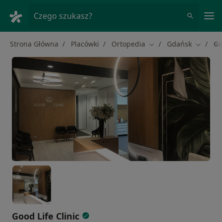
Me
Czego szukasz?
Strona Główna
Placówki
Ortopedia
Gdańsk
Go
Zmień miasto
Zmień m
Good Life Clinic