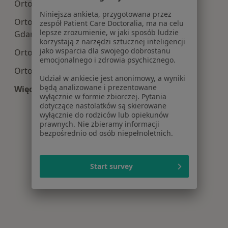
Ortopedia centra medyczne w Wejherowie
Niniejsza ankieta, przygotowana przez
Ortopedia centra medyczne w Starogardzie
zespół Patient Care Doctoralia, ma na celu
lepsze zrozumienie, w jaki sposób ludzie
Gdańskim
korzystają z narzędzi sztucznej inteligencji
jako wsparcia dla swojego dobrostanu
Ortopedia centra medyczne w Sopocie
emocjonalnego i zdrowia psychicznego.
Ortopedia centra medyczne w Rumi
Udział w ankiecie jest anonimowy, a wyniki
będą analizowane i prezentowane
Więcej (12)
wyłącznie w formie zbiorczej. Pytania
Więcej w kategorii: Centra medyczne Ortopedia
dotyczące nastolatków są skierowane
wyłącznie do rodziców lub opiekunów
prawnych. Nie zbieramy informacji
bezpośrednio od osób niepełnoletnich.
Start survey