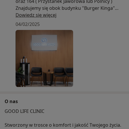
oraz 164 ( Przystanek Jaworowa lub Pólnicy )
Znajdujemy się obok budynku "Burger Kinga"
oraz " Cube Office Park"
Dowiedz się więcej
04/02/2025
O nas
GOOD LIFE CLINIC
Stworzony w trosce o komfort i jakość Twojego życia.