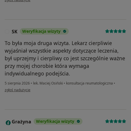
SK
Weryfikacja wizyty
S
To była moja druga wizyta. Lekarz cierpliwie
wyjaśniał wszystkie aspekty dotyczące leczenia,
był uprzejmy i cierpliwy co jest szczególnie ważne
przy mojej chorobie która wymaga
indywidualnego podejścia.
5 sierpnia 2026
•
lek. Maciej Osiński
•
konsultacja reumatologiczna
•
w opinii użytkownika SK
zgłoś nadużycie
Grażyna
Weryfikacja wizyty
G