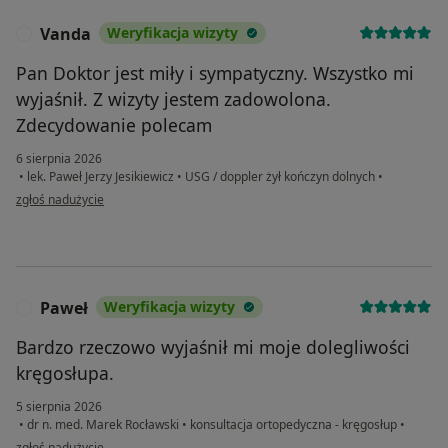
Vanda
Weryfikacja wizyty
V
Pan Doktor jest miły i sympatyczny. Wszystko mi
wyjaśnił. Z wizyty jestem zadowolona.
Zdecydowanie polecam
6 sierpnia 2026
•
lek. Paweł Jerzy Jesikiewicz
•
USG / doppler żył kończyn dolnych
•
w opinii użytkownika Vanda
zgłoś nadużycie
Paweł
Weryfikacja wizyty
P
Bardzo rzeczowo wyjaśnił mi moje dolegliwości
kręgosłupa.
5 sierpnia 2026
•
dr n. med. Marek Rocławski
•
konsultacja ortopedyczna - kręgosłup
•
w opinii użytkownika Paweł
zgłoś nadużycie