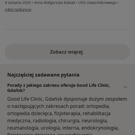
4 sierpnia 2026
•
Anna Małgorzata Kubiak
•
USG stawu łokciowego
•
w opinii użytkownika Ania
zgłoś nadużycie
Zobacz więcej
Najczęściej zadawane pytania
Porady z jakiego zakresu oferuje Good Life Clinic,
Gdańsk?
Good Life Clinic, Gdańsk dysponuje dużym zespołem
o następujących zakresach porad: ortopedia,
ortopedia dziecięca, fizjoterapia, rehabilitacja
medyczna, radiologia, chirurgia, neurologia,
reumatologia, urologia, interna, endokrynologia,
fizjoterapia dziecięca, neurochirurgia,