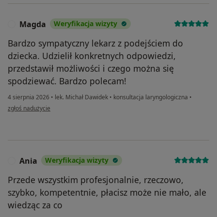
Magda
Weryfikacja wizyty
M
Bardzo sympatyczny lekarz z podejściem do
dziecka. Udzielił konkretnych odpowiedzi,
przedstawił możliwości i czego można się
spodziewać. Bardzo polecam!
4 sierpnia 2026
•
lek. Michał Dawidek
•
konsultacja laryngologiczna
•
w opinii użytkownika Magda
zgłoś nadużycie
Ania
Weryfikacja wizyty
A
Przede wszystkim profesjonalnie, rzeczowo,
szybko, kompetentnie, płacisz może nie mało, ale
wiedząc za co