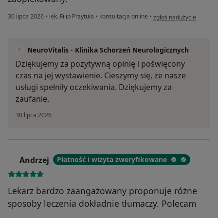
w opinii użytkownika Ro
30 lipca 2026
•
lek. Filip Przytuła
•
konsultacja online
•
zgłoś nadużycie
NeuroVitalis - Klinika Schorzeń Neurologicznych
Dziękujemy za pozytywną opinię i poświęcony
czas na jej wystawienie. Cieszymy się, że nasze
usługi spełniły oczekiwania. Dziękujemy za
zaufanie.
30 lipca 2026
Andrzej
Płatność i wizyta zweryfikowane
A
Lekarz bardzo zaangażowany proponuje różne
sposoby leczenia dokładnie tłumaczy. Polecam