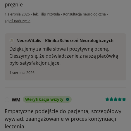
prężnie
1 sierpnia 2026
•
lek. Filip Przytuła
•
Konsultacja neurologiczna
•
w opinii użytkownika Jarek
zgłoś nadużycie
NeuroVitalis - Klinika Schorzeń Neurologicznych
Dziękujemy za miłe słowa i pozytywną ocenę.
Cieszymy się, że doświadczenie z naszą placówką
było satysfakcjonujące.
1 sierpnia 2026
WM
Weryfikacja wizyty
W
Empatyczne podejście do pacjenta, szczegółowy
wywiad, zaangażowanie w proces kontynuacji
leczenia