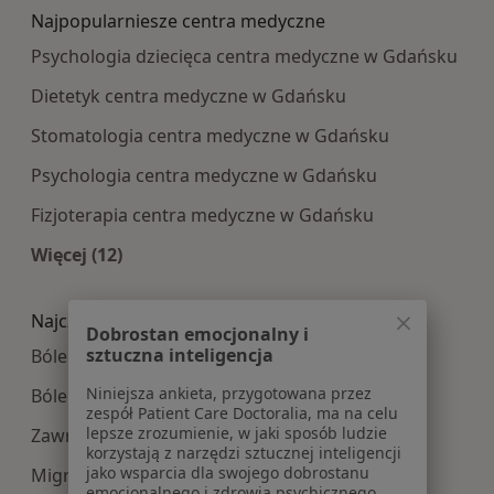
Najpopularniesze centra medyczne
Psychologia dziecięca centra medyczne w Gdańsku
Dietetyk centra medyczne w Gdańsku
Stomatologia centra medyczne w Gdańsku
Psychologia centra medyczne w Gdańsku
Fizjoterapia centra medyczne w Gdańsku
Więcej (12)
Więcej w kategorii: Najpopularniesze centra m
Najczęście leczone choroby
Dobrostan emocjonalny i
sztuczna inteligencja
Bóle głowy w Gdańsku
Niniejsza ankieta, przygotowana przez
Bóle kręgosłupa w Gdańsku
zespół Patient Care Doctoralia, ma na celu
lepsze zrozumienie, w jaki sposób ludzie
Zawroty głowy w Gdańsku
korzystają z narzędzi sztucznej inteligencji
jako wsparcia dla swojego dobrostanu
Migrena w Gdańsku
emocjonalnego i zdrowia psychicznego.