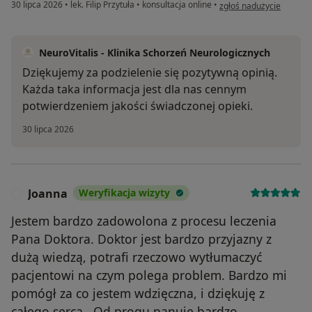
w opinii użytkownika An
30 lipca 2026
•
lek. Filip Przytuła
•
konsultacja online
•
zgłoś nadużycie
NeuroVitalis - Klinika Schorzeń Neurologicznych
Dziękujemy za podzielenie się pozytywną opinią.
Każda taka informacja jest dla nas cennym
potwierdzeniem jakości świadczonej opieki.
30 lipca 2026
Joanna
Weryfikacja wizyty
J
Jestem bardzo zadowolona z procesu leczenia
Pana Doktora. Doktor jest bardzo przyjazny z
dużą wiedzą, potrafi rzeczowo wytłumaczyć
pacjentowi na czym polega problem. Bardzo mi
pomógł za co jestem wdzięczna, i dziękuję z
całego serca . Od progu panuje bardzo