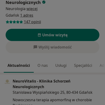
Neurologicznych
Neurologia
więcej
Gdańsk
1 adres
147 opinii
Umów wizytę
Wyślij wiadomość
Aktualności
O nas
Usługi
Specjaliści
Ad
NeuroVitalis - Klinika Schorzeń
Neurologicznych
Stanisława Wyspiańskiego 25, 80-434 Gdańsk
Nowoczesna terapia apomorfiną w chorobie