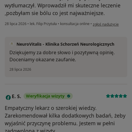
wytłumaczył. Wprowadził mi skuteczne leczenie
,pozbyłam sie bólu co jest najważniejsze.
w opinii użytkownika G.
28 lipca 2026
•
lek. Filip Przytuła
•
konsultacja online
•
zgłoś nadużycie
NeuroVitalis - Klinika Schorzeń Neurologicznych
Dziękujemy za dobre słowo i pozytywną opinię.
Doceniamy okazane zaufanie.
28 lipca 2026
E. S.
Weryfikacja wizyty
E
Empatyczny lekarz o szerokiej wiedzy.
Zarekomendował kilka dodatkowych badań, żeby
wyjaśnić przyczynę problemu. Jestem w pełni
zadowolona z wizyty.