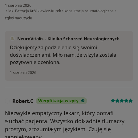
1 sierpnia 2026
•
lek. Patrycja Królikiewicz-Kurek
•
konsultacja reumatologiczna
•
w opinii użytkownika WM
zgłoś nadużycie
NeuroVitalis - Klinika Schorzeń Neurologicznych
Dziękujemy za podzielenie się swoimi
doświadczeniami. Miło nam, że wizyta została
pozytywnie oceniona.
1 sierpnia 2026
Robert.C
Weryfikacja wizyty
R
Niezwykle empatyczny lekarz, który potrafi
słuchać pacjenta. Wszystko dokładnie tłumaczy
prostym, zrozumiałym językiem. Czuję się
zaopiekowany.