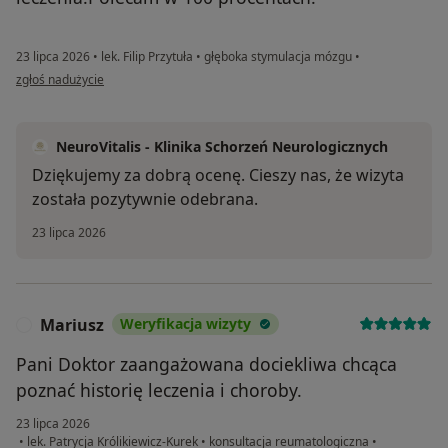
23 lipca 2026
•
lek. Filip Przytuła
•
głęboka stymulacja mózgu
•
w opinii użytkownika R.P.
zgłoś nadużycie
NeuroVitalis - Klinika Schorzeń Neurologicznych
Dziękujemy za dobrą ocenę. Cieszy nas, że wizyta
została pozytywnie odebrana.
23 lipca 2026
Mariusz
Weryfikacja wizyty
M
Pani Doktor zaangażowana dociekliwa chcąca
poznać historię leczenia i choroby.
23 lipca 2026
•
lek. Patrycja Królikiewicz-Kurek
•
konsultacja reumatologiczna
•