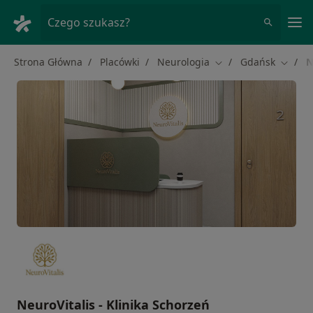
Me
Czego szukasz?
Strona Główna
Placówki
Neurologia
Gdańsk
N
Zmień miasto
Zmień 
NeuroVitalis - Klinika Schorzeń