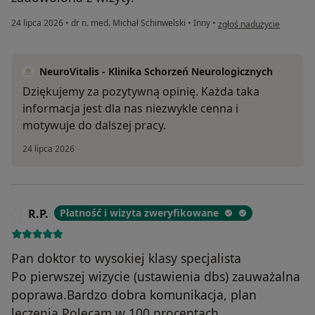
w opinii użytkownika E. S.
24 lipca 2026
•
dr n. med. Michał Schinwelski
•
Inny
•
zgłoś nadużycie
NeuroVitalis - Klinika Schorzeń Neurologicznych
Dziękujemy za pozytywną opinię. Każda taka
informacja jest dla nas niezwykle cenna i
motywuje do dalszej pracy.
24 lipca 2026
R.P.
Płatność i wizyta zweryfikowane
R
Pan doktor to wysokiej klasy specjalista
Po pierwszej wizycie (ustawienia dbs) zauważalna
poprawa.Bardzo dobra komunikacja, plan
leczenia.Polecam w 100 procentach.