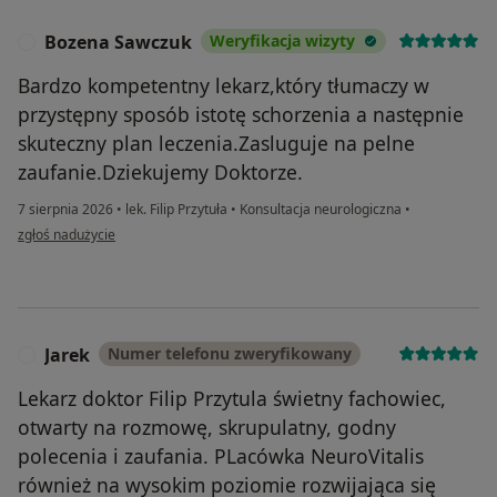
Bozena Sawczuk
Weryfikacja wizyty
B
Bardzo kompetentny lekarz,który tłumaczy w
przystępny sposób istotę schorzenia a następnie
skuteczny plan leczenia.Zasluguje na pelne
zaufanie.Dziekujemy Doktorze.
7 sierpnia 2026
•
lek. Filip Przytuła
•
Konsultacja neurologiczna
•
w opinii użytkownika Bozena Sawczuk
zgłoś nadużycie
Jarek
Numer telefonu zweryfikowany
J
Lekarz doktor Filip Przytula świetny fachowiec,
otwarty na rozmowę, skrupulatny, godny
polecenia i zaufania. PLacówka NeuroVitalis
również na wysokim poziomie rozwijająca się