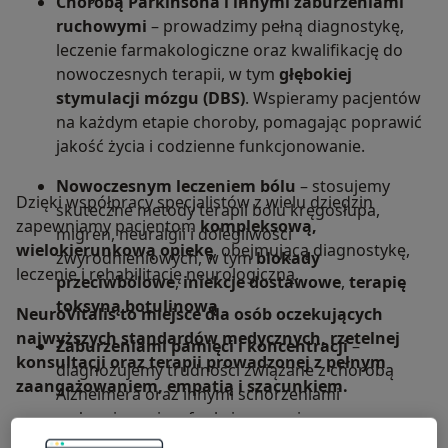
Chorobą Parkinsona i innymi zaburzeniami
spowolnienia lub nagłych pogorszeń stanu
ruchowymi
– prowadzimy pełną diagnostykę,
ruchowego.
leczenie farmakologiczne oraz kwalifikację do
nowoczesnych terapii, w tym
głębokiej
Więcej informacji znajdziesz tutaj
stymulacji mózgu (DBS)
. Wspieramy pacjentów
na każdym etapie choroby, pomagając poprawić
jakość życia i codzienne funkcjonowanie.
Nowoczesnym leczeniem bólu
– stosujemy
Dzięki współpracy specjalistów z wielu dziedzin
skuteczne metody terapii bólu kręgosłupa,
zapewniamy pacjentom
kompleksową,
migren, neuralgii i dolegliwości
wielokierunkową opiekę
, obejmującą diagnostykę,
zwyrodnieniowych, w tym
blokady
leczenie i rehabilitację neurologiczną.
przeciwbólowe
,
iniekcje dostawowe
,
terapię
toksyną botulinową
NeuroVitalis to miejsce dla osób oczekujących
najwyższych standardów medycznych, rzetelnej
Zaburzeniami pamięci i koncentracji
–
konsultacji oraz terapii prowadzonej z pełnym
diagnozujemy trudności związane z chorobą
zaangażowaniem, empatią i szacunkiem.
Alzheimera oraz innymi schorzeniami
wpływającymi na funkcjonowanie poznawcze.
O nas
więcej
Oferujemy opiekę psychiatryczną, neurologiczną