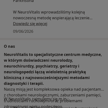
Parkinsona
W NeuroVitalis wprowadziliśmy kolejną
nowoczesną metodę wspierającą leczenie
choroby Parkinsona — terapię apomorfiną,
Dowiedz się więcej
stosowaną u pacjentów z nasilonymi fluktuacjami
09/06/2026
ruchowymi, gdy standardowe leczenie przestaje
być wystarczająco skuteczne.
O nas
Apomorfina działa szybko i pomaga zmniejszyć
NeuroVitalis to specjalistyczne centrum medyczne,
okresy „OFF”, poprawiając płynność ruchów i
w którym doświadczeni neurolodzy,
komfort codziennego funkcjonowania. Terapia
neurochirurdzy, psychiatrzy, geriatrzy i
może być podawana w formie wstrzyknięć
neurologopedzi łączą wieloletnią praktykę
doraźnych lub ciągłej infuzji podskórnej, co
kliniczną z najnowocześniejszymi metodami
pozwala precyzyjnie dopasować leczenie do
diagnostyki i terapii.
potrzeb pacjenta.
Naszą misją jest kompleksowa opieka nad pacjentami
z chorobami neurologicznymi, zaburzeniami pamięci,
W NeuroVitalis zajmujemy się m.in.:
To ważna opcja terapeutyczna dla osób, które
trudnościami ruchowymi oraz problemami
mimo leczenia doświadczają sztywności,
zdrowotnymi wieku podeszłego.