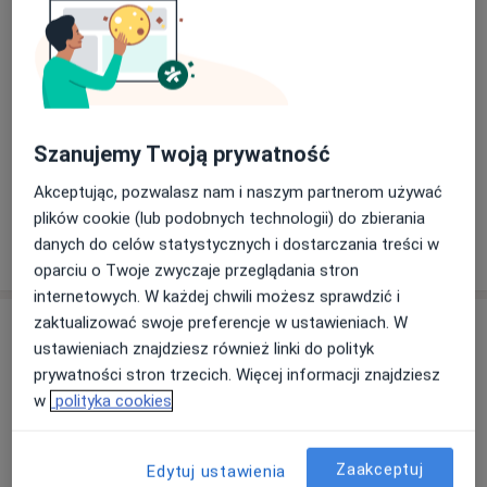
i neurologopedyczną, aby jak najpełniej wspierać
pacjenta i jego bliskich.
Zaburzeniami nastroju i lękowymi
, które
Nasze specjalizacje
Pokaż wszystkie
często towarzyszą chorobom neurologicznym
lub pojawiają się w wieku podeszłym —
Szanujemy Twoją prywatność
Neurologia
Neurochirurgia
Orto
oferujemy profesjonalną opiekę psychiatryczną i
psychogeriatryczną.
Akceptując, pozwalasz nam i naszym partnerom używać
plików cookie (lub podobnych technologii) do zbierania
Trudnościami komunikacyjnymi i
Zobacz więcej
danych do celów statystycznych i dostarczania treści w
poznawczymi
, które wymagają wsparcia
oparciu o Twoje zwyczaje przeglądania stron
neurologopedycznego — pracujemy z pacjentami
internetowych. W każdej chwili możesz sprawdzić i
po udarach, z chorobami neurodegeneracyjnymi
zaktualizować swoje preferencje w ustawieniach. W
Usługi
oraz zaburzeniami mowy i pamięci.
ustawieniach znajdziesz również linki do polityk
prywatności stron trzecich. Więcej informacji znajdziesz
Wszystkie
w
polityka cookies
Zaakceptuj
Edytuj ustawienia
Konsultacja neurologiczna
Popularna