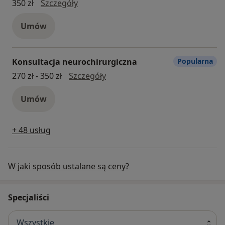
konsultacja online - kontrola
350 zł
Szczegóły
Umów
Konsultacja neurochirurgiczna
Popularna
konsultacja neurochirurgiczna
270 zł - 350 zł
Szczegóły
Umów
+ 48 usług
W jaki sposób ustalane są ceny?
Specjaliści
Wszystkie