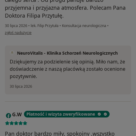
przyjemna i przyjazna atmosfera. Polecam Pana
Doktora Filipa Przytułę.
30 lipca 2026
•
lek. Filip Przytuła
•
Konsultacja neurologiczna
•
w opinii użytkownika Joanna
zgłoś nadużycie
NeuroVitalis - Klinika Schorzeń Neurologicznych
Dziękujemy za podzielenie się opinią. Miło nam, że
doświadczenie z naszą placówką zostało ocenione
pozytywnie.
30 lipca 2026
G.W
Płatność i wizyta zweryfikowane
G
Pan doktor bardzo miły, spokojny ,wszystko