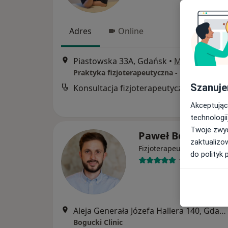
Adres
Online
Piastowska 33A, Gdańsk
•
Mapa
Szanuje
Konsultacja fizjoterapeutyczna
Akceptując
technologii
Twoje zwyc
Paweł Bogucki
zaktualizo
·
Więcej
Fizjoterapeuta
do polityk 
129 opinii
Aleja Generała Józefa Hallera 140, Gdańsk
Bogucki Clinic