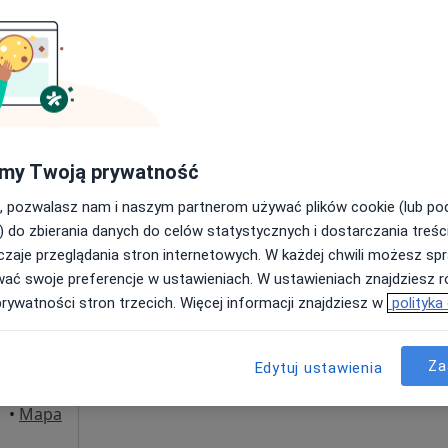
Poproś o wizytę
Praktyka fizjoterapeutyczna - Piotr Seredziński Fizjoterapia
my Twoją prywatność
200 zł
, pozwalasz nam i naszym partnerom używać plików cookie (lub p
) do zbierania danych do celów statystycznych i dostarczania treśc
zaje przeglądania stron internetowych. W każdej chwili możesz spr
Dziś
Jutro
Sob,
Ndz,
wać swoje preferencje w ustawieniach. W ustawieniach znajdziesz ró
6 Sie
7 Sie
8 Sie
9 Sie
prywatności stron trzecich. Więcej informacji znajdziesz w
polityka
Umawianie online nie jest dostępne
Za
Edytuj ustawienia
Poproś o wizytę
•
Mapa