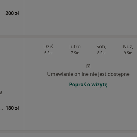
200 zł
Dziś
Jutro
Sob,
Ndz,
6 Sie
7 Sie
8 Sie
9 Sie
Umawianie online nie jest dostępne
Poproś o wizytę
a
a fizjoterapeutyczna (kolejna wizyta)
180 zł