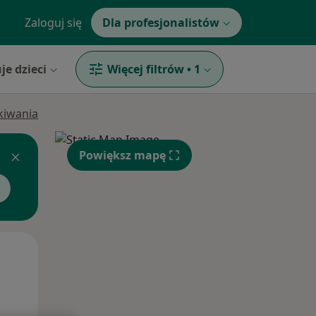
Zaloguj się
Dla profesjonalistów
je dzieci
Więcej filtrów
•
1
ukiwania
Powiększ mapę
Pon,
Wt,
Śr,
10 Sie
11 Sie
12 Sie