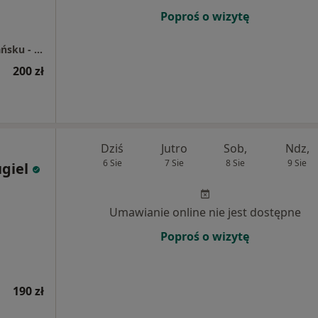
Poproś o wizytę
Spółdzielnia Lekarska Specjalistyczna w Gdańsku - Wrzeszczu
200 zł
Dziś
Jutro
Sob,
Ndz,
6 Sie
7 Sie
8 Sie
9 Sie
giel
Umawianie online nie jest dostępne
Poproś o wizytę
190 zł