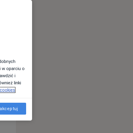
odobnych
i w oparciu o
awdzić i
Pon,
Wt,
Śr,
wnież linki
10 Sie
11 Sie
12 Sie
 cookies
akceptuj