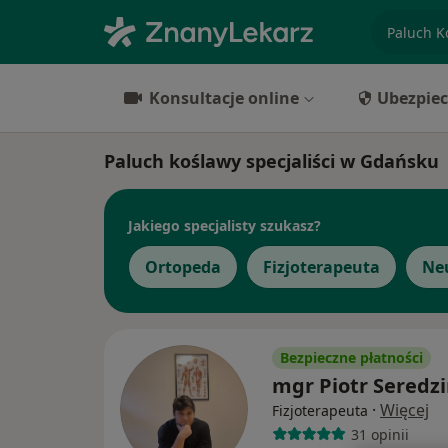
specjaliz
Konsultacje online
Ubezpiec
Paluch koślawy specjaliści w Gdańsku
Jakiego specjalisty szukasz?
Ortopeda
Fizjoterapeuta
Ne
Bezpieczne płatności
mgr Piotr Seredzi
·
Więcej
Fizjoterapeuta
31 opinii