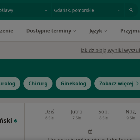
acja, badanie lub nazwisko
miasto lub dzielnica
zenie
Dostępne terminy
Język
Przyjmu
Jak działają wyniki wysz
urolog
Chirurg
Ginekolog
Zobacz więcej
Dziś
Jutro
Sob,
Ndz,
6 Sie
7 Sie
8 Sie
9 Sie
ński
Umawianie online nie jest dostępne