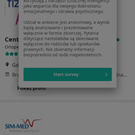
korzystają z narzędzi sztucznej inteligencji
jako wsparcia dla swojego dobrostanu
emocjonalnego i zdrowia psychicznego.
Udział w ankiecie jest anonimowy, a wyniki
będą analizowane i prezentowane
wyłącznie w formie zbiorczej. Pytania
Centrum Medyczne PELVI & FizjoAga
dotyczące nastolatków są skierowane
wyłącznie do rodziców lub opiekunów
·
Więcej
Ortopedia, Ginekologia, Ginekologia dziecięca
prawnych. Nie zbieramy informacji
1121 opinii
bezpośrednio od osób niepełnoletnich.
Gdańska 51, Wejherowo
•
Mapa
Brak dostępnych specjalistów z wolnymi terminami w tym centrum medycznym.
Start survey
Pokaż profil