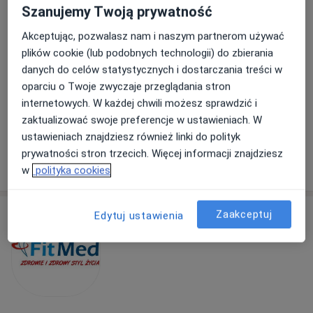
7 opinii
Szanujemy Twoją prywatność
Adres
Online
Akceptując, pozwalasz nam i naszym partnerom używać
plików cookie (lub podobnych technologii) do zbierania
danych do celów statystycznych i dostarczania treści w
Osiedle Przyjaźni 1, Wejherowo
•
Mapa
oparciu o Twoje zwyczaje przeglądania stron
Anes Clinic
internetowych. W każdej chwili możesz sprawdzić i
Konsultacja ortopedyczna
250 zł
zaktualizować swoje preferencje w ustawieniach. W
Specjalista nie oferuje umawiania online pod tym adresem.
ustawieniach znajdziesz również linki do polityk
prywatności stron trzecich. Więcej informacji znajdziesz
Poproś o wizytę
w
polityka cookies
Zaakceptuj
Edytuj ustawienia