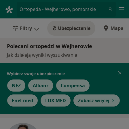
Me
Ortopeda • Wejherowo, pomorskie
Filtry
Ubezpieczenie
Mapa
Polecani ortopedzi w Wejherowie
Jak działają wyniki wyszukiwania
Wybierz swoje ubezpieczenie
NFZ
Allianz
Compensa
Enel-med
LUX MED
Zobacz więcej