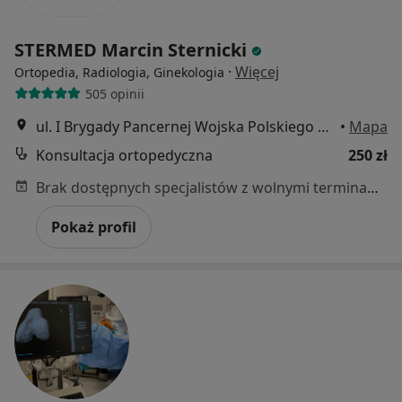
STERMED Marcin Sternicki
·
Więcej
Ortopedia, Radiologia, Ginekologia
505 opinii
ul. I Brygady Pancernej Wojska Polskiego 36, Wejherowo
•
Mapa
Konsultacja ortopedyczna
250 zł
Brak dostępnych specjalistów z wolnymi terminami w tym centrum medycznym.
Pokaż profil