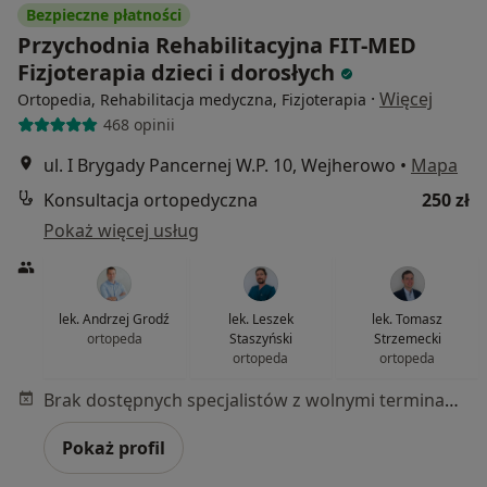
Bezpieczne płatności
Przychodnia Rehabilitacyjna FIT-MED
Fizjoterapia dzieci i dorosłych
·
Więcej
Ortopedia, Rehabilitacja medyczna, Fizjoterapia
468 opinii
ul. I Brygady Pancernej W.P. 10, Wejherowo
•
Mapa
Konsultacja ortopedyczna
250 zł
Pokaż więcej usług
lek. Andrzej Grodź
lek. Leszek
lek. Tomasz
ortopeda
Staszyński
Strzemecki
ortopeda
ortopeda
Brak dostępnych specjalistów z wolnymi terminami w tym centrum medycznym.
Pokaż profil