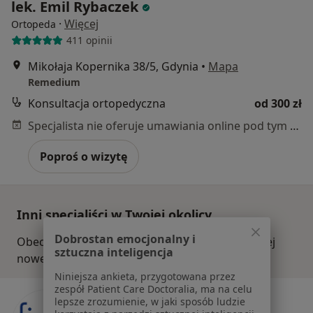
lek. Emil Rybaczek
·
Więcej
Ortopeda
411 opinii
Mikołaja Kopernika 38/5, Gdynia
•
Mapa
Remedium
Konsultacja ortopedyczna
od 300 zł
Specjalista nie oferuje umawiania online pod tym adresem.
Poproś o wizytę
Inni specjaliści w Twojej okolicy
Dobrostan emocjonalny i
Obecnie nie ma wolnych miejsc. Sprawdź później
sztuczna inteligencja
nowe oferty.
Niniejsza ankieta, przygotowana przez
zespół Patient Care Doctoralia, ma na celu
lepsze zrozumienie, w jaki sposób ludzie