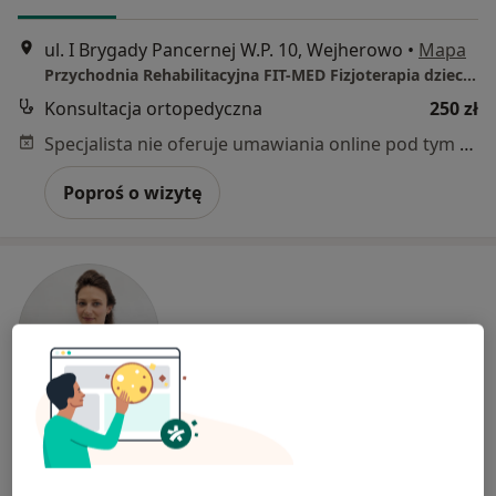
ul. I Brygady Pancernej W.P. 10, Wejherowo
•
Mapa
Przychodnia Rehabilitacyjna FIT-MED Fizjoterapia dzieci i dorosłych
Konsultacja ortopedyczna
250 zł
Specjalista nie oferuje umawiania online pod tym adresem.
Poproś o wizytę
lek. Karolina Pucek
W trakcie specjalizacji (Ortopeda)