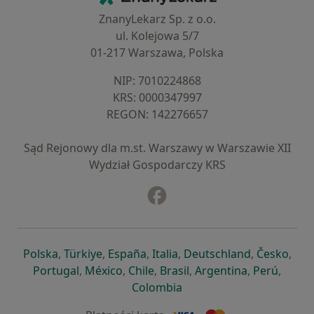
ZnanyLekarz Sp. z o.o.
ul. Kolejowa 5/7
01-217 Warszawa, Polska
NIP: ⁠7010224868
KRS: ⁠0000347997
REGON: ⁠142276657
Sąd Rejonowy dla m.st. Warszawy w Warszawie XII
Wydział Gospodarczy KRS
Facebook
otwiera się w nowej karcie
otwiera się w nowej karcie
otwiera się w nowej karcie
otwiera się w nowej karcie
otwiera się w nowej karci
otwiera się
otwi
Polska
,
Türkiye
,
España
,
Italia
,
Deutschland
,
Česko
,
otwiera się w nowej karcie
otwiera się w nowej karcie
otwiera się w nowej karcie
otwiera się w nowej kar
otwiera się 
otwier
Portugal
,
México
,
Chile
,
Brasil
,
Argentina
,
Perú
,
otwiera się w nowej karc
Colombia