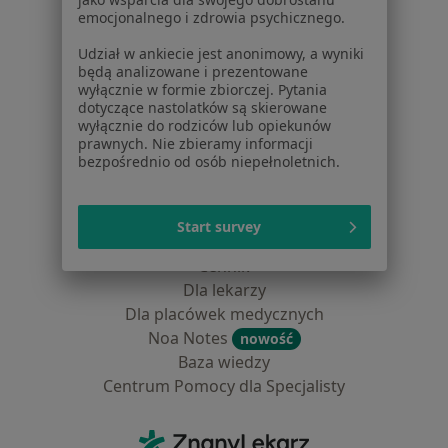
emocjonalnego i zdrowia psychicznego.
Lekarze
Placówki medyczne
Udział w ankiecie jest anonimowy, a wyniki
Pytania i odpowiedzi
będą analizowane i prezentowane
wyłącznie w formie zbiorczej. Pytania
Usługi i zabiegi
dotyczące nastolatków są skierowane
Choroby
wyłącznie do rodziców lub opiekunów
Pomoc
prawnych. Nie zbieramy informacji
bezpośrednio od osób niepełnoletnich.
Aplikacje mobilne
Blog dla pacjentów
Start survey
Dla profesjonalistów
Cennik
Dla lekarzy
Dla placówek medycznych
Noa Notes
nowość
Baza wiedzy
Centrum Pomocy dla Specjalisty
Kontakt
ZnanyLekarz - Strona główna