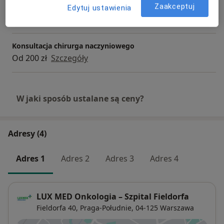
Konsultacja chirurgiczna
Zaakceptuj
Edytuj ustawienia
Szczegóły
Konsultacja chirurga naczyniowego
Od 200 zł
Szczegóły
W jaki sposób ustalane są ceny?
Adresy (4)
Adres 1
Adres 2
Adres 3
Adres 4
LUX MED Onkologia – Szpital Fieldorfa
Fieldorfa 40,
Praga-Południe
, 04-125
Warszawa