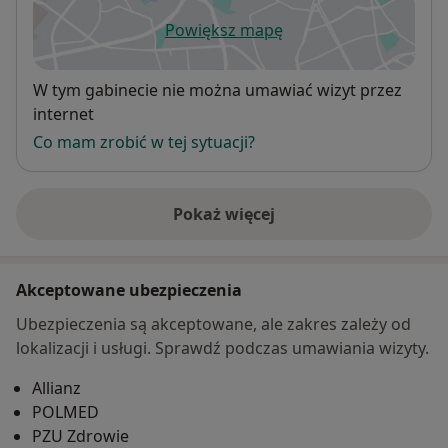
Powiększ mapę
otwiera się w nowej karcie
Dostępność
W tym gabinecie nie można umawiać wizyt przez
internet
Co mam zrobić w tej sytuacji?
Pokaż więcej
o adresie
Akceptowane ubezpieczenia
Ubezpieczenia są akceptowane, ale zakres zależy od
lokalizacji i usługi. Sprawdź podczas umawiania wizyty.
Allianz
POLMED
PZU Zdrowie