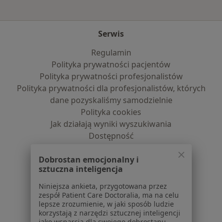
Serwis
Regulamin
Polityka prywatności pacjentów
Polityka prywatności profesjonalistów
Polityka prywatności dla profesjonalistów, których
dane pozyskaliśmy samodzielnie
Polityka cookies
Jak działają wyniki wyszukiwania
Dostępność
O nas
Dobrostan emocjonalny i
Praca
Rekrutujemy!
sztuczna inteligencja
Partnerzy
Centrum prasowe
Niniejsza ankieta, przygotowana przez
Kontakt
zespół Patient Care Doctoralia, ma na celu
lepsze zrozumienie, w jaki sposób ludzie
korzystają z narzędzi sztucznej inteligencji
Dla pacjentów
jako wsparcia dla swojego dobrostanu