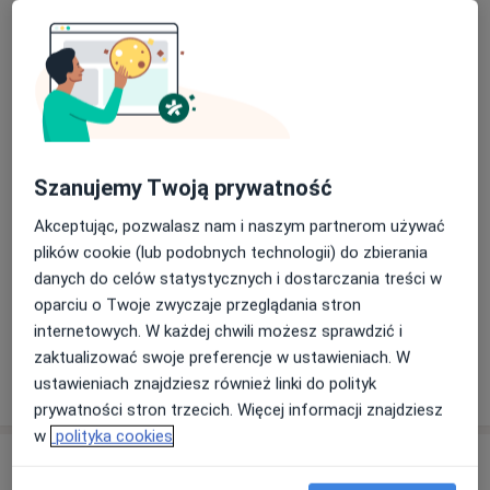
O mnie
Klinice Chirurgii Ogólnej i Naczyniowej CSK MSW w
więcej
Warszawie przy ulicy Wołoskiej oraz w Klinice Chirurgii
Zakres porad
Ogólnej, Naczyniowej i Onkologicznej II WL WUM
Chirurgia naczyniowa
Szpitala Czerniakowskiego. Aktualnie pracuje w
Chirurgia ogólna
Oddziale Klinicznym Żywienia i Chirurgii SPSK im. Prof.
W. Orłowskiego w Warszawie.
Główne obszary pomocy
Przeprowadzam konsultacje w języku polskim,
Choroby chirurgiczne
Przepuklina
Szanujemy Twoją prywatność
angielskim oraz rosyjskim.
Żylaki kończyn dolnych
Zmiany skórne
Akceptując, pozwalasz nam i naszym partnerom używać
a11y_sr_more_diseases
Znamiona
+2
plików cookie (lub podobnych technologii) do zbierania
danych do celów statystycznych i dostarczania treści w
Pacjenci których przyjmuję
oparciu o Twoje zwyczaje przeglądania stron
Dorośli (Tylko pod niektórymi adresami)
internetowych. W każdej chwili możesz sprawdzić i
zaktualizować swoje preferencje w ustawieniach. W
Pokaż więcej
ustawieniach znajdziesz również linki do polityk
o doświadczeniu
prywatności stron trzecich. Więcej informacji znajdziesz
w
polityka cookies
Usługi i ceny