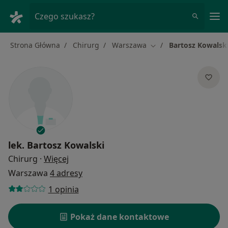
Me
Czego szukasz?
Strona Główna
Chirurg
Warszawa
Bartosz Kowalsk
Zmień miasto
lek.
Bartosz Kowalski
O specjalizacjach
Chirurg
·
Więcej
Warszawa
4 adresy
1 opinia
Pokaż dane kontaktowe