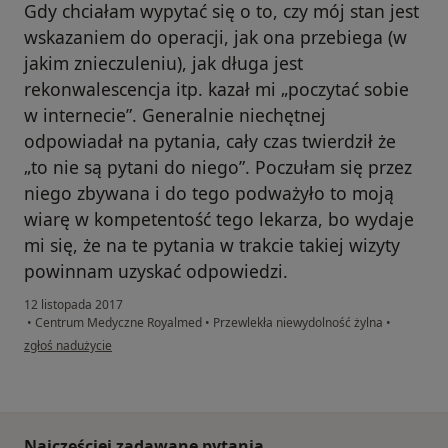
Gdy chciałam wypytać się o to, czy mój stan jest
wskazaniem do operacji, jak ona przebiega (w
jakim znieczuleniu), jak długa jest
rekonwalescencja itp. kazał mi „poczytać sobie
w internecie”. Generalnie niechętnej
odpowiadał na pytania, cały czas twierdził że
„to nie są pytani do niego”. Poczułam się przez
niego zbywana i do tego podważyło to moją
wiarę w kompetentość tego lekarza, bo wydaje
mi się, że na te pytania w trakcie takiej wizyty
powinnam uzyskać odpowiedzi.
12 listopada 2017
•
Centrum Medyczne Royalmed
•
Przewlekła niewydolność żylna
•
w opinii użytkownika Agnieszka
zgłoś nadużycie
Najczęściej zadawane pytania