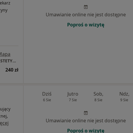
ekarz
cyny
Umawianie online nie jest dostępne
Poproś o wizytę
Mapa
DAGDERM | DERMATOLOGIA | MEDYCYNA ESTETYCZNA
240 zł
Dziś
Jutro
Sob,
Ndz,
6 Sie
7 Sie
8 Sie
9 Sie
ujący
nej,
Umawianie online nie jest dostępne
ęcej
Poproś o wizytę