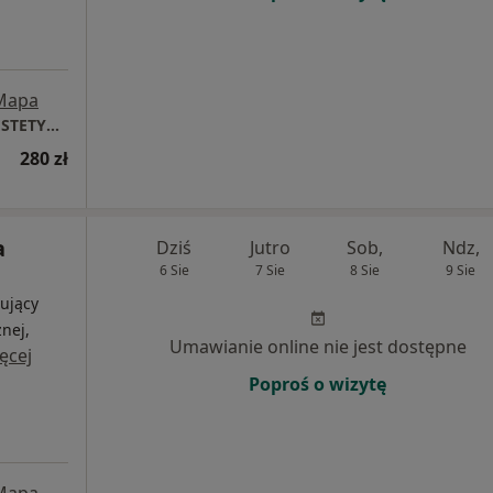
Mapa
DAGDERM | DERMATOLOGIA | MEDYCYNA ESTETYCZNA
280 zł
a
Dziś
Jutro
Sob,
Ndz,
6 Sie
7 Sie
8 Sie
9 Sie
ujący
nej,
Umawianie online nie jest dostępne
ęcej
Poproś o wizytę
Mapa