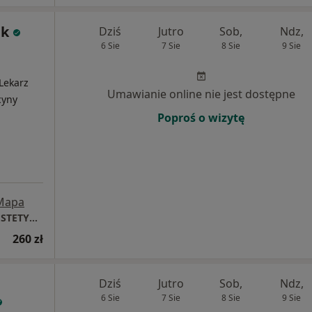
ak
Dziś
Jutro
Sob,
Ndz,
6 Sie
7 Sie
8 Sie
9 Sie
 Lekarz
Umawianie online nie jest dostępne
cyny
Poproś o wizytę
Mapa
DAGDERM | DERMATOLOGIA | MEDYCYNA ESTETYCZNA
260 zł
Dziś
Jutro
Sob,
Ndz,
6 Sie
7 Sie
8 Sie
9 Sie