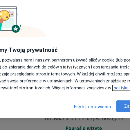
ęcej
Umawianie online nie jest dostępne
Poproś o wizytę
my Twoją prywatność
Mapa
DAGDERM | DERMATOLOGIA | MEDYCYNA ESTETYCZNA
, pozwalasz nam i naszym partnerom używać plików cookie (lub p
199 zł
) do zbierania danych do celów statystycznych i dostarczania treśc
zaje przeglądania stron internetowych. W każdej chwili możesz spr
wać swoje preferencje w ustawieniach. W ustawieniach znajdziesz ró
prywatności stron trzecich. Więcej informacji znajdziesz w
polityka
chuk
Dziś
Jutro
Sob,
Ndz,
6 Sie
7 Sie
8 Sie
9 Sie
i
ęcej
Za
Edytuj ustawienia
Umawianie online nie jest dostępne
Poproś o wizytę