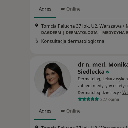
Adres
Online
Tomcia Palucha 37 lok. U2, Warszawa
•
Konsultacja dermatologiczna
dr n. med. Monik
Siedlecka
Dermatolog, Lekarz wykon
zabiegi medycyny estetycz
·
Wi
Dermatolog dziecięcy
227 opinii
Adres
Online
Tomcia Palucha 37 lok. U2, Warszawa
•