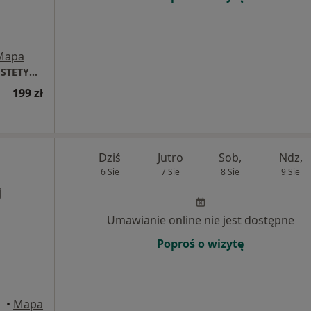
Mapa
DAGDERM | DERMATOLOGIA | MEDYCYNA ESTETYCZNA
199 zł
Dziś
Jutro
Sob,
Ndz,
6 Sie
7 Sie
8 Sie
9 Sie
j
Umawianie online nie jest dostępne
Poproś o wizytę
•
Mapa