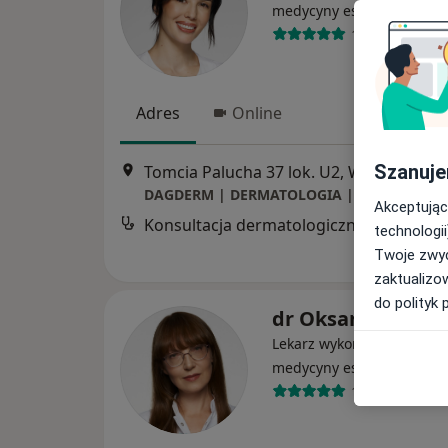
·
Wi
medycyny estetycznej
14 opinii
Adres
Online
Szanuje
Tomcia Palucha 37 lok. U2, Warszawa
•
Akceptując
Konsultacja dermatologiczna
technologii
Twoje zwyc
zaktualizo
do polityk 
dr Oksana Yosyp
Lekarz wykonujący zabieg
·
Wi
medycyny estetycznej
180 opinii