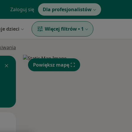
Zaloguj się
Dla profesjonalistów
je dzieci
Więcej filtrów
•
1
ukiwania
Powiększ mapę
Pon,
Wt,
Śr,
10 Sie
11 Sie
12 Sie