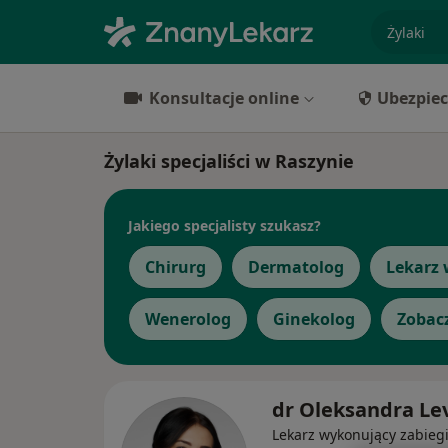
specjaliz
Konsultacje online
Ubezpiec
Żylaki specjaliści w Raszynie
Jakiego specjalisty szukasz?
Chirurg
Dermatolog
Lekarz 
Wenerolog
Ginekolog
Zobacz
dr Oleksandra Le
Lekarz wykonujący zabieg