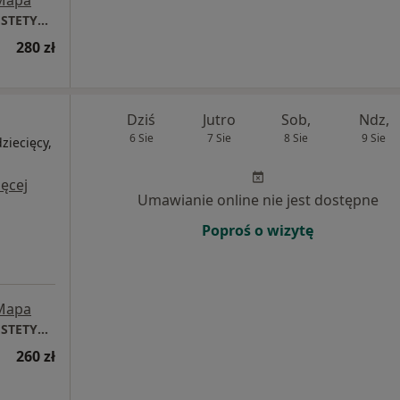
DAGDERM | DERMATOLOGIA | MEDYCYNA ESTETYCZNA
280 zł
Dziś
Jutro
Sob,
Ndz,
6 Sie
7 Sie
8 Sie
9 Sie
ziecięcy,
i
ęcej
Umawianie online nie jest dostępne
Poproś o wizytę
Mapa
DAGDERM | DERMATOLOGIA | MEDYCYNA ESTETYCZNA
260 zł