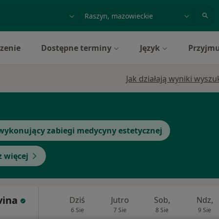
acja, badanie lub nazwisko
miasto lub dzielnica
zenie
Dostępne terminy
Język
Przyjmu
Jak działają wyniki wysz
wykonujący zabiegi medycyny estetycznej
 więcej
vina
Dziś
Jutro
Sob,
Ndz,
6 Sie
7 Sie
8 Sie
9 Sie
i