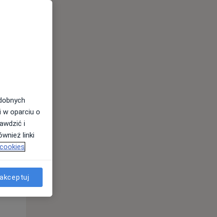
odobnych
i w oparciu o
awdzić i
wnież linki
 cookies
Pon,
Wt,
Śr,
10 Sie
11 Sie
12 Sie
akceptuj