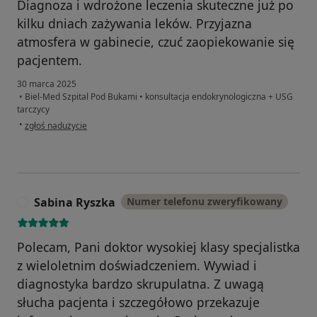
Diagnoza i wdrożone leczenia skuteczne już po
kilku dniach zażywania leków. Przyjazna
atmosfera w gabinecie, czuć zaopiekowanie się
pacjentem.
30 marca 2025
•
Biel-Med Szpital Pod Bukami
•
konsultacja endokrynologiczna + USG
tarczycy
w opinii użytkownika Paweł
•
zgłoś nadużycie
Sabina Ryszka
Numer telefonu zweryfikowany
S
Polecam, Pani doktor wysokiej klasy specjalistka
z wieloletnim doświadczeniem. Wywiad i
diagnostyka bardzo skrupulatna. Z uwagą
słucha pacjenta i szczegółowo przekazuje