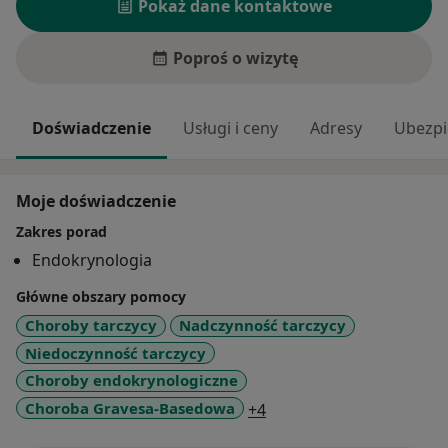
Pokaż dane kontaktowe
Poproś o wizytę
Doświadczenie
Usługi i ceny
Adresy
Ubezpi
Moje doświadczenie
Zakres porad
Endokrynologia
Główne obszary pomocy
Choroby tarczycy
Nadczynność tarczycy
Niedoczynność tarczycy
Choroby endokrynologiczne
a11y_sr_more_diseases
Choroba Gravesa-Basedowa
+4