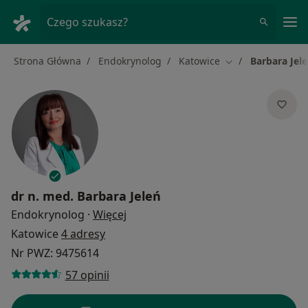
Me
Czego szukasz?
Strona Główna
Endokrynolog
Katowice
Barbara Jel
Zmień miasto
dr n. med.
Barbara Jeleń
O specjalizacjach
Endokrynolog
·
Więcej
Katowice
4 adresy
Nr PWZ: 9475614
57 opinii