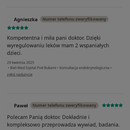
Agnieszka
Numer telefonu zweryfikowany
A
Kompetentna i miła pani doktor. Dzięki
wyregulowaniu leków mam 2 wspaniałych
dzieci.
29 kwietnia 2025
•
Biel-Med Szpital Pod Bukami
•
Konsultacja endokrynologiczna
•
w opinii użytkownika Agnieszka
zgłoś nadużycie
Paweł
Numer telefonu zweryfikowany
P
Polecam Panią doktor. Dokładnie i
kompleksowo przeprowadza wywiad, badania.