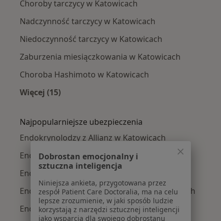
Choroby tarczycy w Katowicach
Nadczynność tarczycy w Katowicach
Niedoczynność tarczycy w Katowicach
Zaburzenia miesiączkowania w Katowicach
Choroba Hashimoto w Katowicach
Więcej (15)
Więcej w kategorii: Najczęście leczone chorob
Najpopularniejsze ubezpieczenia
Endokrynolodzy z Allianz w Katowicach
Endokrynolodzy z POLMED w Katowicach
Dobrostan emocjonalny i
sztuczna inteligencja
Endokrynolodzy z Signal Iduna w Katowicach
Niniejsza ankieta, przygotowana przez
Endokrynolodzy z Medica Polska w Katowicach
zespół Patient Care Doctoralia, ma na celu
lepsze zrozumienie, w jaki sposób ludzie
Endokrynolodzy z Compensa w Katowicach
korzystają z narzędzi sztucznej inteligencji
jako wsparcia dla swojego dobrostanu