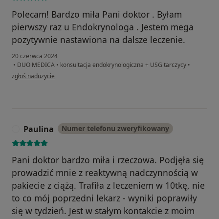
Polecam! Bardzo miła Pani doktor . Byłam
pierwszy raz u Endokrynologa . Jestem mega
pozytywnie nastawiona na dalsze leczenie.
20 czerwca 2024
•
DUO MEDICA
•
konsultacja endokrynologiczna + USG tarczycy
•
w opinii użytkownika Agnieszka
zgłoś nadużycie
Paulina
Numer telefonu zweryfikowany
P
Pani doktor bardzo miła i rzeczowa. Podjęła się
prowadzić mnie z reaktywną nadczynnością w
pakiecie z ciążą. Trafiła z leczeniem w 10tkę, nie
to co mój poprzedni lekarz - wyniki poprawiły
się w tydzień. Jest w stałym kontakcie z moim