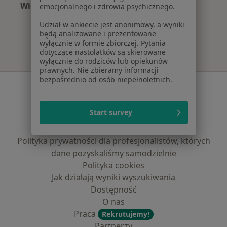
Więcej (8)
emocjonalnego i zdrowia psychicznego.
Więcej w kategorii: Najpopularniejsze ubezpie
Udział w ankiecie jest anonimowy, a wyniki
będą analizowane i prezentowane
wyłącznie w formie zbiorczej. Pytania
dotyczące nastolatków są skierowane
wyłącznie do rodziców lub opiekunów
prawnych. Nie zbieramy informacji
bezpośrednio od osób niepełnoletnich.
Serwis
Regulamin
Start survey
Polityka prywatności pacjentów
Polityka prywatności profesjonalistów
Polityka prywatności dla profesjonalistów, których
dane pozyskaliśmy samodzielnie
Polityka cookies
Jak działają wyniki wyszukiwania
Dostępność
O nas
Praca
Rekrutujemy!
Partnerzy