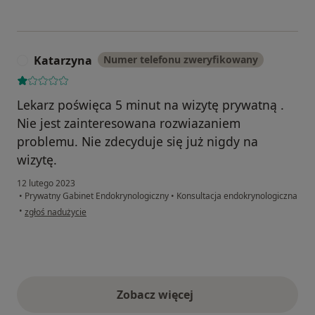
Katarzyna
Numer telefonu zweryfikowany
K
Lekarz poświęca 5 minut na wizytę prywatną .
Nie jest zainteresowana rozwiazaniem
problemu. Nie zdecyduje się już nigdy na
wizytę.
12 lutego 2023
•
Prywatny Gabinet Endokrynologiczny
•
Konsultacja endokrynologiczna
w opinii użytkownika Katarzyna
•
zgłoś nadużycie
Zobacz więcej
opinie powyżej