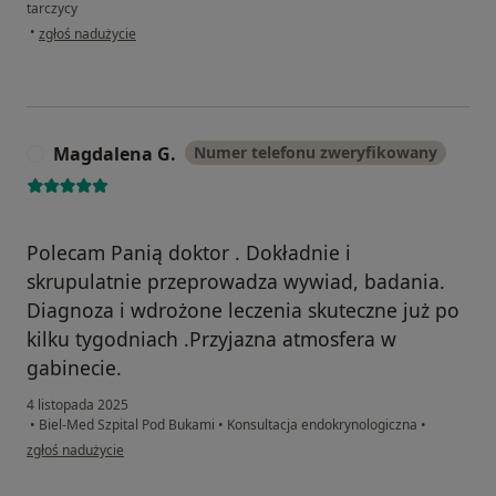
tarczycy
w opinii użytkownika Ewa WYSOCKA
•
zgłoś nadużycie
Magdalena G.
Numer telefonu zweryfikowany
M
Polecam Panią doktor . Dokładnie i
skrupulatnie przeprowadza wywiad, badania.
Diagnoza i wdrożone leczenia skuteczne już po
kilku tygodniach .Przyjazna atmosfera w
gabinecie.
4 listopada 2025
•
Biel-Med Szpital Pod Bukami
•
Konsultacja endokrynologiczna
•
w opinii użytkownika Magdalena G.
zgłoś nadużycie