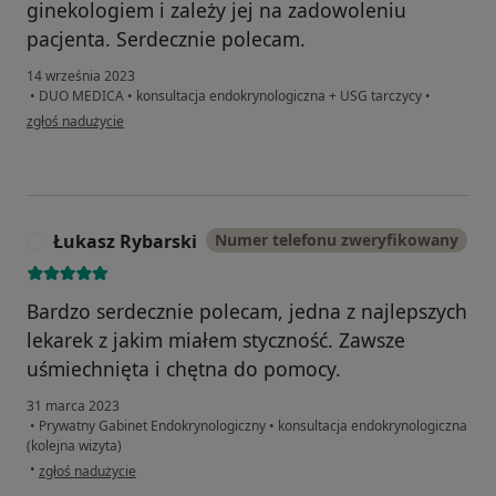
ginekologiem i zależy jej na zadowoleniu
pacjenta. Serdecznie polecam.
14 września 2023
•
DUO MEDICA
•
konsultacja endokrynologiczna + USG tarczycy
•
w opinii użytkownika Paulina
zgłoś nadużycie
Łukasz Rybarski
Numer telefonu zweryfikowany
Ł
Bardzo serdecznie polecam, jedna z najlepszych
lekarek z jakim miałem styczność. Zawsze
uśmiechnięta i chętna do pomocy.
31 marca 2023
•
Prywatny Gabinet Endokrynologiczny
•
konsultacja endokrynologiczna
(kolejna wizyta)
w opinii użytkownika Łukasz Rybarski
•
zgłoś nadużycie