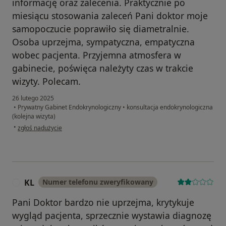
informację oraz zalecenia. Praktycznie po
miesiącu stosowania zaleceń Pani doktor moje
samopoczucie poprawiło się diametralnie.
Osoba uprzejma, sympatyczna, empatyczna
wobec pacjenta. Przyjemna atmosfera w
gabinecie, poświęca należyty czas w trakcie
wizyty. Polecam.
26 lutego 2025
•
Prywatny Gabinet Endokrynologiczny
•
konsultacja endokrynologiczna
(kolejna wizyta)
w opinii użytkownika Sabina Ryszka
•
zgłoś nadużycie
KL
Numer telefonu zweryfikowany
K
Pani Doktor bardzo nie uprzejma, krytykuje
wygląd pacjenta, sprzecznie wystawia diagnozę