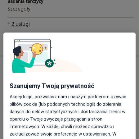
Badania tarczycy
Szczegóły
+ 2 usługi
W jaki sposób ustalane są ceny?
Adresy (4)
Adres 1
Adres 2
Adres 3
Adres 4
Szanujemy Twoją prywatność
Akceptując, pozwalasz nam i naszym partnerom używać
plików cookie (lub podobnych technologii) do zbierania
DUO MEDICA
danych do celów statystycznych i dostarczania treści w
Grabowa 1d,
Wełnowiec
, 40-172
Katowice
oparciu o Twoje zwyczaje przeglądania stron
internetowych. W każdej chwili możesz sprawdzić i
Powiększ mapę
otwiera się w nowej karcie
zaktualizować swoje preferencje w ustawieniach. W