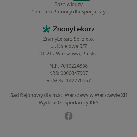
Baza wiedzy
Centrum Pomocy dla Specjalisty
Kontakt
ZnanyLekarz - Strona główna
ZnanyLekarz Sp. z o.o.
ul. Kolejowa 5/7
01-217 Warszawa, Polska
NIP: ⁠7010224868
KRS: ⁠0000347997
REGON: ⁠142276657
Sąd Rejonowy dla m.st. Warszawy w Warszawie XII
Wydział Gospodarczy KRS
Facebook
otwiera się w nowej karcie