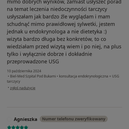
mimo dobrych wyników, zamiast usłyszeć porad
na temat leczenia niedoczynności tarczycy
usłyszałam jak bardzo źle wyglądam i mam
schudnąć mimo prawidłowej sylwetki, jestem
jednak u endokrynologa a nie dietetyka :)
wizyta bardzo długa bez konkretów, to co
wiedziałam przed wizytą wiem i po niej, na plus
tylko i wyłącznie dobrze i dokładnie
przeprowadzone USG
10 października 2024
•
Biel-Med Szpital Pod Bukami
•
konsultacja endokrynologiczna + USG
tarczycy
w opinii użytkownika KL
•
zgłoś nadużycie
Agnieszka
Numer telefonu zweryfikowany
A