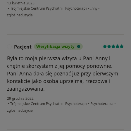
13 kwietnia 2023
•
Trójmiejskie Centrum Psychiatrii i Psychoterapii
•
Inny
•
w opinii użytkownika Piotr
zgłoś nadużycie
Pacjent
Weryfikacja wizyty
P
Była to moja pierwsza wizyta u Pani Anny i
chętnie skorzystam z jej pomocy ponownie.
Pani Anna dała się poznać już przy pierwszym
kontakcie jako osoba uprzejma, rzeczowa i
zaangażowana.
29 grudnia 2022
•
Trójmiejskie Centrum Psychiatrii i Psychoterapii
•
Psychoterapia
•
w opinii użytkownika Pacjent
zgłoś nadużycie