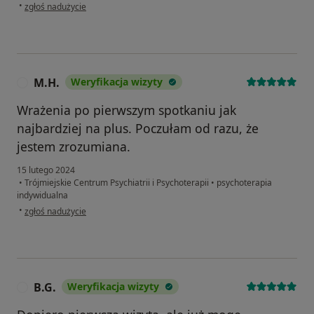
w opinii użytkownika Alicja
•
zgłoś nadużycie
M.H.
Weryfikacja wizyty
M
Wrażenia po pierwszym spotkaniu jak
najbardziej na plus. Poczułam od razu, że
jestem zrozumiana.
15 lutego 2024
•
Trójmiejskie Centrum Psychiatrii i Psychoterapii
•
psychoterapia
indywidualna
w opinii użytkownika M.H.
•
zgłoś nadużycie
B.G.
Weryfikacja wizyty
B