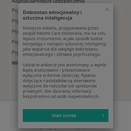
Najpopularniejsze ubezpieczenia
Psycholodzy z Medicover w Gdyni
Dobrostan emocjonalny i
sztuczna inteligencja
Psycholodzy z TU Zdrowie w Gdyni
Niniejsza ankieta, przygotowana przez
Psycholodzy z Allianz w Gdyni
zespół Patient Care Doctoralia, ma na celu
lepsze zrozumienie, w jaki sposób ludzie
Psycholodzy z POLMED w Gdyni
korzystają z narzędzi sztucznej inteligencji
jako wsparcia dla swojego dobrostanu
Psycholodzy z NFZ w Gdyni
emocjonalnego i zdrowia psychicznego.
Więcej (2)
Udział w ankiecie jest anonimowy, a wyniki
Więcej w kategorii: Najpopularniejsze ubezpie
będą analizowane i prezentowane
wyłącznie w formie zbiorczej. Pytania
dotyczące nastolatków są skierowane
wyłącznie do rodziców lub opiekunów
prawnych. Nie zbieramy informacji
bezpośrednio od osób niepełnoletnich.
Serwis
Start survey
Regulamin
Polityka prywatności pacjentów