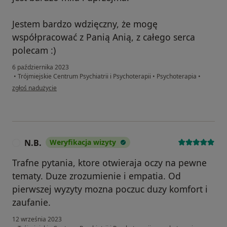
Jestem bardzo wdzięczny, że mogę
współpracować z Panią Anią, z całego serca
polecam :)
6 października 2023
•
Trójmiejskie Centrum Psychiatrii i Psychoterapii
•
Psychoterapia
•
w opinii użytkownika Mateusz B
zgłoś nadużycie
N.B.
Weryfikacja wizyty
N
Trafne pytania, ktore otwieraja oczy na pewne
tematy. Duze zrozumienie i empatia. Od
pierwszej wyzyty mozna poczuc duzy komfort i
zaufanie.
12 września 2023