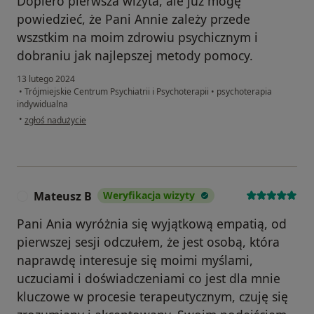
Dopiero pierwsza wizyta, ale już mogę
powiedzieć, że Pani Annie zależy przede
wszstkim na moim zdrowiu psychicznym i
dobraniu jak najlepszej metody pomocy.
13 lutego 2024
•
Trójmiejskie Centrum Psychiatrii i Psychoterapii
•
psychoterapia
indywidualna
w opinii użytkownika B.G.
•
zgłoś nadużycie
Mateusz B
Weryfikacja wizyty
M
Pani Ania wyróżnia się wyjątkową empatią, od
pierwszej sesji odczułem, że jest osobą, która
naprawdę interesuje się moimi myślami,
uczuciami i doświadczeniami co jest dla mnie
kluczowe w procesie terapeutycznym, czuję się