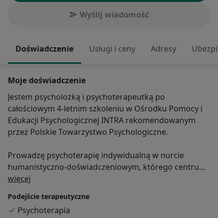
Wyślij wiadomość
Doświadczenie
Usługi i ceny
Adresy
Ubezpi
Moje doświadczenie
Jestem psycholożką i psychoterapeutką po
całościowym 4-letnim szkoleniu w Ośrodku Pomocy i
Edukacji Psychologicznej INTRA rekomendowanym
przez Polskie Towarzystwo Psychologiczne.
Prowadzę psychoterapię indywidualną w nurcie
humanistyczno-doświadczeniowym, którego centrum
O mnie
jest bieżące doświadczenie danej osoby - to, co
więcej
przeżywa aktualnie, co hamuje jej rozwój oraz
Podejście terapeutyczne
utrudnia zaspakajanie potrzeb i realizację celów.
Psychoterapia
Podstawą mojej pracy jest budowanie empatycznej