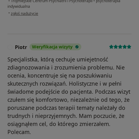
•
Trójmiejskie Centrum Psychiatrii i Psychoterapii
•
psychoterapia
indywidualna
w opinii użytkownika N.B.
•
zgłoś nadużycie
Piotr
Weryfikacja wizyty
P
Specjalistka, którą cechuje umiejetność
zdiagnozowania i zrozumienia problemu. Nie
ocenia, koncentruje się na poszukiwaniu
skutecznych rozwiązań. Holistyczne i w pełni
świadome podejście do pacjenta. Podczas wizyt
czułem się komfortowo, niezależnie od tego, że
poruszane podczas terapii tematy należały do
trudnych i nieprzyjemnych. Mam poczucie, że
osiągnąłem cel, do którego zmierzałem.
Polecam.