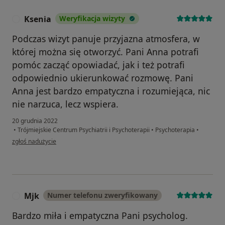
Ksenia
Weryfikacja wizyty
K
Podczas wizyt panuje przyjazna atmosfera, w
której można się otworzyć. Pani Anna potrafi
pomóc zacząć opowiadać, jak i też potrafi
odpowiednio ukierunkować rozmowę. Pani
Anna jest bardzo empatyczna i rozumiejąca, nic
nie narzuca, lecz wspiera.
20 grudnia 2022
•
Trójmiejskie Centrum Psychiatrii i Psychoterapii
•
Psychoterapia
•
w opinii użytkownika Ksenia
zgłoś nadużycie
Mjk
Numer telefonu zweryfikowany
M
Bardzo miła i empatyczna Pani psycholog.