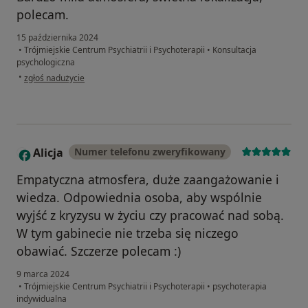
polecam.
15 października 2024
•
Trójmiejskie Centrum Psychiatrii i Psychoterapii
•
Konsultacja
psychologiczna
w opinii użytkownika MS
•
zgłoś nadużycie
Alicja
Numer telefonu zweryfikowany
A
Empatyczna atmosfera, duże zaangażowanie i
wiedza. Odpowiednia osoba, aby wspólnie
wyjść z kryzysu w życiu czy pracować nad sobą.
W tym gabinecie nie trzeba się niczego
obawiać. Szczerze polecam :)
9 marca 2024
•
Trójmiejskie Centrum Psychiatrii i Psychoterapii
•
psychoterapia
indywidualna