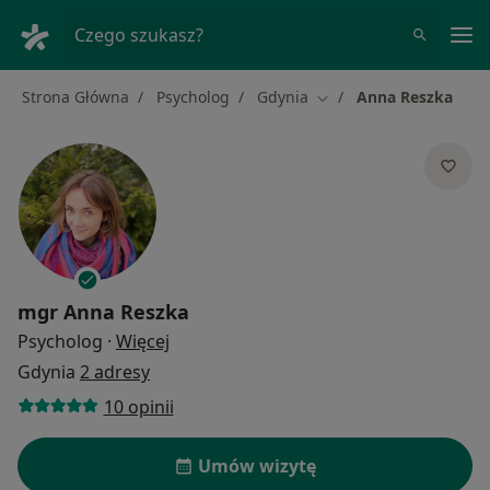
Me
Czego szukasz?
Strona Główna
Psycholog
Gdynia
Anna Reszka
Zmień miasto
mgr
Anna Reszka
O specjalizacjach
Psycholog
·
Więcej
Gdynia
2 adresy
10 opinii
Umów wizytę