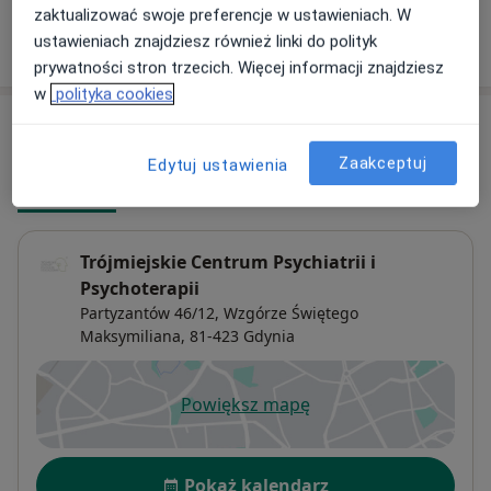
zaktualizować swoje preferencje w ustawieniach. W
ustawieniach znajdziesz również linki do polityk
W jaki sposób ustalane są ceny?
prywatności stron trzecich. Więcej informacji znajdziesz
w
polityka cookies
Adresy (3)
Zaakceptuj
Edytuj ustawienia
Adres 1
Online
Adres 2
Trójmiejskie Centrum Psychiatrii i
Psychoterapii
Partyzantów 46/12,
Wzgórze Świętego
Maksymiliana
, 81-423
Gdynia
Powiększ mapę
otwiera się w nowej karcie
Dostępność
Pokaż kalendarz