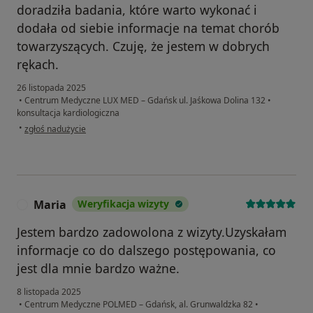
doradziła badania, które warto wykonać i
dodała od siebie informacje na temat chorób
towarzyszących. Czuję, że jestem w dobrych
rękach.
26 listopada 2025
•
Centrum Medyczne LUX MED – Gdańsk ul. Jaśkowa Dolina 132
•
konsultacja kardiologiczna
w opinii użytkownika DZ
•
zgłoś nadużycie
Maria
Weryfikacja wizyty
M
Jestem bardzo zadowolona z wizyty.Uzyskałam
informacje co do dalszego postępowania, co
jest dla mnie bardzo ważne.
8 listopada 2025
•
Centrum Medyczne POLMED – Gdańsk, al. Grunwaldzka 82
•