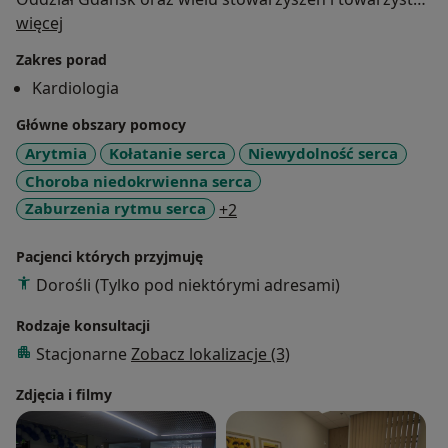
O mnie
naukowych krajowych i zagranicznych.
więcej
Utworzyła od podstaw Oddział Kardiologii wraz z
Zakres porad
Intensywnym Nadzorem Kardiologicznym oraz całą
Kardiologia
diagnostyką kardiologiczną (7 pracowni) w Szpitalu
Stoczni Gdańskiej, który uzyskał rangę Oddziału
Główne obszary pomocy
szkoleniowego
Arytmia
Kołatanie serca
Niewydolność serca
Wyszkoliła 34 lekarzy specjalistów z zakresu chorób
Choroba niedokrwienna serca
wewnętrznych oraz kardiologii
a11y_sr_more_diseases
Zaburzenia rytmu serca
+2
Pacjenci których przyjmuję
Dorośli (Tylko pod niektórymi adresami)
Rodzaje konsultacji
Stacjonarne
Zobacz lokalizacje (3)
Zdjęcia i filmy