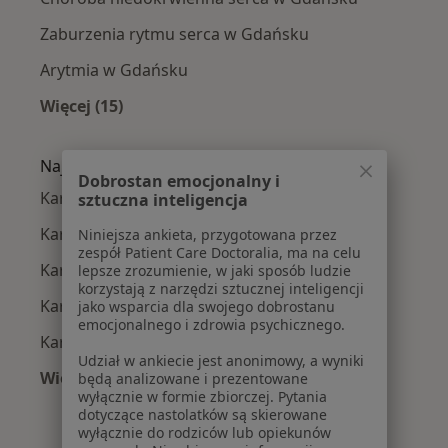
Zaburzenia rytmu serca w Gdańsku
Arytmia w Gdańsku
Więcej (15)
Więcej w kategorii: Najczęście leczone chorob
Najpopularniejsze ubezpieczenia
Dobrostan emocjonalny i
Kardiolodzy z TU Zdrowie w Gdańsku
sztuczna inteligencja
Kardiolodzy z Medicover w Gdańsku
Niniejsza ankieta, przygotowana przez
zespół Patient Care Doctoralia, ma na celu
Kardiolodzy z Allianz w Gdańsku
lepsze zrozumienie, w jaki sposób ludzie
korzystają z narzędzi sztucznej inteligencji
Kardiolodzy z Signal Iduna w Gdańsku
jako wsparcia dla swojego dobrostanu
emocjonalnego i zdrowia psychicznego.
Kardiolodzy z JP MEDICA w Gdańsku
Udział w ankiecie jest anonimowy, a wyniki
Więcej (5)
będą analizowane i prezentowane
wyłącznie w formie zbiorczej. Pytania
Więcej w kategorii: Najpopularniejsze ubezpie
dotyczące nastolatków są skierowane
wyłącznie do rodziców lub opiekunów