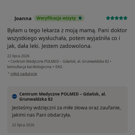
Joanna
Weryfikacja wizyty
J
Byłam u tego lekarza z moją mamą. Pani doktor
wszystkiego wysłuchała, potem wyjaśniła co i
jak, dała leki. Jestem zadowolona.
22 lipca 2026
•
Centrum Medyczne POLMED – Gdańsk, al. Grunwaldzka 82
•
konsultacja kardiologiczna + EKG
w opinii użytkownika Joanna
•
zgłoś nadużycie
Centrum Medyczne POLMED – Gdańsk, al.
Grunwaldzka 82
Jesteśmy wdzięczni za miłe słowa oraz zaufanie,
jakimi nas Pani obdarzyła.
22 lipca 2026