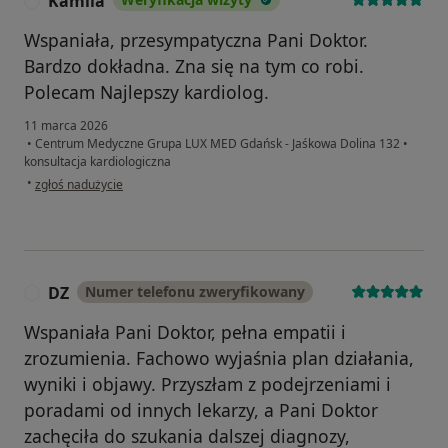
Kamila
K
Wspaniała, przesympatyczna Pani Doktor.
Bardzo dokładna. Zna się na tym co robi.
Polecam Najlepszy kardiolog.
11 marca 2026
•
Centrum Medyczne Grupa LUX MED Gdańsk - Jaśkowa Dolina 132
•
konsultacja kardiologiczna
w opinii użytkownika Kamila
•
zgłoś nadużycie
DZ
Numer telefonu zweryfikowany
D
Wspaniała Pani Doktor, pełna empatii i
zrozumienia. Fachowo wyjaśnia plan działania,
wyniki i objawy. Przyszłam z podejrzeniami i
poradami od innych lekarzy, a Pani Doktor
zachęciła do szukania dalszej diagnozy,