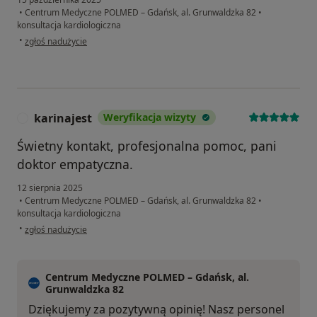
•
Centrum Medyczne POLMED – Gdańsk, al. Grunwaldzka 82
•
konsultacja kardiologiczna
w opinii użytkownika M.M.
•
zgłoś nadużycie
karinajest
Weryfikacja wizyty
K
Świetny kontakt, profesjonalna pomoc, pani
doktor empatyczna.
12 sierpnia 2025
•
Centrum Medyczne POLMED – Gdańsk, al. Grunwaldzka 82
•
konsultacja kardiologiczna
w opinii użytkownika karinajest
•
zgłoś nadużycie
Centrum Medyczne POLMED – Gdańsk, al.
Grunwaldzka 82
Dziękujemy za pozytywną opinię! Nasz personel