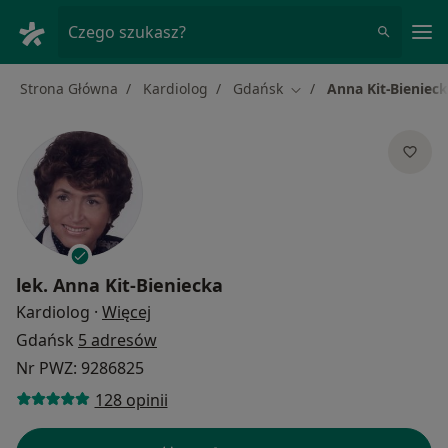
Me
Czego szukasz?
Strona Główna
Kardiolog
Gdańsk
Anna Kit-Bieniec
Zmień miasto
lek.
Anna Kit-Bieniecka
O specjalizacjach
Kardiolog
·
Więcej
Gdańsk
5 adresów
Nr PWZ: 9286825
128 opinii