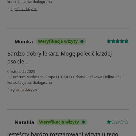
konsultacja kardiologiczna
w opinii użytkownika Maria
•
zgłoś nadużycie
Monika
Weryfikacja wizyty
M
Bardzo dobry lekarz. Mogę polecić każdej
osobie...
6 listopada 2025
•
Centrum Medyczne Grupa LUX MED Gdańsk - Jaśkowa Dolina 132
•
konsultacja kardiologiczna
w opinii użytkownika Monika
•
zgłoś nadużycie
Natallia
Weryfikacja wizyty
N
Jesteśmy bardzo rozczarowani wizytą u tego