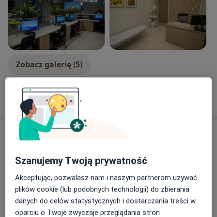
Zobacz galerię (5)
Pokaż więcej
o doświadczeniu
Usługi i ceny
Konsultacja kardiologiczna
Umów wizytę
Szanujemy Twoją prywatność
Od 280 zł
Szczegóły
Akceptując, pozwalasz nam i naszym partnerom używać
plików cookie (lub podobnych technologii) do zbierania
Konsultacja kardiologiczna + EKG
Umów wizytę
danych do celów statystycznych i dostarczania treści w
330 zł
Szczegóły
oparciu o Twoje zwyczaje przeglądania stron