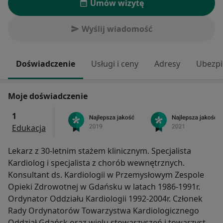
Umów wizytę
Wyślij wiadomość
Doświadczenie
Usługi i ceny
Adresy
Ubezpi
Moje doświadczenie
1
Edukacja
Lekarz z 30-letnim stażem klinicznym. Specjalista
Kardiolog i specjalista z chorób wewnętrznych.
Konsultant ds. Kardiologii w Przemysłowym Zespole
Opieki Zdrowotnej w Gdańsku w latach 1986-1991r.
Ordynator Oddziału Kardiologii 1992-2004r. Członek
Rady Ordynatorów Towarzystwa Kardiologicznego
Oddział Gdańsk oraz wielu stowarzyszeń i towarzystw