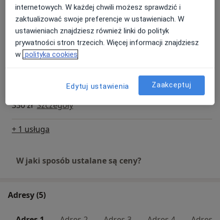
internetowych. W każdej chwili możesz sprawdzić i
Holter ciśnieniowy
zaktualizować swoje preferencje w ustawieniach. W
180 zł
Szczegóły
ustawieniach znajdziesz również linki do polityk
prywatności stron trzecich. Więcej informacji znajdziesz
w
polityka cookies
Holter EKG
200 zł
Szczegóły
Zaakceptuj
Edytuj ustawienia
Konsultacja kardiologiczna + EKG (pierwszorazowa)
330 zł
Szczegóły
+ 1 usługa
W jaki sposób ustalane są ceny?
Adresy (5)
Adres 1
Adres 2
Adres 3
Adres 4
Adres 5