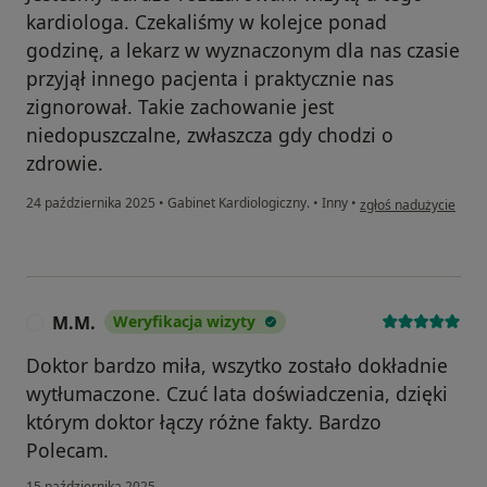
kardiologa. Czekaliśmy w kolejce ponad
godzinę, a lekarz w wyznaczonym dla nas czasie
przyjął innego pacjenta i praktycznie nas
zignorował. Takie zachowanie jest
niedopuszczalne, zwłaszcza gdy chodzi o
zdrowie.
w opinii użytkownika 
24 października 2025
•
Gabinet Kardiologiczny.
•
Inny
•
zgłoś nadużycie
M.M.
Weryfikacja wizyty
M
Doktor bardzo miła, wszytko zostało dokładnie
wytłumaczone. Czuć lata doświadczenia, dzięki
którym doktor łączy różne fakty. Bardzo
Polecam.
15 października 2025