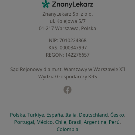
ZnanyLekarz - Strona główna
ZnanyLekarz Sp. z o.o.
ul. Kolejowa 5/7
01-217 Warszawa, Polska
NIP: ⁠7010224868
KRS: ⁠0000347997
REGON: ⁠142276657
Sąd Rejonowy dla m.st. Warszawy w Warszawie XII
Wydział Gospodarczy KRS
Facebook
otwiera się w nowej karcie
otwiera się w nowej karcie
otwiera się w nowej karcie
otwiera się w nowej karcie
otwiera się w nowej karci
otwiera się
otwi
Polska
,
Türkiye
,
España
,
Italia
,
Deutschland
,
Česko
,
otwiera się w nowej karcie
otwiera się w nowej karcie
otwiera się w nowej karcie
otwiera się w nowej kar
otwiera się 
otwier
Portugal
,
México
,
Chile
,
Brasil
,
Argentina
,
Perú
,
otwiera się w nowej karc
Colombia