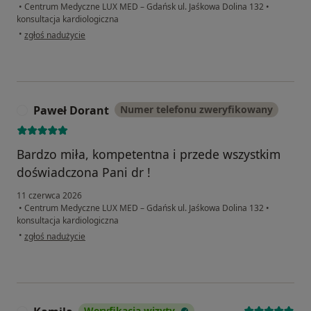
•
Centrum Medyczne LUX MED – Gdańsk ul. Jaśkowa Dolina 132
•
konsultacja kardiologiczna
w opinii użytkownika Filip Kłosowski-Gutowski
•
zgłoś nadużycie
Paweł Dorant
Numer telefonu zweryfikowany
P
Bardzo miła, kompetentna i przede wszystkim
doświadczona Pani dr !
11 czerwca 2026
•
Centrum Medyczne LUX MED – Gdańsk ul. Jaśkowa Dolina 132
•
konsultacja kardiologiczna
w opinii użytkownika Paweł Dorant
•
zgłoś nadużycie
Weryfikacja wizyty